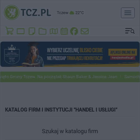
Tczew
22°C
Toggl
naviga
y Tczew. Na początek Shaun Baker & Jessica Jean
Samochody Google
KATALOG FIRM I INSTYTUCJI "HANDEL I USŁUGI"
Szukaj w katalogu firm