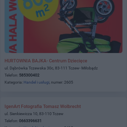
HURTOWNIA BAJKA- Centrum Dziecięce
ul. Dąbrówka Tczewska 30c, 83-111 Tczew- Miłobądz
Telefon:
585300402
Kategoria:
Handel i usługi
, numer: 2605
IgenArt Fotografia Tomasz Wolbrecht
ul. Sienkiewicza 10, 83-110 Tczew
Telefon:
0663396631