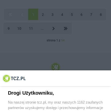
1
2
3
4
5
6
7
8
9
10
11
...
strona 1 z
54
© 2001-2026 Tczew - TCZ.PL Sp. z o.o. Internetowy Serwis Informacyjny Miasta
Tczewa
Drogi Użytkowniku,
Na naszej stronie tcz.pl, my oraz naszych 1162 zaufanych
partnerów uzyskujemy dostęp i przechowujemy informacje