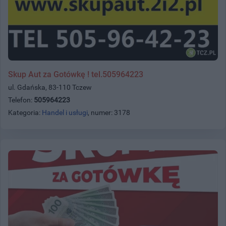
Skup Aut za Gotówkę ! tel.505964223
ul. Gdańska, 83-110 Tczew
Telefon:
505964223
Kategoria:
Handel i usługi
, numer: 3178