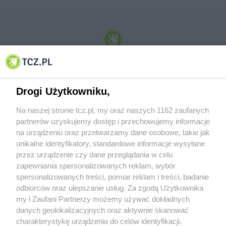
© 2001-2026 Tczew - TCZ.PL Sp. z o.o. Internetowy Serwis Informacyjny Miasta
Tczewa
Drogi Użytkowniku,
Na naszej stronie tcz.pl, my oraz naszych 1162 zaufanych
partnerów uzyskujemy dostęp i przechowujemy informacje
na urządzeniu oraz przetwarzamy dane osobowe, takie jak
unikalne identyfikatory, standardowe informacje wysyłane
przez urządzenie czy dane przeglądania w celu
zapewniania spersonalizowanych reklam, wybór
O FIRMIE
POLITYKA PRYWATNOŚCI
HOSTING
spersonalizowanych treści, pomiar reklam i treści, badanie
REKLAMA
WSPÓŁPRACA
RSS
FACEBOOK
KONTAKT
odbiorców oraz ulepszanie usług. Za zgodą Użytkownika
my i Zaufani Partnerzy możemy używać dokładnych
Nasze serwisy
danych geolokalizacyjnych oraz aktywnie skanować
charakterystykę urządzenia do celów identyfikacji.