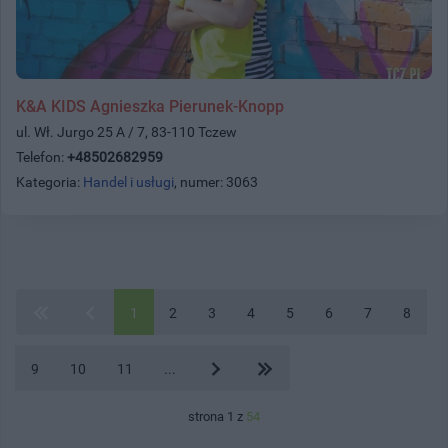
K&A KIDS Agnieszka Pierunek-Knopp
ul. Wł. Jurgo 25 A / 7, 83-110 Tczew
Telefon:
+48502682959
Kategoria:
Handel i usługi
, numer: 3063
1
2
3
4
5
6
7
8
9
10
11
...
strona 1 z
54