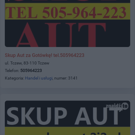
Skup Aut za Gotówkę! tel.505964223
ul. Tczew, 83-110 Tczew
Telefon:
505964223
Kategoria:
Handel i usługi
, numer: 3141