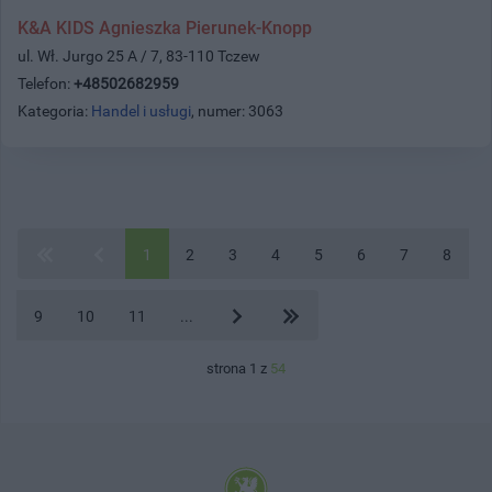
K&A KIDS Agnieszka Pierunek-Knopp
ul. Wł. Jurgo 25 A / 7, 83-110 Tczew
Telefon:
+48502682959
Kategoria:
Handel i usługi
, numer: 3063
1
2
3
4
5
6
7
8
9
10
11
...
strona 1 z
54