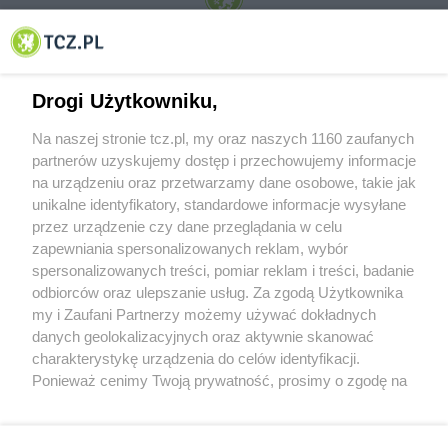
© 2001-2026 Tczew - TCZ.PL Sp. z o.o. Internetowy Serwis Informacyjny Miasta
Tczewa
Drogi Użytkowniku,
Na naszej stronie tcz.pl, my oraz naszych 1160 zaufanych
partnerów uzyskujemy dostęp i przechowujemy informacje
na urządzeniu oraz przetwarzamy dane osobowe, takie jak
unikalne identyfikatory, standardowe informacje wysyłane
przez urządzenie czy dane przeglądania w celu
zapewniania spersonalizowanych reklam, wybór
O FIRMIE
POLITYKA PRYWATNOŚCI
HOSTING
spersonalizowanych treści, pomiar reklam i treści, badanie
REKLAMA
WSPÓŁPRACA
RSS
FACEBOOK
KONTAKT
odbiorców oraz ulepszanie usług. Za zgodą Użytkownika
my i Zaufani Partnerzy możemy używać dokładnych
Nasze serwisy
danych geolokalizacyjnych oraz aktywnie skanować
charakterystykę urządzenia do celów identyfikacji.
Aktualności
Muzyka i kultura
Ponieważ cenimy Twoją prywatność, prosimy o zgodę na
Tcz24
Archiwum wydarzeń
korzystanie z tych technologii poprzez kliknięcie
Kronika Policyjna
Telewizja Internetowa
„Akceptuję”. Zgoda jest dobrowolna i zawsze możesz ją
Kalendarz imprez
Sport
zmienić/wycofać klikając przycisk ustawień prywatności