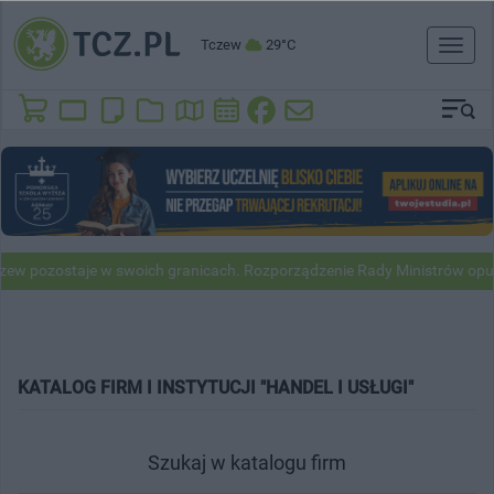
Tczew
29°C
Toggl
naviga
taje w swoich granicach. Rozporządzenie Rady Ministrów opublikowan
KATALOG FIRM I INSTYTUCJI "HANDEL I USŁUGI"
Szukaj w katalogu firm