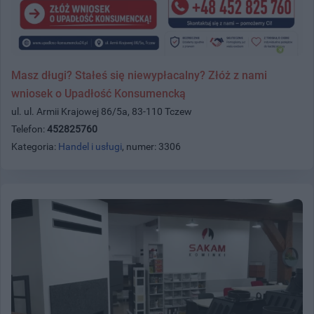
Masz długi? Stałeś się niewypłacalny? Złóż z nami
wniosek o Upadłość Konsumencką
ul. ul. Armii Krajowej 86/5a, 83-110 Tczew
Telefon:
452825760
Kategoria:
Handel i usługi
, numer: 3306