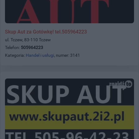
Skup Aut za Gotówkę! tel.505964223
ul. Tczew, 83-110 Tczew
Telefon:
505964223
Kategoria:
Handel i usługi
, numer: 3141