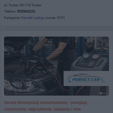
ul. Tczew, 83-110 Tczew
Telefon:
505964223
Kategoria:
Handel i usługi
, numer: 3101
Serwis klimatyzacji samochodowej - przegląd,
czyszczenie, odgrzybianie, nabijanie i inne