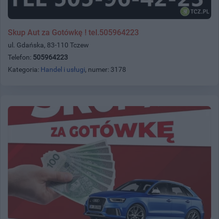
Skup Aut za Gotówkę ! tel.505964223
ul. Gdańska, 83-110 Tczew
Telefon:
505964223
Kategoria:
Handel i usługi
, numer: 3178