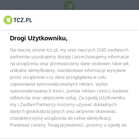
© 2001-2026 Tczew - TCZ.PL Sp. z o.o. Internetowy Serwis Informacyjny Miasta
Tczewa
Drogi Użytkowniku,
Na naszej stronie tcz.pl, my oraz naszych 1160 zaufanych
partnerów uzyskujemy dostęp i przechowujemy informacje
na urządzeniu oraz przetwarzamy dane osobowe, takie jak
unikalne identyfikatory, standardowe informacje wysyłane
przez urządzenie czy dane przeglądania w celu
zapewniania spersonalizowanych reklam, wybór
O FIRMIE
POLITYKA PRYWATNOŚCI
HOSTING
spersonalizowanych treści, pomiar reklam i treści, badanie
REKLAMA
WSPÓŁPRACA
RSS
FACEBOOK
KONTAKT
odbiorców oraz ulepszanie usług. Za zgodą Użytkownika
my i Zaufani Partnerzy możemy używać dokładnych
Nasze serwisy
danych geolokalizacyjnych oraz aktywnie skanować
charakterystykę urządzenia do celów identyfikacji.
Aktualności
Muzyka i kultura
Ponieważ cenimy Twoją prywatność, prosimy o zgodę na
Tcz24
Archiwum wydarzeń
korzystanie z tych technologii poprzez kliknięcie
Kronika Policyjna
Telewizja Internetowa
„Akceptuję”. Zgoda jest dobrowolna i zawsze możesz ją