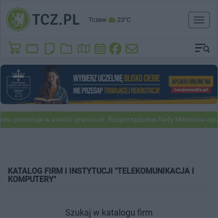
Tczew
23°C
Toggl
naviga
ew pozostaje w swoich granicach. Rozporządzenie Rady Ministrów opu
KATALOG FIRM I INSTYTUCJI "TELEKOMUNIKACJA I
KOMPUTERY"
Szukaj w katalogu firm