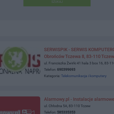
SZUKAJ
SERWISPIK - SERWIS KOMPUTERÓW,
Obrońców Tczewa 8, 83-110 Tcze
ul. Franciszka Żwirki 41 hala 3 box 16, 83-1
Telefon:
690399693
Kategoria:
Telekomunikacja i komputery
Alarmowy.pl - Instalacje alarmowe
ul. Chłodna 5A, 83-110 Tczew
Telefon:
585335353