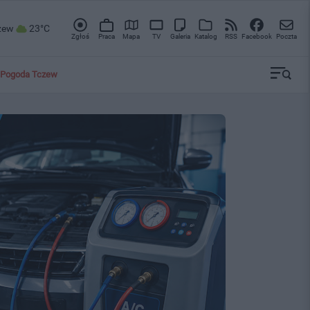
zew
23°C
Zgłoś
Praca
Mapa
TV
Galeria
Katalog
RSS
Facebook
Poczta
Pogoda Tczew