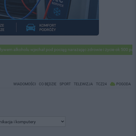
olu wjechał pod pociąg narażając zdrowie i życie ok 500 pasażerów! P
WIADOMOŚCI
CO BĘDZIE
SPORT
TELEWIZJA
TCZ24
POGODA