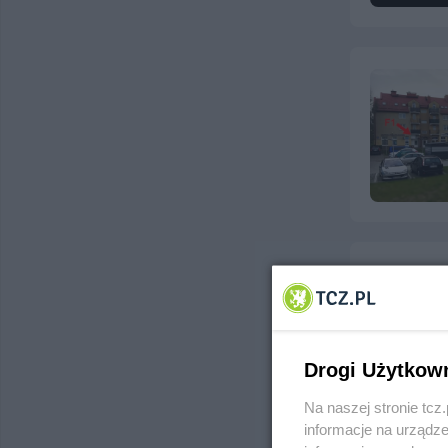
MDiT
ul. Wyszyńs
Telefon:
588
Kategoria:
T
Drogi Użytkow
Na naszej stronie tc
informacje na urządze
Mobilny I