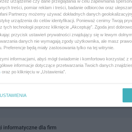
przez urządzenie czy dane przeglądania w celu zapewniania sperson
a 30, 94-238 kwiatowa 30 Łódź
ych treści, pomiar reklam i treści, badanie odbiorców oraz ulepszan
507570877
fani Partnerzy możemy używać dokładnych danych geolokalizacyjn
elekomunikacja i komputery
tykę urządzenia do celów identyfikacji. Ponieważ cenimy Twoją pry
z tych technologii poprzez kliknięcie „Akceptuję”. Zgoda jest dobro
ikając przycisk ustawień prywatności znajdujący się w lewym dolny
etwarzania danych nie wymagają zgody użytkownika, ale masz prawo 
ia
. Preferencje będą miały zastosowania tylko na tej witrynie.
czewskiej, 83-110 Tczew
szymi informacjami, abyś mógł świadomie i komfortowo korzystać z
125907
gółowe informacje dotyczące przetwarzania Twoich danych znajdzi
elekomunikacja i komputery
s
oraz po kliknięciu w „Ustawienia”.
USTAWIENIA
i informatyczne dla firm