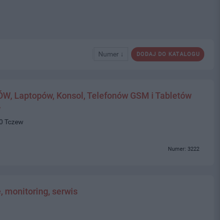
Numer ↓
DODAJ DO KATALOGU
 Laptopów, Konsol, Telefonów GSM i Tabletów
w
10 Tczew
Numer: 3222
, monitoring, serwis