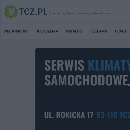
Internetowy Serwis Informacyjny Miasta Tczewa
WIADOMOŚCI
OGŁOSZENIA
KATALOG
REKLAMA
PRACA