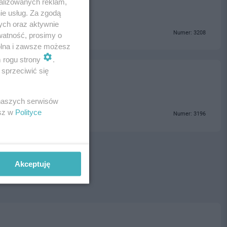
alizowanych reklam,
ie usług. Za zgodą
ych oraz aktywnie
Numer: 3208
watność, prosimy o
wolna i zawsze możesz
m rogu strony
.
sprzeciwić się
 naszych serwisów
esz w
Polityce
Numer: 3196
Akceptuję