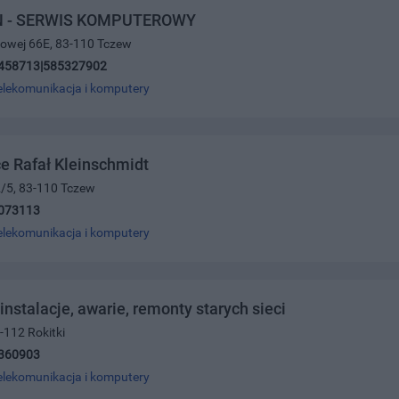
 - SERWIS KOMPUTEROWY
ajowej 66E, 83-110 Tczew
458713|585327902
elekomunikacja i komputery
e Rafał Kleinschmidt
2/5, 83-110 Tczew
073113
elekomunikacja i komputery
 instalacje, awarie, remonty starych sieci
3-112 Rokitki
360903
elekomunikacja i komputery