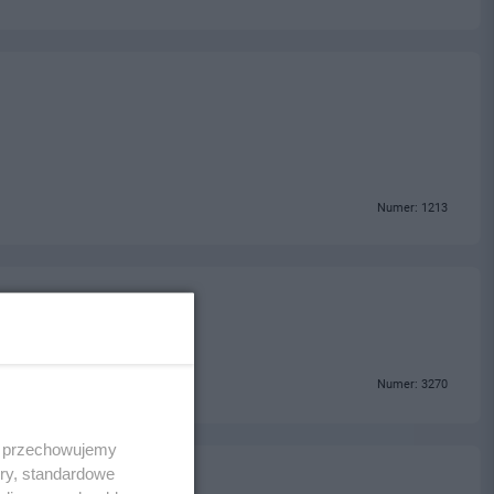
Numer: 1213
Numer: 3270
 i przechowujemy
ory, standardowe