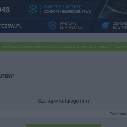
 Street View na ulicach Tczewa. Aktualizują mapy
Pod wpływem alkoh
UTERY"
Szukaj w katalogu firm