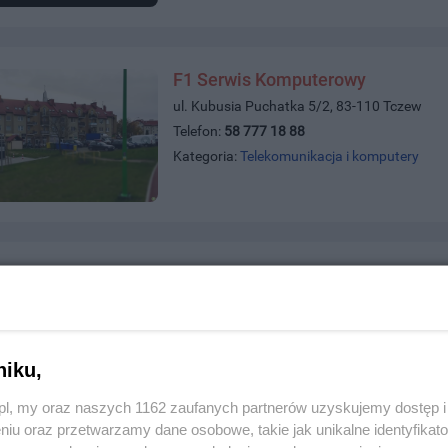
F1 Serwis Komputerowy
ul. Kubusia Puchatka 5/2, 83-110 Tczew
Telefon:
58 777 18 88
Kategoria:
Telekomunikacja i komputery
kiego 15, 83-110 Tczew
800720
elekomunikacja i komputery
niku,
z.pl, my oraz naszych 1162 zaufanych partnerów uzyskujemy dostęp
niu oraz przetwarzamy dane osobowe, takie jak unikalne identyfikat
nternet za Granicą