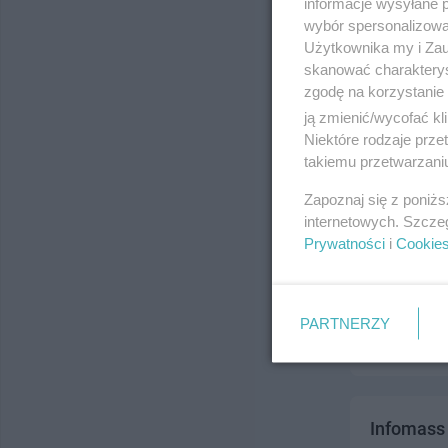
informacje wysyłane 
ul. Krótka 2
wybór spersonalizowan
Telefon:
777
Użytkownika my i Zau
Kategoria:
T
skanować charakterys
zgodę na korzystanie 
ją zmienić/wycofać kl
Niektóre rodzaje prz
takiemu przetwarzaniu
Zapoznaj się z poniż
internetowych. Szcze
Prywatności
i
Cookie
Impuls In
ul. Jasiński
Telefon:
777
PARTNERZY
Kategoria:
T
Infomass