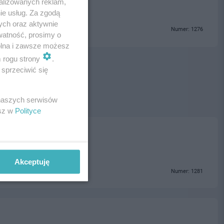
alizowanych reklam,
ie usług. Za zgodą
ych oraz aktywnie
Numer: 1276
watność, prosimy o
wolna i zawsze możesz
m rogu strony
.
sprzeciwić się
 naszych serwisów
esz w
Polityce
Akceptuję
Numer: 1281