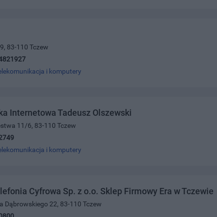
a 9, 83-110 Tczew
4821927
elekomunikacja i komputery
ka Internetowa Tadeusz Olszewski
ięstwa 11/6, 83-110 Tczew
2749
elekomunikacja i komputery
lefonia Cyfrowa Sp. z o.o. Sklep Firmowy Era w Tczewie
wa Dąbrowskiego 22, 83-110 Tczew
0800