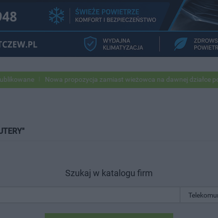
ne
Nowa propozycja zamiast wieżowca na dawnej działce po USC
UTERY"
Szukaj w katalogu firm