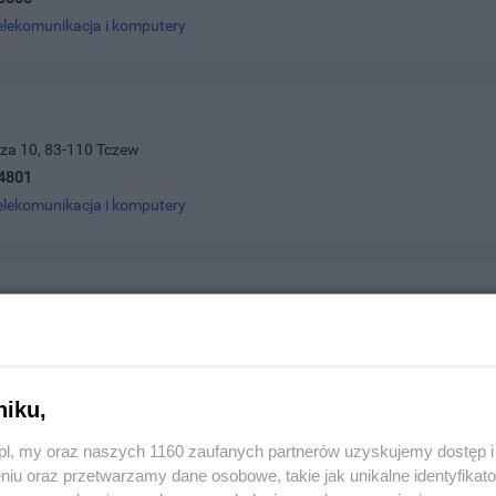
elekomunikacja i komputery
cza 10, 83-110 Tczew
4801
elekomunikacja i komputery
1, 83-110 Tczew
0425
elekomunikacja i komputery
niku,
z.pl, my oraz naszych 1160 zaufanych partnerów uzyskujemy dostęp
niu oraz przetwarzamy dane osobowe, takie jak unikalne identyfikat