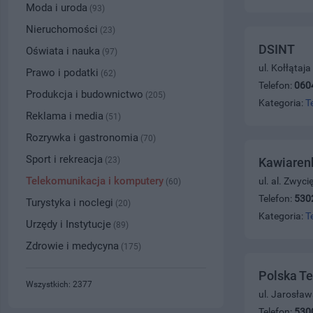
Moda i uroda
(93)
Nieruchomości
(23)
DSINT
Oświata i nauka
(97)
ul. Kołłątaj
Prawo i podatki
(62)
Telefon:
060
Produkcja i budownictwo
(205)
Kategoria:
T
Reklama i media
(51)
Rozrywka i gastronomia
(70)
Sport i rekreacja
(23)
Kawiaren
Telekomunikacja i komputery
ul. al. Zwyc
(60)
Telefon:
530
Turystyka i noclegi
(20)
Kategoria:
T
Urzędy i Instytucje
(89)
Zdrowie i medycyna
(175)
Polska Te
Wszystkich: 2377
ul. Jarosła
Telefon:
530