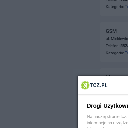
Kategoria:
T
GSM
ul. Mickiewi
Telefon:
532
Kategoria:
T
Idea
ul. Żwirki 4
Telefon:
777
Kategoria:
T
Drogi Użytkow
Na naszej stronie tc
informacje na urządze
Idea 1