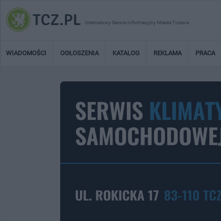
Internetowy Serwis Informacyjny Miasta Tczewa
WIADOMOŚCI
OGŁOSZENIA
KATALOG
REKLAMA
PRACA