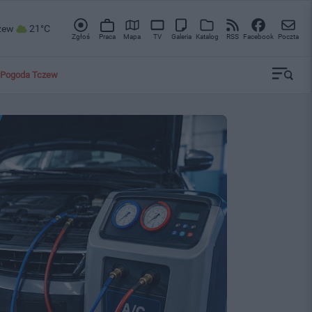
zew
21°C
Zgłoś
Praca
Mapa
TV
Galeria
Katalog
RSS
Facebook
Poczta
Pogoda Tczew