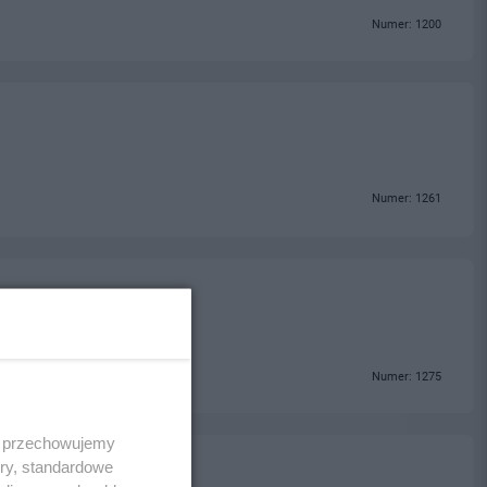
Numer: 1200
Numer: 1261
Numer: 1275
 i przechowujemy
ory, standardowe