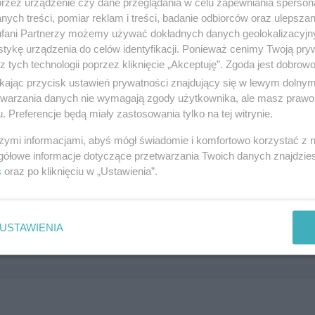
przez urządzenie czy dane przeglądania w celu zapewniania sperson
1, 83-110 Tczew
ych treści, pomiar reklam i treści, badanie odbiorców oraz ulepszan
5832
fani Partnerzy możemy używać dokładnych danych geolokalizacyjn
elekomunikacja i komputery
tykę urządzenia do celów identyfikacji. Ponieważ cenimy Twoją pry
z tych technologii poprzez kliknięcie „Akceptuję”. Zgoda jest dobro
ikając przycisk ustawień prywatności znajdujący się w lewym dolny
etwarzania danych nie wymagają zgody użytkownika, ale masz prawo 
. Preferencje będą miały zastosowania tylko na tej witrynie.
szymi informacjami, abyś mógł świadomie i komfortowo korzystać z
gółowe informacje dotyczące przetwarzania Twoich danych znajdzi
s
oraz po kliknięciu w „Ustawienia”.
formatyka
ego 7, 83-110 Tczew
1105
USTAWIENIA
elekomunikacja i komputery