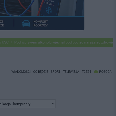
Pod wpływem alkoholu wjechał pod pociąg narażając zdrowie i życie ok 
WIADOMOŚCI
CO BĘDZIE
SPORT
TELEWIZJA
TCZ24
POGODA