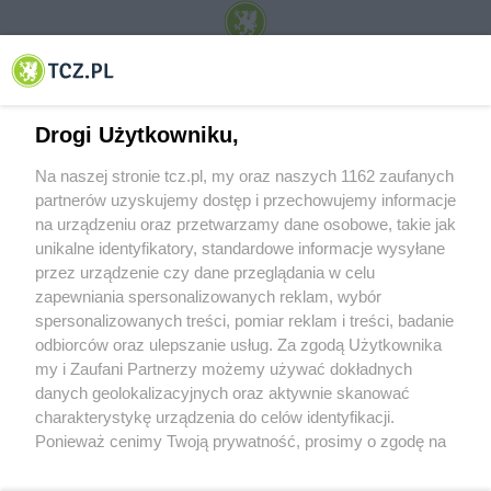
© 2001-2026 Tczew - TCZ.PL Sp. z o.o. Internetowy Serwis Informacyjny Miasta
Tczewa
Drogi Użytkowniku,
Na naszej stronie tcz.pl, my oraz naszych 1162 zaufanych
partnerów uzyskujemy dostęp i przechowujemy informacje
na urządzeniu oraz przetwarzamy dane osobowe, takie jak
unikalne identyfikatory, standardowe informacje wysyłane
przez urządzenie czy dane przeglądania w celu
zapewniania spersonalizowanych reklam, wybór
O FIRMIE
POLITYKA PRYWATNOŚCI
HOSTING
spersonalizowanych treści, pomiar reklam i treści, badanie
REKLAMA
WSPÓŁPRACA
RSS
FACEBOOK
KONTAKT
odbiorców oraz ulepszanie usług. Za zgodą Użytkownika
my i Zaufani Partnerzy możemy używać dokładnych
Nasze serwisy
danych geolokalizacyjnych oraz aktywnie skanować
charakterystykę urządzenia do celów identyfikacji.
Aktualności
Muzyka i kultura
Ponieważ cenimy Twoją prywatność, prosimy o zgodę na
Tcz24
Archiwum wydarzeń
korzystanie z tych technologii poprzez kliknięcie
Kronika Policyjna
Telewizja Internetowa
„Akceptuję”. Zgoda jest dobrowolna i zawsze możesz ją