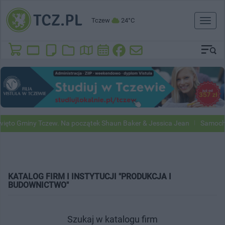
Tczew
24°C
Toggl
naviga
ięto Gminy Tczew. Na początek Shaun Baker & Jessica Jean
Samochod
KATALOG FIRM I INSTYTUCJI "PRODUKCJA I
BUDOWNICTWO"
Szukaj w katalogu firm