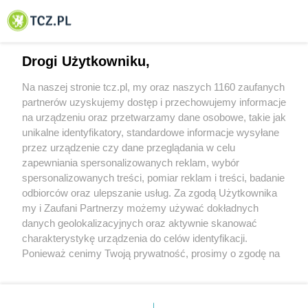
© 2001-2026 Tczew - TCZ.PL Sp. z o.o. Internetowy Serwis Informacyjny Miasta
Tczewa
Drogi Użytkowniku,
Na naszej stronie tcz.pl, my oraz naszych 1160 zaufanych
partnerów uzyskujemy dostęp i przechowujemy informacje
na urządzeniu oraz przetwarzamy dane osobowe, takie jak
unikalne identyfikatory, standardowe informacje wysyłane
przez urządzenie czy dane przeglądania w celu
zapewniania spersonalizowanych reklam, wybór
O FIRMIE
POLITYKA PRYWATNOŚCI
HOSTING
spersonalizowanych treści, pomiar reklam i treści, badanie
REKLAMA
WSPÓŁPRACA
RSS
FACEBOOK
KONTAKT
odbiorców oraz ulepszanie usług. Za zgodą Użytkownika
my i Zaufani Partnerzy możemy używać dokładnych
Nasze serwisy
danych geolokalizacyjnych oraz aktywnie skanować
charakterystykę urządzenia do celów identyfikacji.
Aktualności
Muzyka i kultura
Ponieważ cenimy Twoją prywatność, prosimy o zgodę na
Tcz24
Archiwum wydarzeń
korzystanie z tych technologii poprzez kliknięcie
Kronika Policyjna
Telewizja Internetowa
„Akceptuję”. Zgoda jest dobrowolna i zawsze możesz ją
Kalendarz imprez
Sport
zmienić/wycofać klikając przycisk ustawień prywatności
Salony urody i masażu
Żłobki i przedszkola