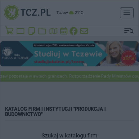
Tczew
21°C
Toggl
naviga
ew pozostaje w swoich granicach. Rozporządzenie Rady Ministrów opu
KATALOG FIRM I INSTYTUCJI "PRODUKCJA I
BUDOWNICTWO"
Szukaj w katalogu firm