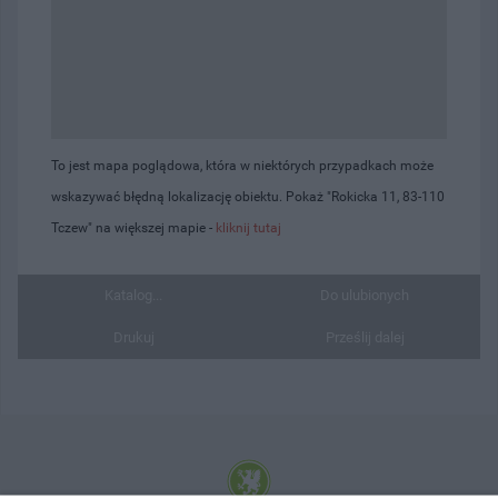
To jest mapa poglądowa, która w niektórych przypadkach może
wskazywać błędną lokalizację obiektu. Pokaż "Rokicka 11, 83-110
Tczew" na większej mapie -
kliknij tutaj
Katalog...
Do ulubionych
Drukuj
Prześlij dalej