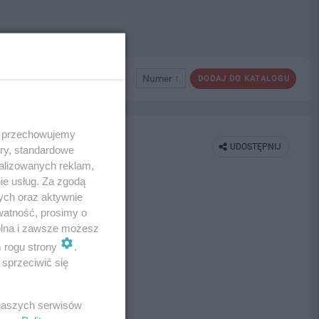
Numer ↑
DODAJ DO KATALOGU
 i przechowujemy
UDOSTĘPNIJ
ory, standardowe
alizowanych reklam,
ie usług. Za zgodą
ych oraz aktywnie
watność, prosimy o
wolna i zawsze możesz
m rogu strony
.
sprzeciwić się
 naszych serwisów