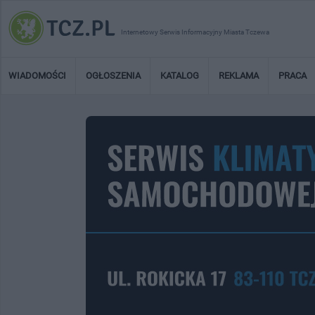
Internetowy Serwis Informacyjny Miasta Tczewa
WIADOMOŚCI
OGŁOSZENIA
KATALOG
REKLAMA
PRACA