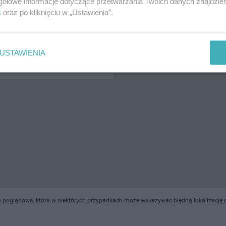
gółowe informacje dotyczące przetwarzania Twoich danych znajdzi
s
oraz po kliknięciu w „Ustawienia”.
ŻONA LOKALIZACJA NA MAPIE
USTAWIENIA
 poglądowa, która w niektórych przypadkach może wskazywać błędną lokalizację o