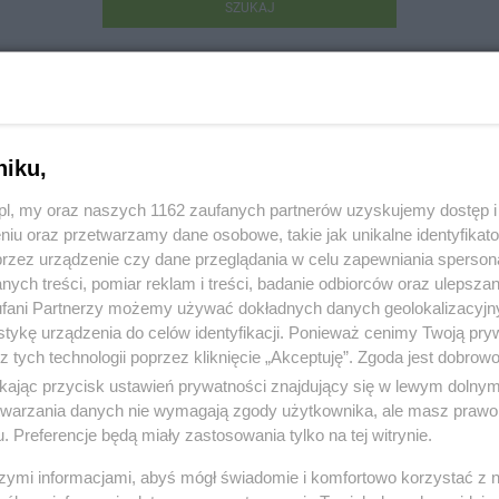
SZUKAJ
niku,
z.pl, my oraz naszych 1162 zaufanych partnerów uzyskujemy dostęp
niu oraz przetwarzamy dane osobowe, takie jak unikalne identyfikat
 Spółka Wodna Związek Wałowy Tczew
przez urządzenie czy dane przeglądania w celu zapewniania sperson
ych treści, pomiar reklam i treści, badanie odbiorców oraz ulepszan
ąbrowskiego 18, 83-110 Tczew
fani Partnerzy możemy używać dokładnych danych geolokalizacyjn
tykę urządzenia do celów identyfikacji. Ponieważ cenimy Twoją pry
038
z tych technologii poprzez kliknięcie „Akceptuję”. Zgoda jest dobro
ikając przycisk ustawień prywatności znajdujący się w lewym dolny
:
Produkcja i budownictwo
etwarzania danych nie wymagają zgody użytkownika, ale masz prawo 
. Preferencje będą miały zastosowania tylko na tej witrynie.
 505, wyświetleń: 2257
szymi informacjami, abyś mógł świadomie i komfortowo korzystać z