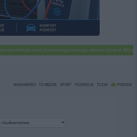
alkoholu wjechał pod pociąg narażając zdrowie i życie ok 500 pasażer
WIADOMOŚCI
CO BĘDZIE
SPORT
TELEWIZJA
TCZ24
POGODA