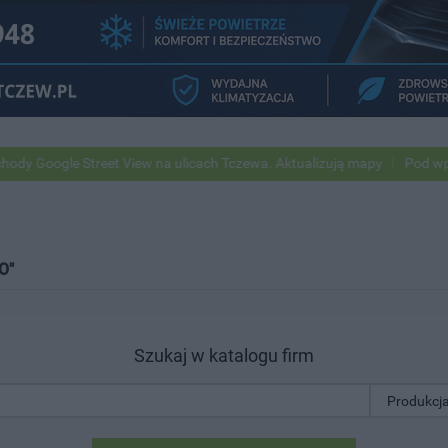
oogle Street View na ulicach Tczewa. Aktualizują mapy
Pod wpływem 
O"
Szukaj w katalogu firm