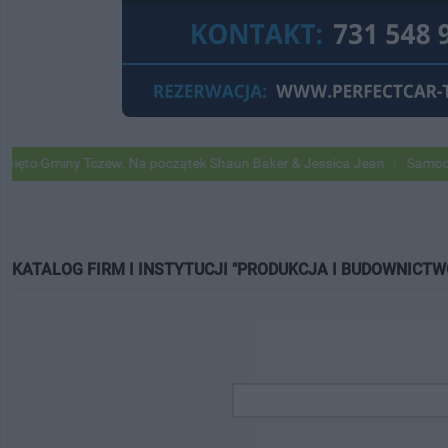
o Gminy Tczew. Na początek Shaun Baker & Jessica Jean
Samochody G
KATALOG FIRM I INSTYTUCJI "PRODUKCJA I BUDOWNICTW