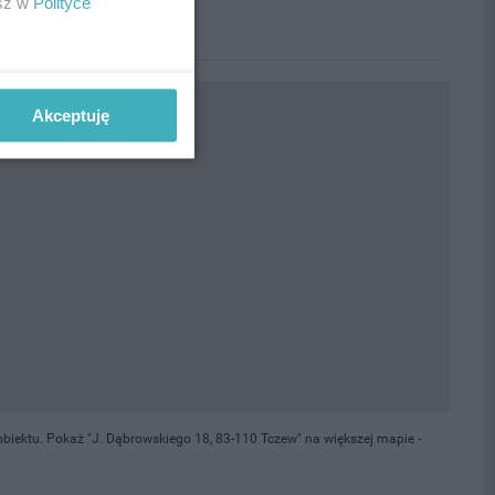
esz w
Polityce
Akceptuję
biektu. Pokaż "J. Dąbrowskiego 18, 83-110 Tczew" na większej mapie -