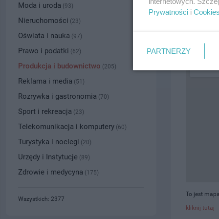
internetowych. Szcze
Moda i uroda
(93)
Prywatności
i
Cookie
PRZYBLI
Nieruchomości
(23)
Oświata i nauka
(97)
Prawo i podatki
PARTNERZY
(62)
Produkcja i budownictwo
(205)
Reklama i media
(51)
Rozrywka i gastronomia
(70)
Sport i rekreacja
(23)
Telekomunikacja i komputery
(60)
Turystyka i noclegi
(20)
Urzędy i Instytucje
(89)
Zdrowie i medycyna
(175)
To jest mapa
Wszystkich: 2377
kliknij tutaj