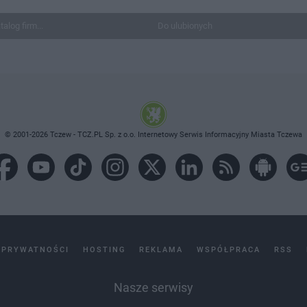
talog firm...
Do ulubionych
© 2001-2026 Tczew - TCZ.PL Sp. z o.o. Internetowy Serwis Informacyjny Miasta Tczewa
 PRYWATNOŚCI
HOSTING
REKLAMA
WSPÓŁPRACA
RSS
Nasze serwisy