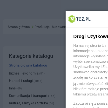
Strona główna
Produkcja i budownictwo
Drogi Użytkow
Na naszej stronie tc
informacje na urządze
Gminna
Kategorie katalogu
informacje wysyłane 
wybór spersonalizowan
ul. J. D
Strona główna katalogu
Użytkownika my i Zau
skanować charakterys
5312
Biznes i ekonomia
(81)
zgodę na korzystanie 
Handel i usługi
(1067)
ją zmienić/wycofać kl
Kategoria
Inne
Niektóre rodzaje prz
(60)
takiemu przetwarzaniu
Komunikacja i transport
(155)
Numer wpisu
Kultura, Muzyka i Sztuka
Zapoznaj się z poniż
(46)