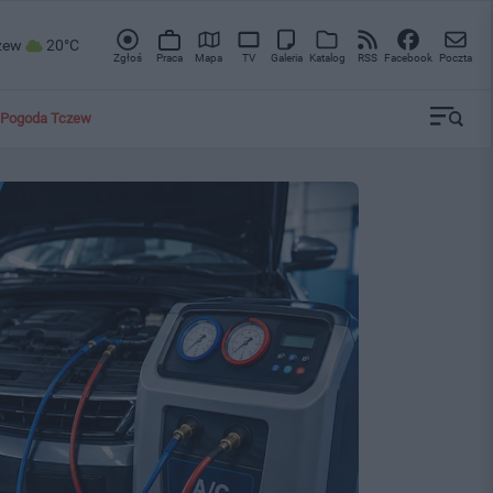
zew
20°C
Zgłoś
Praca
Mapa
TV
Galeria
Katalog
RSS
Facebook
Poczta
Pogoda Tczew