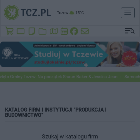
Tczew
15°C
Toggl
naviga
ęto Gminy Tczew. Na początek Shaun Baker & Jessica Jean
Samochod
KATALOG FIRM I INSTYTUCJI "PRODUKCJA I
BUDOWNICTWO"
Szukaj w katalogu firm