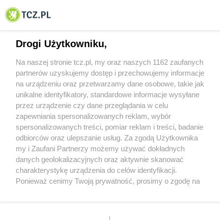
© 2001-2026 Tczew - TCZ.PL Sp. z o.o. Internetowy Serwis Informacyjny Miasta
Tczewa
Drogi Użytkowniku,
Na naszej stronie tcz.pl, my oraz naszych 1162 zaufanych
partnerów uzyskujemy dostęp i przechowujemy informacje
na urządzeniu oraz przetwarzamy dane osobowe, takie jak
unikalne identyfikatory, standardowe informacje wysyłane
przez urządzenie czy dane przeglądania w celu
zapewniania spersonalizowanych reklam, wybór
O FIRMIE
POLITYKA PRYWATNOŚCI
HOSTING
spersonalizowanych treści, pomiar reklam i treści, badanie
REKLAMA
WSPÓŁPRACA
RSS
FACEBOOK
KONTAKT
odbiorców oraz ulepszanie usług. Za zgodą Użytkownika
my i Zaufani Partnerzy możemy używać dokładnych
Nasze serwisy
danych geolokalizacyjnych oraz aktywnie skanować
charakterystykę urządzenia do celów identyfikacji.
Aktualności
Muzyka i kultura
Ponieważ cenimy Twoją prywatność, prosimy o zgodę na
Tcz24
Archiwum wydarzeń
korzystanie z tych technologii poprzez kliknięcie
Kronika Policyjna
Telewizja Internetowa
„Akceptuję”. Zgoda jest dobrowolna i zawsze możesz ją
Kalendarz imprez
Sport
zmienić/wycofać klikając przycisk ustawień prywatności
Salony urody i masażu
Żłobki i przedszkola