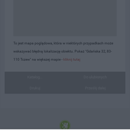
To jest mapa poglądowa, która w niektórych przypadkach może
wskazywać błędną lokalizację obiektu. Pokaż "Gdańska 32, 83-
110 Tczew" na większej mapie -
kliknij tutaj
Katalog...
Do ulubionych
Drukuj
Prześlij dalej