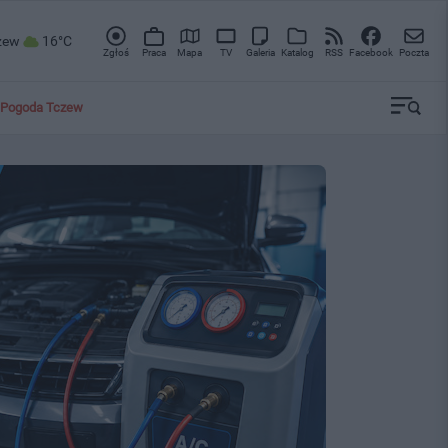
zew
16°C
Zgłoś
Praca
Mapa
TV
Galeria
Katalog
RSS
Facebook
Poczta
Pogoda Tczew