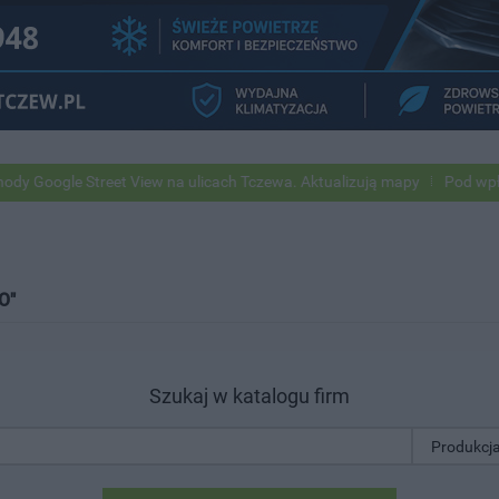
ogle Street View na ulicach Tczewa. Aktualizują mapy
Pod wpływem a
O"
Szukaj w katalogu firm