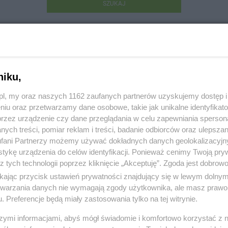
SZUKAJ
niku,
z.pl, my oraz naszych 1162 zaufanych partnerów uzyskujemy dostęp
niu oraz przetwarzamy dane osobowe, takie jak unikalne identyfikat
 Ogrodzenia
przez urządzenie czy dane przeglądania w celu zapewniania sperson
ych treści, pomiar reklam i treści, badanie odbiorców oraz ulepszan
biewko 32B, 83-209 Godziszewo
fani Partnerzy możemy używać dokładnych danych geolokalizacyjn
tykę urządzenia do celów identyfikacji. Ponieważ cenimy Twoją pry
68294
z tych technologii poprzez kliknięcie „Akceptuję”. Zgoda jest dobro
ikając przycisk ustawień prywatności znajdujący się w lewym dolny
:
Produkcja i budownictwo
etwarzania danych nie wymagają zgody użytkownika, ale masz prawo 
. Preferencje będą miały zastosowania tylko na tej witrynie.
 3102, wyświetleń: 645
szymi informacjami, abyś mógł świadomie i komfortowo korzystać z