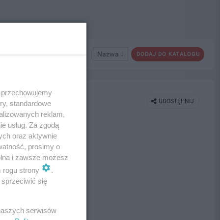
Nazwa ↓
DODAJ DO KATALOGU
 i przechowujemy
UDOSTĘPNIJ
ory, standardowe
alizowanych reklam,
ie usług. Za zgodą
ych oraz aktywnie
watność, prosimy o
wolna i zawsze możesz
m rogu strony
.
sprzeciwić się
 naszych serwisów