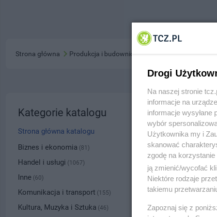
Strona główna
Produkcja i budownictwo
Drogi Użytkow
Na naszej stronie tc
informacje na urządze
Art-bud
Kategorie katalogu
informacje wysyłane 
wybór spersonalizowan
ul. Gołę
Strona główna katalogu
Użytkownika my i Zau
skanować charakterys
5151
Biznes i ekonomia
(81)
zgodę na korzystanie 
Handel i usługi
(1067)
ją zmienić/wycofać kl
Kategoria
Inne
Niektóre rodzaje prz
(60)
takiemu przetwarzaniu
Komunikacja i transport
(155)
Numer wpisu
Kultura, Muzyka i Sztuka
Zapoznaj się z poniż
(46)