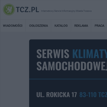
Internetowy Serwis Informacyjny Miasta Tczewa
WIADOMOŚCI
OGŁOSZENIA
KATALOG
REKLAMA
PRACA