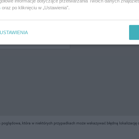
gółowe informacje dotyczące przetwarzania Twoich danych znajdzi
s
oraz po kliknięciu w „Ustawienia”.
ŻONA LOKALIZACJA NA MAPIE
USTAWIENIA
 poglądowa, która w niektórych przypadkach może wskazywać błędną lokalizację o