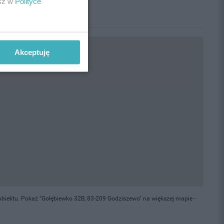
esz w
Polityce
Akceptuję
biektu. Pokaż "Gołębiewko 32B, 83-209 Godziszewo" na większej mapie -