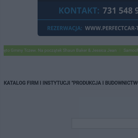
Gminy Tczew. Na początek Shaun Baker & Jessica Jean
Samochody Go
KATALOG FIRM I INSTYTUCJI "PRODUKCJA I BUDOWNICTW