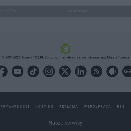
talog firm...
Do ulubionych
© 2001-2026 Tczew - TCZ.PL Sp. z o.o. Internetowy Serwis Informacyjny Miasta Tczewa
 PRYWATNOŚCI
HOSTING
REKLAMA
WSPÓŁPRACA
RSS
Nasze serwisy