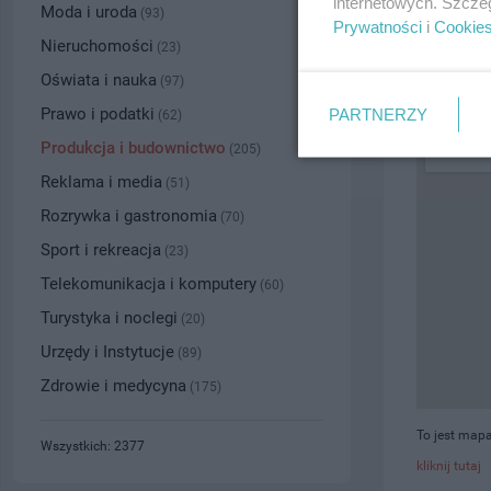
internetowych. Szcze
Moda i uroda
(93)
Prywatności
i
Cookie
PRZYBLI
Nieruchomości
(23)
Oświata i nauka
(97)
Prawo i podatki
PARTNERZY
(62)
Produkcja i budownictwo
(205)
Reklama i media
(51)
Rozrywka i gastronomia
(70)
Sport i rekreacja
(23)
Telekomunikacja i komputery
(60)
Turystyka i noclegi
(20)
Urzędy i Instytucje
(89)
Zdrowie i medycyna
(175)
To jest mapa
Wszystkich: 2377
kliknij tutaj