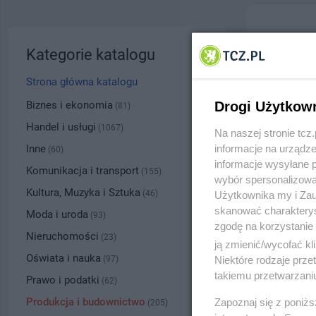
Admiral
Kategorie katalogu
ul. Czat
Strona główna katalogu
+485
Biznes i ekonomia
Drogi Użytkow
(81)
Handel i usługi
(1067)
Na naszej stronie tc
Kategoria
Inne
informacje na urządze
(60)
informacje wysyłane 
Komunikacja i transport
(155)
wybór spersonalizowan
Numer wpisu
Kultura, Muzyka i Sztuka
(46)
Użytkownika my i Zau
skanować charakterys
Moda i uroda
(93)
zgodę na korzystanie 
PRZYBLI
Nieruchomości
(23)
ją zmienić/wycofać kl
Oświata i nauka
(97)
Niektóre rodzaje prz
takiemu przetwarzaniu
Prawo i podatki
(62)
Produkcja i budownictwo
Zapoznaj się z poniż
(205)