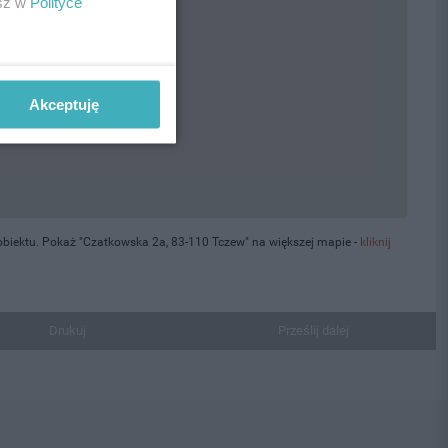
esz w
Polityce
Akceptuję
biektu. Pokaż "Czatkowska 2a, 83-110 Tczew" na większej mapie -
kliknij
Drukuj
Prześlij dalej