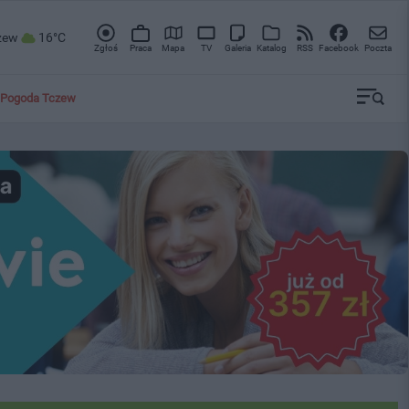
zew
16°C
Zgłoś
Praca
Mapa
TV
Galeria
Katalog
RSS
Facebook
Poczta
Pogoda Tczew