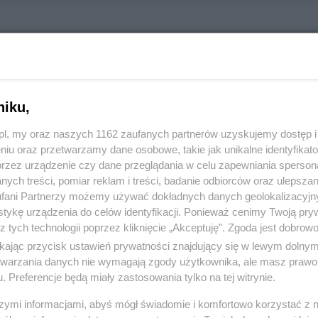
 Boats S.A.
kowska 2a, 83-110 Tczew
85312271
niku,
z.pl, my oraz naszych 1162 zaufanych partnerów uzyskujemy dostęp
:
Produkcja i budownictwo
niu oraz przetwarzamy dane osobowe, takie jak unikalne identyfikat
przez urządzenie czy dane przeglądania w celu zapewniania sperson
ych treści, pomiar reklam i treści, badanie odbiorców oraz ulepszan
 2856, wyświetleń: 5481
fani Partnerzy możemy używać dokładnych danych geolokalizacyjn
tykę urządzenia do celów identyfikacji. Ponieważ cenimy Twoją pry
z tych technologii poprzez kliknięcie „Akceptuję”. Zgoda jest dobro
ŻONA LOKALIZACJA NA MAPIE
ikając przycisk ustawień prywatności znajdujący się w lewym dolny
etwarzania danych nie wymagają zgody użytkownika, ale masz prawo 
. Preferencje będą miały zastosowania tylko na tej witrynie.
szymi informacjami, abyś mógł świadomie i komfortowo korzystać z