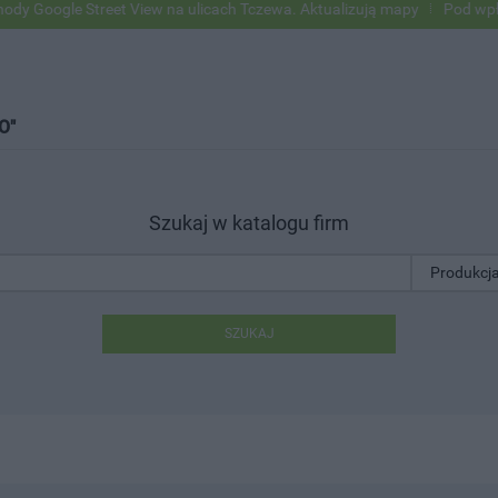
oogle Street View na ulicach Tczewa. Aktualizują mapy
Pod wpływem 
O"
Szukaj w katalogu firm
SZUKAJ