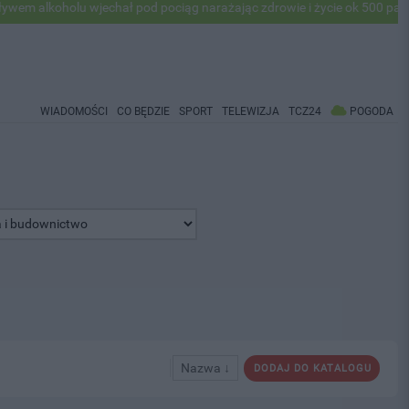
alkoholu wjechał pod pociąg narażając zdrowie i życie ok 500 pasażer
WIADOMOŚCI
CO BĘDZIE
SPORT
TELEWIZJA
TCZ24
POGODA
Nazwa ↓
DODAJ DO KATALOGU