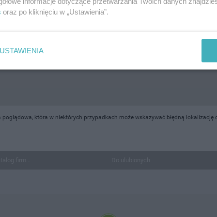
gółowe informacje dotyczące przetwarzania Twoich danych znajdzi
s
oraz po kliknięciu w „Ustawienia”.
USTAWIENIA
a poglądowa, która w niektórych przypadkach może wskazywać błędną lokalizację o
talog firm...
Do ulubionych