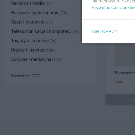
internetowych. Szcze
Reklama i media
(51)
Prywatności
i
Cookie
Rozrywka i gastronomia
(70)
Sport i rekreacja
(23)
Telekomunikacja i komputery
PARTNERZY
(60)
Turystyka i noclegi
(20)
Urzędy i Instytucje
(89)
Zdrowie i medycyna
(175)
To jest map
Wszystkich: 2377
tutaj
Ka