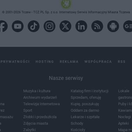
© 2001-2026 Tczew - TCZ.PL Sp. z o.o. Internetowy Serwis Informacyjny Miasta Tczewa
 PRYWATNOŚCI
HOSTING
REKLAMA
WSPÓŁPRACA
RSS
Nasze serwisy
Muzyka i kultura
Katalog firm i instytucji
Lokale
Archiwum wydarzeń
Sprzedam, oferuję
gastron
jna
Telewizja Internetowa
Kupię, poszukuję
Puby i k
rez
Sport
Oddam za darmo
Kawiarn
i masażu
Żłobki i przedszkola
Lekarze i szpitale
Noclegi
a
Zdjęcia miasta
Schody
Apteki
a
Zabytki
Kościoły
Mapa m