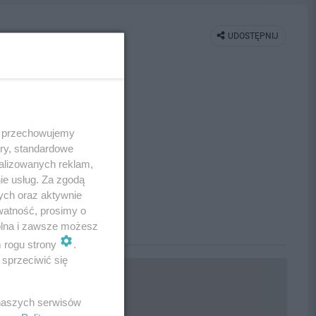
UDOSTĘPNIJ
 i przechowujemy
ory, standardowe
alizowanych reklam,
ie usług. Za zgodą
ych oraz aktywnie
watność, prosimy o
wolna i zawsze możesz
m rogu strony
.
sprzeciwić się
 naszych serwisów