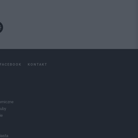
FACEBOOK
KONTAKT
omiczne
luby
ie
iasta