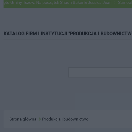
 Gminy Tczew. Na początek Shaun Baker & Jessica Jean
Samochody G
KATALOG FIRM I INSTYTUCJI "PRODUKCJA I BUDOWNICTW
Strona główna
Produkcja i budownictwo