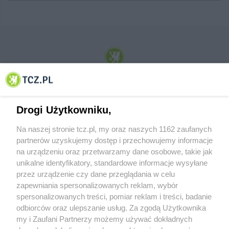
© 2001-2026 Tczew - TCZ.PL Sp. z o.o. Internetowy Serwis Informacyjny Miasta
Tczewa
Drogi Użytkowniku,
Na naszej stronie tcz.pl, my oraz naszych 1162 zaufanych
partnerów uzyskujemy dostęp i przechowujemy informacje
na urządzeniu oraz przetwarzamy dane osobowe, takie jak
unikalne identyfikatory, standardowe informacje wysyłane
przez urządzenie czy dane przeglądania w celu
zapewniania spersonalizowanych reklam, wybór
O FIRMIE
POLITYKA PRYWATNOŚCI
HOSTING
spersonalizowanych treści, pomiar reklam i treści, badanie
REKLAMA
WSPÓŁPRACA
RSS
FACEBOOK
KONTAKT
odbiorców oraz ulepszanie usług. Za zgodą Użytkownika
my i Zaufani Partnerzy możemy używać dokładnych
Nasze serwisy