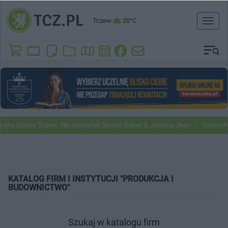
Tczew
20°C
Toggl
naviga
ęto Gminy Tczew. Na początek Shaun Baker & Jessica Jean
Samochod
KATALOG FIRM I INSTYTUCJI "PRODUKCJA I
BUDOWNICTWO"
Szukaj w katalogu firm