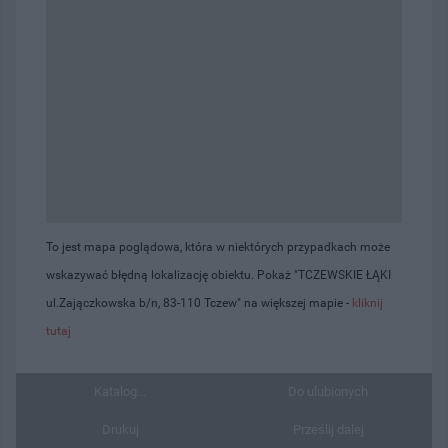
To jest mapa poglądowa, która w niektórych przypadkach może
wskazywać błędną lokalizację obiektu. Pokaż "TCZEWSKIE ŁĄKI
ul.Zajączkowska b/n, 83-110 Tczew" na większej mapie -
kliknij
tutaj
Katalog...
Do ulubionych
Drukuj
Prześlij dalej