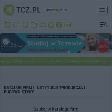
Tczew
21°C
Toggl
naviga
ew pozostaje w swoich granicach. Rozporządzenie Rady Ministrów opu
KATALOG FIRM I INSTYTUCJI "PRODUKCJA I
BUDOWNICTWO"
Szukaj w katalogu firm