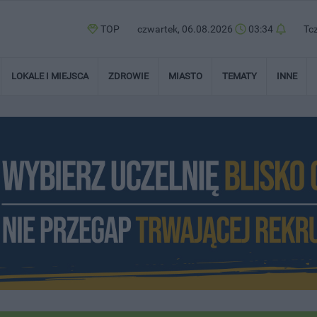
TOP
czwartek, 06.08.2026
03:34
Tc
LOKALE I MIEJSCA
ZDROWIE
MIASTO
TEMATY
INNE