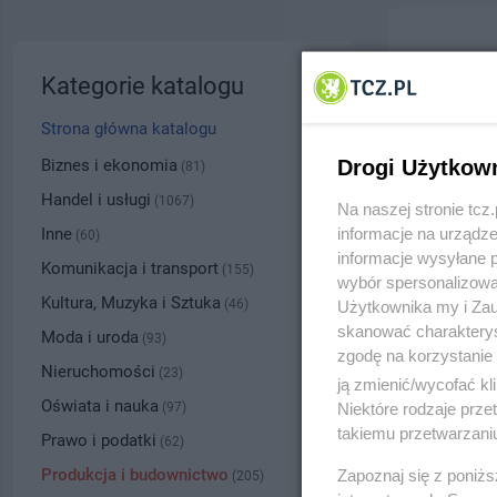
Baltics
Kategorie katalogu
ul. Aleja
Strona główna katalogu
6062
Biznes i ekonomia
Drogi Użytkow
(81)
Handel i usługi
(1067)
Na naszej stronie tc
Kategoria
Inne
informacje na urządze
(60)
informacje wysyłane 
Komunikacja i transport
(155)
wybór spersonalizowan
Numer wpisu
Kultura, Muzyka i Sztuka
(46)
Użytkownika my i Zau
skanować charakterys
Moda i uroda
(93)
zgodę na korzystanie 
PRZYBLI
Nieruchomości
(23)
ją zmienić/wycofać kl
Oświata i nauka
(97)
Niektóre rodzaje prz
takiemu przetwarzaniu
Prawo i podatki
(62)
Produkcja i budownictwo
Zapoznaj się z poniż
(205)