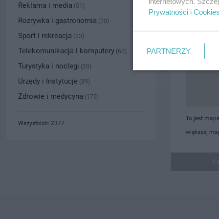
internetowych. Szcze
Reklama i media
(51)
Prywatności
i
Cookie
Rozrywka i gastronomia
(70)
Sport i rekreacja
(23)
Telekomunikacja i komputery
PARTNERZY
(60)
Turystyka i noclegi
(20)
Urzędy i Instytucje
(89)
Zdrowie i medycyna
(175)
To jest mapa
Wszystkich: 2377
większej map
Ka