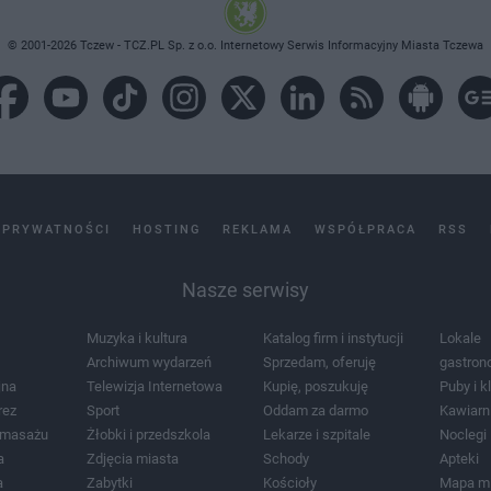
© 2001-2026 Tczew - TCZ.PL Sp. z o.o. Internetowy Serwis Informacyjny Miasta Tczewa
 PRYWATNOŚCI
HOSTING
REKLAMA
WSPÓŁPRACA
RSS
Nasze serwisy
Muzyka i kultura
Katalog firm i instytucji
Lokale
Archiwum wydarzeń
Sprzedam, oferuję
gastron
jna
Telewizja Internetowa
Kupię, poszukuję
Puby i k
rez
Sport
Oddam za darmo
Kawiarn
i masażu
Żłobki i przedszkola
Lekarze i szpitale
Noclegi
a
Zdjęcia miasta
Schody
Apteki
a
Zabytki
Kościoły
Mapa m