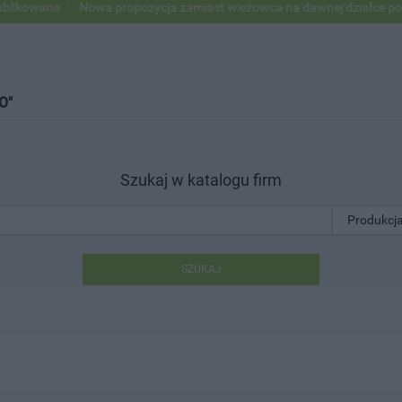
kowane
Nowa propozycja zamiast wieżowca na dawnej działce po USC
O"
Szukaj w katalogu firm
SZUKAJ