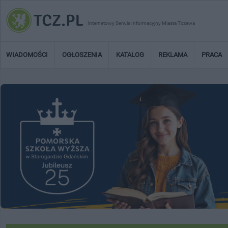
Internetowy Serwis Informacyjny Miasta Tczewa
WIADOMOŚCI
OGŁOSZENIA
KATALOG
REKLAMA
PRACA