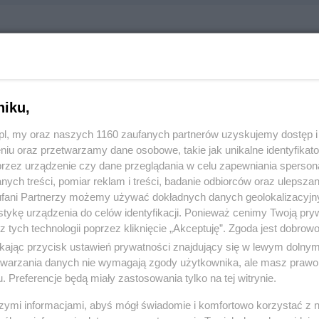
tep Skład Kostki Brukowej
 Solidarności 8 (koło Shella), 83-110 Tczew
65764
niku,
z.pl, my oraz naszych 1160 zaufanych partnerów uzyskujemy dostęp
:
Produkcja i budownictwo
niu oraz przetwarzamy dane osobowe, takie jak unikalne identyfikat
przez urządzenie czy dane przeglądania w celu zapewniania sperson
ych treści, pomiar reklam i treści, badanie odbiorców oraz ulepszan
 2564, wyświetleń: 1918
fani Partnerzy możemy używać dokładnych danych geolokalizacyjn
tykę urządzenia do celów identyfikacji. Ponieważ cenimy Twoją pry
z tych technologii poprzez kliknięcie „Akceptuję”. Zgoda jest dobro
ŻONA LOKALIZACJA NA MAPIE
ikając przycisk ustawień prywatności znajdujący się w lewym dolny
etwarzania danych nie wymagają zgody użytkownika, ale masz prawo 
. Preferencje będą miały zastosowania tylko na tej witrynie.
szymi informacjami, abyś mógł świadomie i komfortowo korzystać z