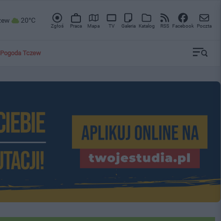
zew
20°C
Zgłoś
Praca
Mapa
TV
Galeria
Katalog
RSS
Facebook
Poczta
Pogoda Tczew