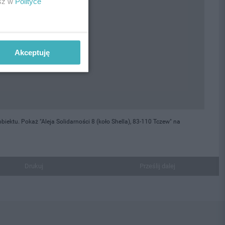
esz w
Polityce
Akceptuję
ektu. Pokaż "Aleja Solidarności 8 (koło Shella), 83-110 Tczew" na
Drukuj
Prześlij dalej