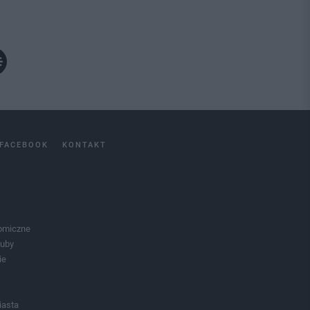
FACEBOOK
KONTAKT
omiczne
luby
ie
iasta