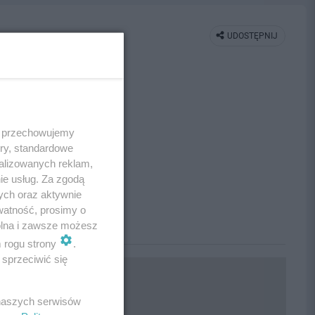
UDOSTĘPNIJ
 i przechowujemy
ory, standardowe
alizowanych reklam,
ie usług. Za zgodą
ych oraz aktywnie
watność, prosimy o
wolna i zawsze możesz
m rogu strony
.
sprzeciwić się
 naszych serwisów