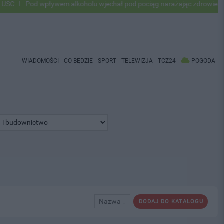
Pod wpływem alkoholu wjechał pod pociąg narażając zdrowie i życie
WIADOMOŚCI
CO BĘDZIE
SPORT
TELEWIZJA
TCZ24
POGODA
Nazwa ↓
DODAJ DO KATALOGU