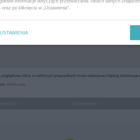
gółowe informacje dotyczące przetwarzania Twoich danych znajdzi
s
oraz po kliknięciu w „Ustawienia”.
USTAWIENIA
 poglądowa, która w niektórych przypadkach może wskazywać błędną lokalizację obi
ie -
kliknij tutaj
talog firm...
Do ulubionych