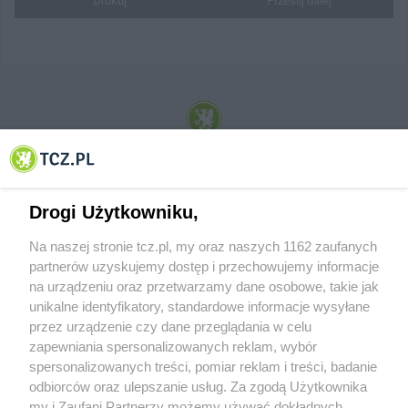
Drukuj
Prześlij dalej
© 2001-2026 Tczew - TCZ.PL Sp. z o.o. Internetowy Serwis Informacyjny Miasta
Tczewa
Drogi Użytkowniku,
Na naszej stronie tcz.pl, my oraz naszych 1162 zaufanych
partnerów uzyskujemy dostęp i przechowujemy informacje
na urządzeniu oraz przetwarzamy dane osobowe, takie jak
unikalne identyfikatory, standardowe informacje wysyłane
przez urządzenie czy dane przeglądania w celu
zapewniania spersonalizowanych reklam, wybór
O FIRMIE
POLITYKA PRYWATNOŚCI
HOSTING
spersonalizowanych treści, pomiar reklam i treści, badanie
REKLAMA
WSPÓŁPRACA
RSS
FACEBOOK
KONTAKT
odbiorców oraz ulepszanie usług. Za zgodą Użytkownika
my i Zaufani Partnerzy możemy używać dokładnych