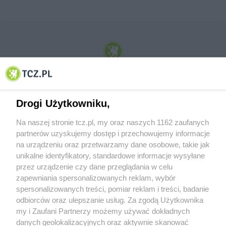
© 2001-2026 Tczew - TCZ.PL Sp. z o.o. Internetowy Serwis Informacyjny Miasta
Tczewa
Drogi Użytkowniku,
Na naszej stronie tcz.pl, my oraz naszych 1162 zaufanych
partnerów uzyskujemy dostęp i przechowujemy informacje
na urządzeniu oraz przetwarzamy dane osobowe, takie jak
unikalne identyfikatory, standardowe informacje wysyłane
przez urządzenie czy dane przeglądania w celu
zapewniania spersonalizowanych reklam, wybór
O FIRMIE
POLITYKA PRYWATNOŚCI
HOSTING
spersonalizowanych treści, pomiar reklam i treści, badanie
REKLAMA
WSPÓŁPRACA
RSS
FACEBOOK
KONTAKT
odbiorców oraz ulepszanie usług. Za zgodą Użytkownika
my i Zaufani Partnerzy możemy używać dokładnych
Nasze serwisy
danych geolokalizacyjnych oraz aktywnie skanować