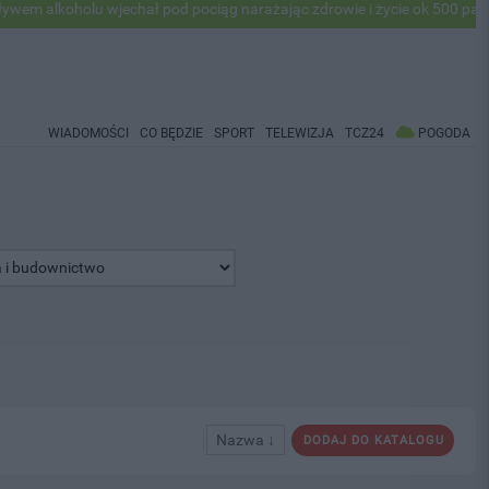
alkoholu wjechał pod pociąg narażając zdrowie i życie ok 500 pasażer
WIADOMOŚCI
CO BĘDZIE
SPORT
TELEWIZJA
TCZ24
POGODA
Nazwa ↓
DODAJ DO KATALOGU