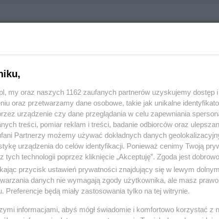
 Sikorskiego 36, 83-110 Tczew
024
niku,
z.pl, my oraz naszych 1162 zaufanych partnerów uzyskujemy dostęp
:
Produkcja i budownictwo
niu oraz przetwarzamy dane osobowe, takie jak unikalne identyfikat
przez urządzenie czy dane przeglądania w celu zapewniania sperson
ych treści, pomiar reklam i treści, badanie odbiorców oraz ulepszan
 1128, wyświetleń: 1503
fani Partnerzy możemy używać dokładnych danych geolokalizacyjn
tykę urządzenia do celów identyfikacji. Ponieważ cenimy Twoją pry
z tych technologii poprzez kliknięcie „Akceptuję”. Zgoda jest dobro
ŻONA LOKALIZACJA NA MAPIE
ikając przycisk ustawień prywatności znajdujący się w lewym dolny
etwarzania danych nie wymagają zgody użytkownika, ale masz prawo 
. Preferencje będą miały zastosowania tylko na tej witrynie.
szymi informacjami, abyś mógł świadomie i komfortowo korzystać z