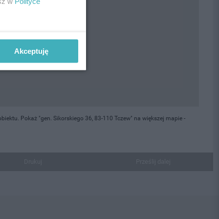
esz w
Polityce
Akceptuję
iektu. Pokaż "gen. Sikorskiego 36, 83-110 Tczew" na większej mapie -
Drukuj
Prześlij dalej