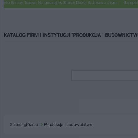
 Gminy Tczew. Na początek Shaun Baker & Jessica Jean
Samochody G
KATALOG FIRM I INSTYTUCJI "PRODUKCJA I BUDOWNICTW
Strona główna
Produkcja i budownictwo