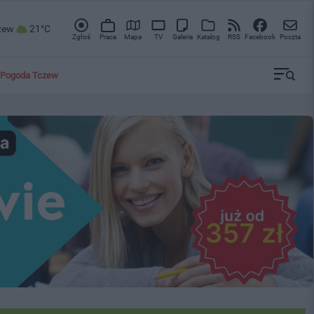
zew
21°C
Zgłoś
Praca
Mapa
TV
Galeria
Katalog
RSS
Facebook
Poczta
Pogoda Tczew