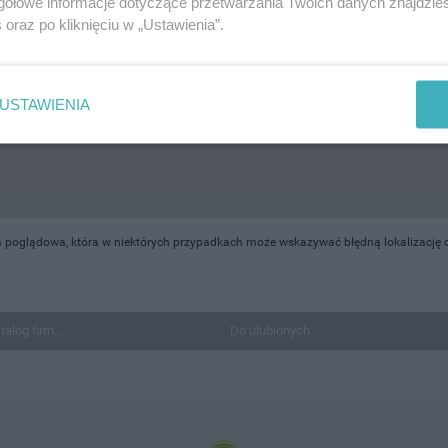
gółowe informacje dotyczące przetwarzania Twoich danych znajdzi
s
oraz po kliknięciu w „Ustawienia”.
USTAWIENIA
 poglądowa, która w niektórych przypadkach może wskazywać błędną lokalizację ob
talog firm...
Do ulubionych