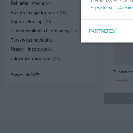
internetowych. Szcze
Reklama i media
(51)
Prywatności
i
Cookie
Rozrywka i gastronomia
(70)
Sport i rekreacja
(23)
Telekomunikacja i komputery
PARTNERZY
(60)
Turystyka i noclegi
(20)
Urzędy i Instytucje
(89)
Zdrowie i medycyna
(175)
To jest mapa
Wszystkich: 2377
kliknij tutaj
Ka