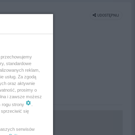
UDOSTĘPNIJ
 i przechowujemy
ory, standardowe
alizowanych reklam,
ie usług. Za zgodą
ych oraz aktywnie
watność, prosimy o
wolna i zawsze możesz
m rogu strony
.
sprzeciwić się
 naszych serwisów