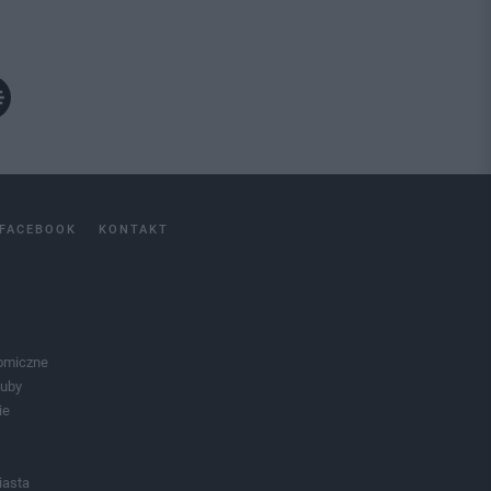
FACEBOOK
KONTAKT
omiczne
luby
ie
iasta