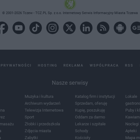
© 2001-2026 Tczew - TCZ.PL Sp. z o.o. Internetowy Serwis Informacyjny Miasta Tczewa
 PRYWATNOŚCI
HOSTING
REKLAMA
WSPÓŁPRACA
RSS
Nasze serwisy
Muzyka i kultura
Katalog firm i instytucji
Lokale
Archiwum wydarzeń
Sprzedam, oferuję
gastron
jna
Telewizja Internetowa
Kupię, poszukuję
Puby i k
rez
Sport
Oddam za darmo
Kawiarn
i masażu
Żłobki i przedszkola
Lekarze i szpitale
Noclegi
a
Zdjęcia miasta
Schody
Apteki
a
Zabytki
Kościoły
Mapa m