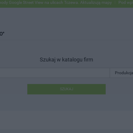
oogle Street View na ulicach Tczewa. Aktualizują mapy
Pod wpływem 
O"
Szukaj w katalogu firm
SZUKAJ