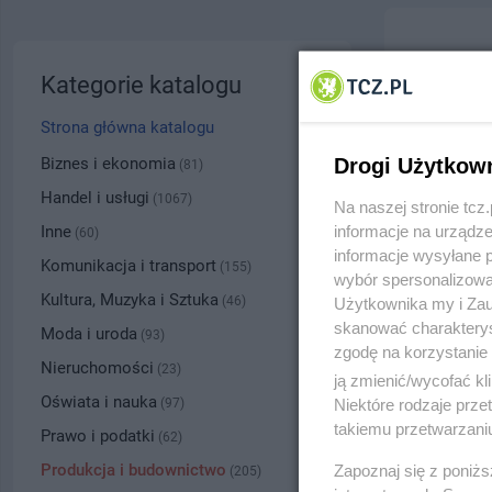
Budpol
Kategorie katalogu
ul. gen.
Strona główna katalogu
5338
Biznes i ekonomia
Drogi Użytkow
(81)
Handel i usługi
(1067)
Na naszej stronie tc
Kategoria
Inne
informacje na urządze
(60)
informacje wysyłane 
Komunikacja i transport
(155)
wybór spersonalizowan
Numer wpisu
Kultura, Muzyka i Sztuka
(46)
Użytkownika my i Zau
skanować charakterys
Moda i uroda
(93)
zgodę na korzystanie 
PRZYBLI
Nieruchomości
(23)
ją zmienić/wycofać kl
Oświata i nauka
(97)
Niektóre rodzaje prz
takiemu przetwarzaniu
Prawo i podatki
(62)
Produkcja i budownictwo
Zapoznaj się z poniż
(205)