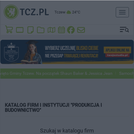
Tczew
24°C
Toggl
naviga
ęto Gminy Tczew. Na początek Shaun Baker & Jessica Jean
Samochod
KATALOG FIRM I INSTYTUCJI "PRODUKCJA I
BUDOWNICTWO"
Szukaj w katalogu firm