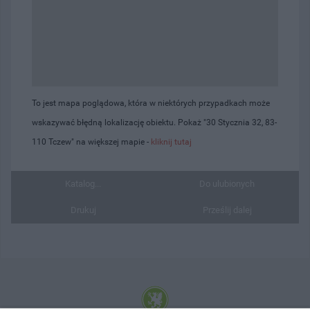
To jest mapa poglądowa, która w niektórych przypadkach może
wskazywać błędną lokalizację obiektu. Pokaż "30 Stycznia 32, 83-
110 Tczew" na większej mapie -
kliknij tutaj
Katalog...
Do ulubionych
Drukuj
Prześlij dalej