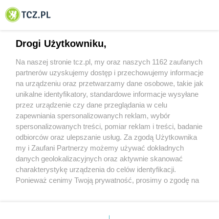
© 2001-2026 Tczew - TCZ.PL Sp. z o.o. Internetowy Serwis Informacyjny Miasta
Tczewa
Drogi Użytkowniku,
Na naszej stronie tcz.pl, my oraz naszych 1162 zaufanych
partnerów uzyskujemy dostęp i przechowujemy informacje
na urządzeniu oraz przetwarzamy dane osobowe, takie jak
unikalne identyfikatory, standardowe informacje wysyłane
przez urządzenie czy dane przeglądania w celu
zapewniania spersonalizowanych reklam, wybór
O FIRMIE
POLITYKA PRYWATNOŚCI
HOSTING
spersonalizowanych treści, pomiar reklam i treści, badanie
REKLAMA
WSPÓŁPRACA
RSS
FACEBOOK
KONTAKT
odbiorców oraz ulepszanie usług. Za zgodą Użytkownika
my i Zaufani Partnerzy możemy używać dokładnych
Nasze serwisy
danych geolokalizacyjnych oraz aktywnie skanować
charakterystykę urządzenia do celów identyfikacji.
Aktualności
Muzyka i kultura
Ponieważ cenimy Twoją prywatność, prosimy o zgodę na
Tcz24
Archiwum wydarzeń
korzystanie z tych technologii poprzez kliknięcie
Kronika Policyjna
Telewizja Internetowa
„Akceptuję”. Zgoda jest dobrowolna i zawsze możesz ją
Kalendarz imprez
Sport
zmienić/wycofać klikając przycisk ustawień prywatności
Salony urody i masażu
Żłobki i przedszkola