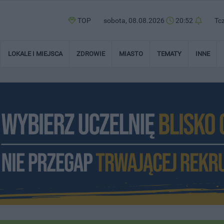
TOP
sobota, 08.08.2026
20:52
Tc
LOKALE I MIEJSCA
ZDROWIE
MIASTO
TEMATY
INNE