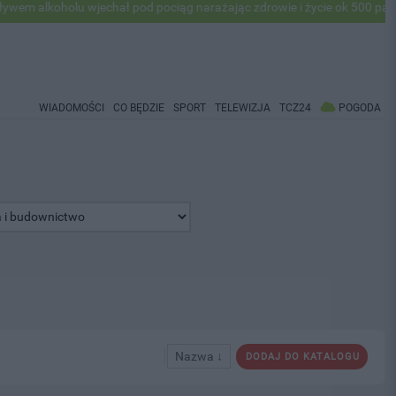
alkoholu wjechał pod pociąg narażając zdrowie i życie ok 500 pasażer
WIADOMOŚCI
CO BĘDZIE
SPORT
TELEWIZJA
TCZ24
POGODA
Nazwa ↓
DODAJ DO KATALOGU