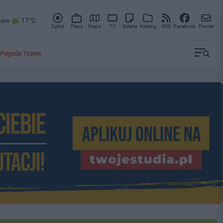
zew
17°C
Zgłoś
Praca
Mapa
TV
Galeria
Katalog
RSS
Facebook
Poczta
Pogoda Tczew