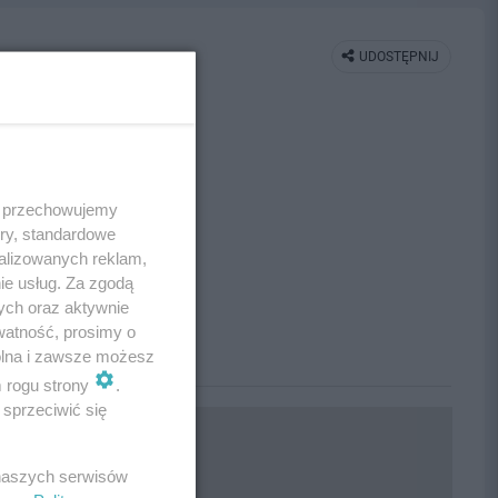
UDOSTĘPNIJ
 i przechowujemy
ory, standardowe
alizowanych reklam,
ie usług. Za zgodą
ych oraz aktywnie
watność, prosimy o
wolna i zawsze możesz
m rogu strony
.
sprzeciwić się
 naszych serwisów