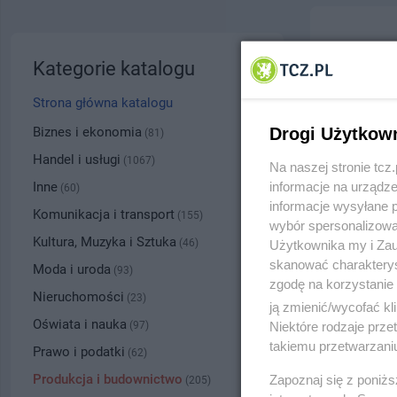
TROPS
Kategorie katalogu
ul. 30 S
Strona główna katalogu
5302
Biznes i ekonomia
Drogi Użytkow
(81)
Handel i usługi
(1067)
Na naszej stronie tc
Kategoria
Inne
informacje na urządze
(60)
informacje wysyłane 
Komunikacja i transport
(155)
wybór spersonalizowan
Numer wpisu
Kultura, Muzyka i Sztuka
(46)
Użytkownika my i Zau
skanować charakterys
Moda i uroda
(93)
zgodę na korzystanie 
PRZYBLI
Nieruchomości
(23)
ją zmienić/wycofać kl
Oświata i nauka
(97)
Niektóre rodzaje prz
takiemu przetwarzaniu
Prawo i podatki
(62)
Produkcja i budownictwo
Zapoznaj się z poniż
(205)