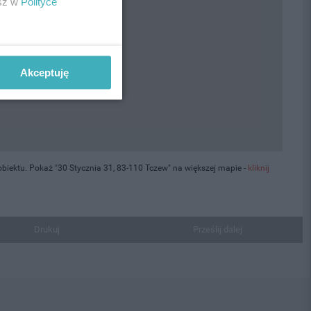
esz w
Polityce
Akceptuję
iektu. Pokaż "30 Stycznia 31, 83-110 Tczew" na większej mapie -
kliknij
Drukuj
Prześlij dalej