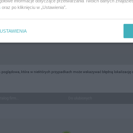
gółowe informacje dotyczące przetwarzania Twoich danych znajdzi
s
oraz po kliknięciu w „Ustawienia”.
USTAWIENIA
 poglądowa, która w niektórych przypadkach może wskazywać błędną lokalizację ob
talog firm...
Do ulubionych