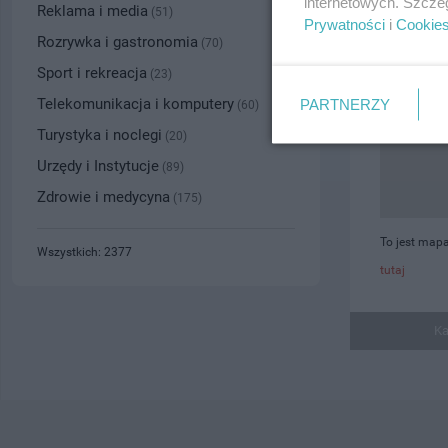
internetowych. Szcze
Reklama i media
(51)
Prywatności
i
Cookie
Rozrywka i gastronomia
(70)
Sport i rekreacja
(23)
Telekomunikacja i komputery
PARTNERZY
(60)
Turystyka i noclegi
(20)
Urzędy i Instytucje
(89)
Zdrowie i medycyna
(175)
To jest mapa
Wszystkich: 2377
tutaj
Ka