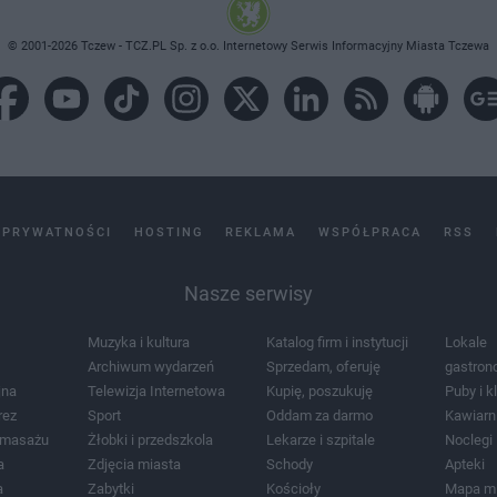
© 2001-2026 Tczew - TCZ.PL Sp. z o.o. Internetowy Serwis Informacyjny Miasta Tczewa
 PRYWATNOŚCI
HOSTING
REKLAMA
WSPÓŁPRACA
RSS
Nasze serwisy
Muzyka i kultura
Katalog firm i instytucji
Lokale
Archiwum wydarzeń
Sprzedam, oferuję
gastron
jna
Telewizja Internetowa
Kupię, poszukuję
Puby i k
rez
Sport
Oddam za darmo
Kawiarn
i masażu
Żłobki i przedszkola
Lekarze i szpitale
Noclegi
a
Zdjęcia miasta
Schody
Apteki
a
Zabytki
Kościoły
Mapa m