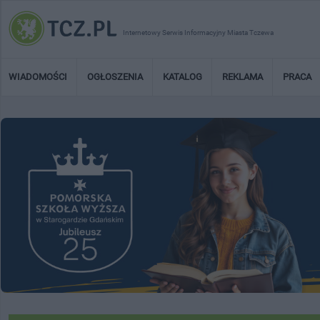
Internetowy Serwis Informacyjny Miasta Tczewa
WIADOMOŚCI
OGŁOSZENIA
KATALOG
REKLAMA
PRACA