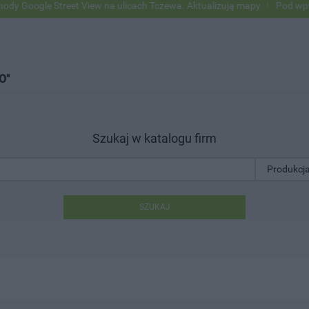
oogle Street View na ulicach Tczewa. Aktualizują mapy
Pod wpływem 
O"
Szukaj w katalogu firm
SZUKAJ