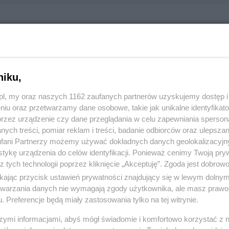
 SA
tycznia 31, 83-110 Tczew
570
niku,
z.pl, my oraz naszych 1162 zaufanych partnerów uzyskujemy dostęp
:
Produkcja i budownictwo
niu oraz przetwarzamy dane osobowe, takie jak unikalne identyfikat
przez urządzenie czy dane przeglądania w celu zapewniania sperson
ych treści, pomiar reklam i treści, badanie odbiorców oraz ulepszan
 1039, wyświetleń: 1498
fani Partnerzy możemy używać dokładnych danych geolokalizacyjn
tykę urządzenia do celów identyfikacji. Ponieważ cenimy Twoją pry
z tych technologii poprzez kliknięcie „Akceptuję”. Zgoda jest dobro
ŻONA LOKALIZACJA NA MAPIE
ikając przycisk ustawień prywatności znajdujący się w lewym dolny
etwarzania danych nie wymagają zgody użytkownika, ale masz prawo 
. Preferencje będą miały zastosowania tylko na tej witrynie.
szymi informacjami, abyś mógł świadomie i komfortowo korzystać z