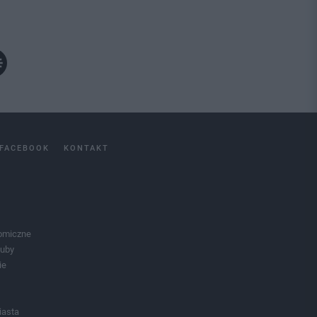
FACEBOOK
KONTAKT
omiczne
luby
ie
iasta