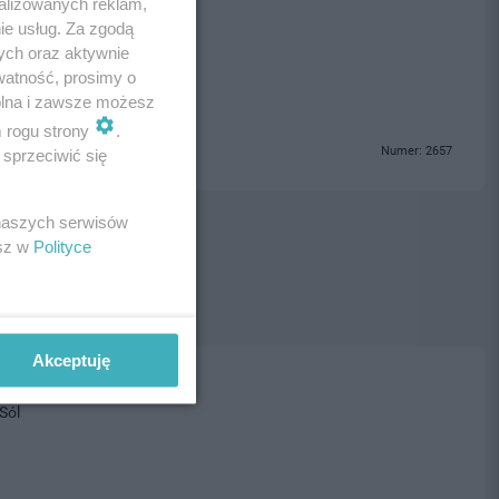
alizowanych reklam,
ie usług. Za zgodą
ja
ych oraz aktywnie
watność, prosimy o
wolna i zawsze możesz
m rogu strony
.
Numer: 2657
sprzeciwić się
 naszych serwisów
esz w
Polityce
Akceptuję
Sól