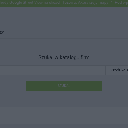
e Street View na ulicach Tczewa. Aktualizują mapy
Pod wpływem alko
O"
Szukaj w katalogu firm
SZUKAJ