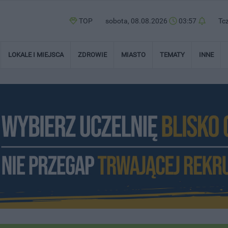
TOP
sobota, 08.08.2026
03:57
Tc
LOKALE I MIEJSCA
ZDROWIE
MIASTO
TEMATY
INNE