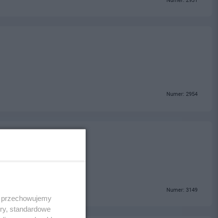
Numer: 2931
Numer: 2954
opakowań kartonowych
Numer: 3149
 i przechowujemy
ory, standardowe