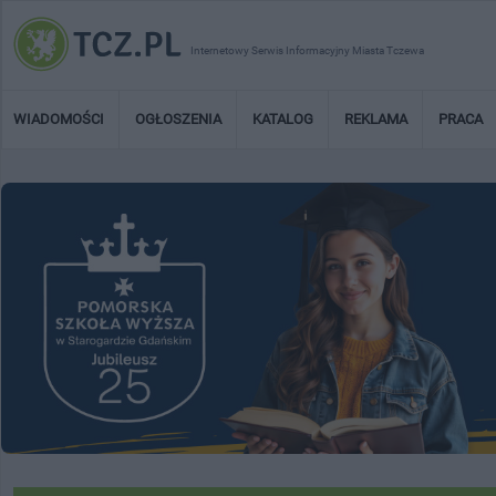
Internetowy Serwis Informacyjny Miasta Tczewa
WIADOMOŚCI
OGŁOSZENIA
KATALOG
REKLAMA
PRACA