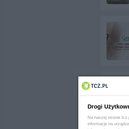
Drogi Użytkow
Na naszej stronie tc
informacje na urządze