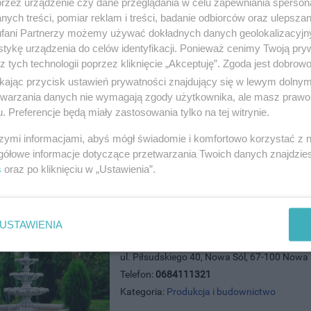
przez urządzenie czy dane przeglądania w celu zapewniania sperson
ych treści, pomiar reklam i treści, badanie odbiorców oraz ulepszan
FILTRONIX , klimtyzacja, wentylac
fani Partnerzy możemy używać dokładnych danych geolokalizacyjn
ul. Kazimierza Wielkiego b/n, 83-110 Tczew
tykę urządzenia do celów identyfikacji. Ponieważ cenimy Twoją pry
Telefon:
585302310508072360500395500
z tych technologii poprzez kliknięcie „Akceptuję”. Zgoda jest dobro
Kategoria:
Produkcja i budownictwo
ikając przycisk ustawień prywatności znajdujący się w lewym dolny
etwarzania danych nie wymagają zgody użytkownika, ale masz prawo 
. Preferencje będą miały zastosowania tylko na tej witrynie.
szymi informacjami, abyś mógł świadomie i komfortowo korzystać z
gółowe informacje dotyczące przetwarzania Twoich danych znajdzi
s
oraz po kliknięciu w „Ustawienia”.
USTAWIENIA
decoland.pl- sklep internetowy
ul. Piłsudskiego 40, Nowa Sól, 67-100 Nowa 
Telefon:
0684111321
Kategoria:
Produkcja i budownictwo