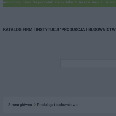
ny Tczew. Na początek Shaun Baker & Jessica Jean
Samochody Googl
KATALOG FIRM I INSTYTUCJI "PRODUKCJA I BUDOWNICTW
Strona główna
Produkcja i budownictwo