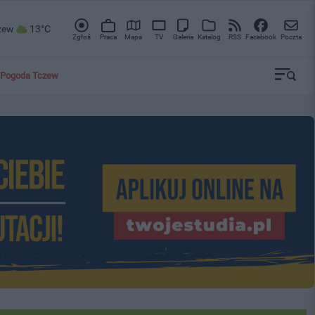
zew
13°C
Zgłoś
Praca
Mapa
TV
Galeria
Katalog
RSS
Facebook
Poczta
Pogoda Tczew