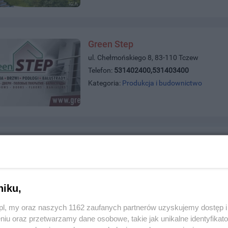
Green Step
ul. Chełmońskiego 8, 83-110 Tczew
Telefon:
531402400,531403400
Kategoria:
Produkcja i budownictwo
Gamar Sp. z o.o. S.K. Producent 
ul. ul. Świerkowa 13, 83-130 Pelplin
Telefon:
+48585361589
Kategoria:
Produkcja i budownictwo
niku,
z.pl, my oraz naszych 1162 zaufanych partnerów uzyskujemy dostęp
niu oraz przetwarzamy dane osobowe, takie jak unikalne identyfikat