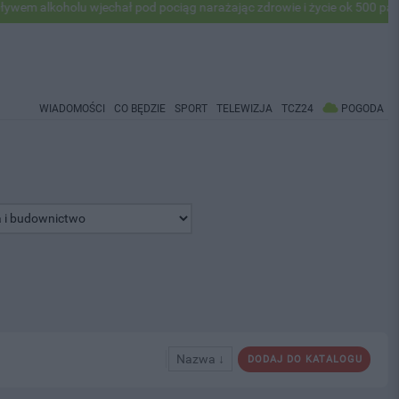
holu wjechał pod pociąg narażając zdrowie i życie ok 500 pasażerów! 
WIADOMOŚCI
CO BĘDZIE
SPORT
TELEWIZJA
TCZ24
POGODA
Nazwa ↓
DODAJ DO KATALOGU