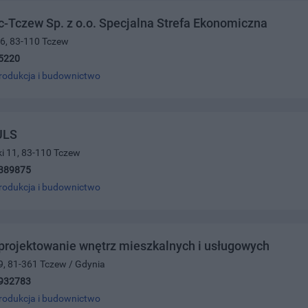
-Tczew Sp. z o.o. Specjalna Strefa Ekonomiczna
16, 83-110 Tczew
5220
rodukcja i budownictwo
ULS
ki 11, 83-110 Tczew
389875
rodukcja i budownictwo
 projektowanie wnętrz mieszkalnych i usługowych
9, 81-361 Tczew / Gdynia
932783
rodukcja i budownictwo