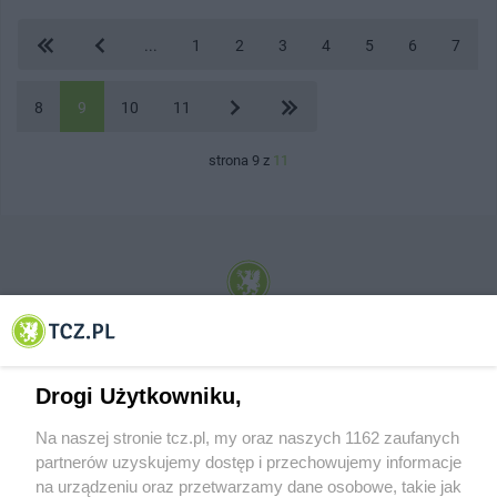
...
1
2
3
4
5
6
7
8
9
10
11
strona 9 z
11
© 2001-2026 Tczew - TCZ.PL Sp. z o.o. Internetowy Serwis Informacyjny Miasta
Tczewa
Drogi Użytkowniku,
Na naszej stronie tcz.pl, my oraz naszych 1162 zaufanych
partnerów uzyskujemy dostęp i przechowujemy informacje
na urządzeniu oraz przetwarzamy dane osobowe, takie jak