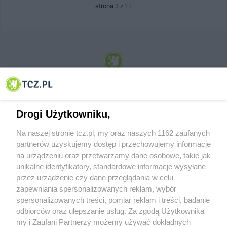
strona 3 z
11
© 2001-2026 Tczew - TCZ.PL Sp. z o.o. Internetowy Serwis Informacyjny Miasta
Tczewa
Drogi Użytkowniku,
Na naszej stronie tcz.pl, my oraz naszych 1162 zaufanych
partnerów uzyskujemy dostęp i przechowujemy informacje
na urządzeniu oraz przetwarzamy dane osobowe, takie jak
unikalne identyfikatory, standardowe informacje wysyłane
przez urządzenie czy dane przeglądania w celu
zapewniania spersonalizowanych reklam, wybór
O FIRMIE
POLITYKA PRYWATNOŚCI
HOSTING
spersonalizowanych treści, pomiar reklam i treści, badanie
REKLAMA
WSPÓŁPRACA
RSS
FACEBOOK
KONTAKT
odbiorców oraz ulepszanie usług. Za zgodą Użytkownika
my i Zaufani Partnerzy możemy używać dokładnych