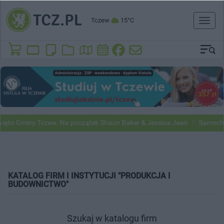
Tczew
15°C
Toggl
naviga
to Gminy Tczew. Na początek Shaun Baker & Jessica Jean
Samochody
KATALOG FIRM I INSTYTUCJI "PRODUKCJA I
BUDOWNICTWO"
Szukaj w katalogu firm