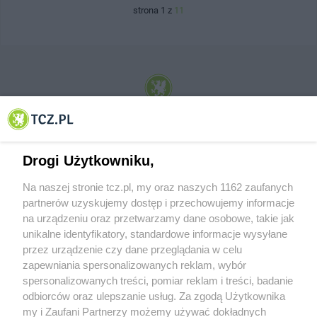
strona 1 z
11
© 2001-2026 Tczew - TCZ.PL Sp. z o.o. Internetowy Serwis Informacyjny Miasta
Tczewa
Drogi Użytkowniku,
Na naszej stronie tcz.pl, my oraz naszych 1162 zaufanych
partnerów uzyskujemy dostęp i przechowujemy informacje
na urządzeniu oraz przetwarzamy dane osobowe, takie jak
unikalne identyfikatory, standardowe informacje wysyłane
przez urządzenie czy dane przeglądania w celu
zapewniania spersonalizowanych reklam, wybór
O FIRMIE
POLITYKA PRYWATNOŚCI
HOSTING
spersonalizowanych treści, pomiar reklam i treści, badanie
REKLAMA
WSPÓŁPRACA
RSS
FACEBOOK
KONTAKT
odbiorców oraz ulepszanie usług. Za zgodą Użytkownika
my i Zaufani Partnerzy możemy używać dokładnych