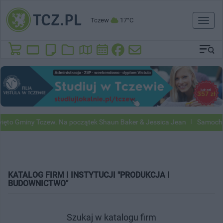
Tczew
17°C
Toggl
naviga
miny Tczew. Na początek Shaun Baker & Jessica Jean
Samochody Goog
KATALOG FIRM I INSTYTUCJI "PRODUKCJA I
BUDOWNICTWO"
Szukaj w katalogu firm