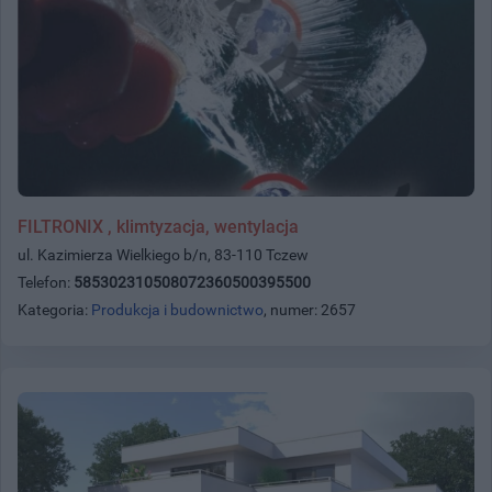
FILTRONIX , klimtyzacja, wentylacja
ul. Kazimierza Wielkiego b/n, 83-110 Tczew
Telefon:
585302310508072360500395500
Kategoria:
Produkcja i budownictwo
, numer: 2657