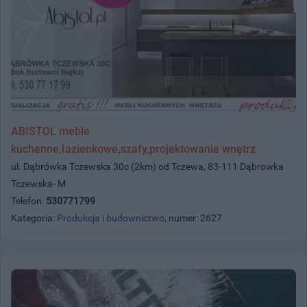
ABISTOL meble
kuchenne,łazienkowe,szafy,projektowanie wnętrz
ul. Dąbrówka Tczewska 30c (2km) od Tczewa, 83-111 Dąbrowka
Tczewska- M
Telefon:
530771799
Kategoria:
Produkcja i budownictwo
, numer: 2627