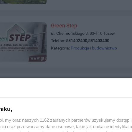
Green Step
ul. Chełmońskiego 8, 83-110 Tczew
Telefon:
531402400,531403400
Kategoria:
Produkcja i budownictwo
Gamar Sp. z o.o. S.K. Producent 
ul. ul. Świerkowa 13, 83-130 Pelplin
Telefon:
+48585361589
Kategoria:
Produkcja i budownictwo
niku,
z.pl, my oraz naszych 1162 zaufanych partnerów uzyskujemy dostęp
niu oraz przetwarzamy dane osobowe, takie jak unikalne identyfikat