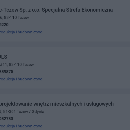
-Tczew Sp. z o.o. Specjalna Strefa Ekonomiczna
16, 83-110 Tczew
5220
rodukcja i budownictwo
ULS
ki 11, 83-110 Tczew
389875
rodukcja i budownictwo
 projektowanie wnętrz mieszkalnych i usługowych
9, 81-361 Tczew / Gdynia
932783
rodukcja i budownictwo