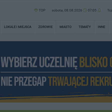
TOP
sobota, 08.08.2026
07:05
Tc
LOKALE I MIEJSCA
ZDROWIE
MIASTO
TEMATY
INNE