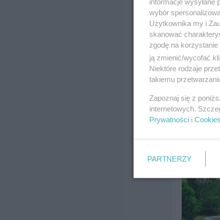
informacje wysyłane 
wybór spersonalizowan
Użytkownika my i Zau
skanować charakterys
zgodę na korzystanie 
ją zmienić/wycofać kl
Niektóre rodzaje prz
takiemu przetwarzaniu
Zapoznaj się z poniż
internetowych. Szcze
Prywatności
i
Cookie
PARTNERZY