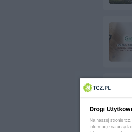
Drogi Użytkow
Na naszej stronie tc
informacje na urządze