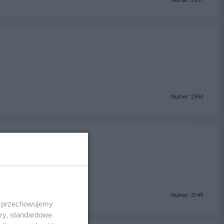
Numer: 2931
Numer: 2954
opakowań kartonowych
Numer: 3149
 i przechowujemy
ory, standardowe