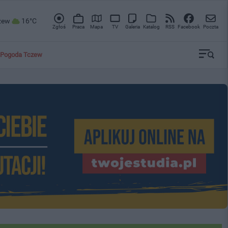
zew
16°C
Zgłoś
Praca
Mapa
TV
Galeria
Katalog
RSS
Facebook
Poczta
Pogoda Tczew