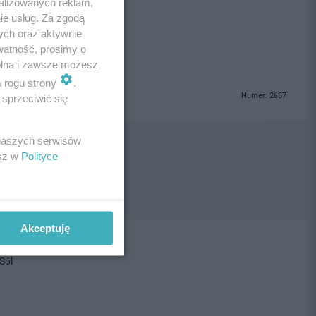
alizowanych reklam,
ie usług. Za zgodą
ja
ych oraz aktywnie
watność, prosimy o
wolna i zawsze możesz
m rogu strony
.
Numer: 2657
sprzeciwić się
 naszych serwisów
esz w
Polityce
Akceptuję
Sól