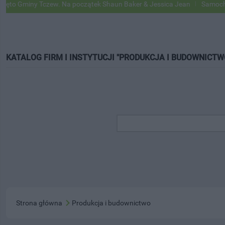
miny Tczew. Na początek Shaun Baker & Jessica Jean
Samochody Goog
KATALOG FIRM I INSTYTUCJI "PRODUKCJA I BUDOWNICTW
Strona główna
Produkcja i budownictwo