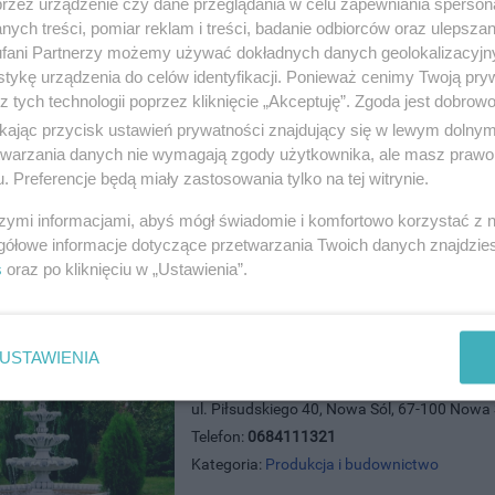
przez urządzenie czy dane przeglądania w celu zapewniania sperson
ych treści, pomiar reklam i treści, badanie odbiorców oraz ulepszan
FILTRONIX , klimtyzacja, wentylac
fani Partnerzy możemy używać dokładnych danych geolokalizacyjn
ul. Kazimierza Wielkiego b/n, 83-110 Tczew
tykę urządzenia do celów identyfikacji. Ponieważ cenimy Twoją pry
Telefon:
585302310508072360500395500
z tych technologii poprzez kliknięcie „Akceptuję”. Zgoda jest dobro
Kategoria:
Produkcja i budownictwo
ikając przycisk ustawień prywatności znajdujący się w lewym dolny
etwarzania danych nie wymagają zgody użytkownika, ale masz prawo 
. Preferencje będą miały zastosowania tylko na tej witrynie.
szymi informacjami, abyś mógł świadomie i komfortowo korzystać z
gółowe informacje dotyczące przetwarzania Twoich danych znajdzi
s
oraz po kliknięciu w „Ustawienia”.
USTAWIENIA
decoland.pl- sklep internetowy
ul. Piłsudskiego 40, Nowa Sól, 67-100 Nowa 
Telefon:
0684111321
Kategoria:
Produkcja i budownictwo