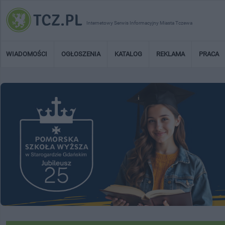
Internetowy Serwis Informacyjny Miasta Tczewa
WIADOMOŚCI
OGŁOSZENIA
KATALOG
REKLAMA
PRACA