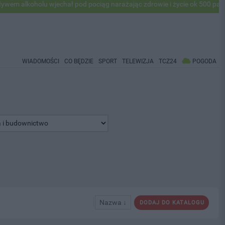
oholu wjechał pod pociąg narażając zdrowie i życie ok 500 pasażerów!
WIADOMOŚCI
CO BĘDZIE
SPORT
TELEWIZJA
TCZ24
POGODA
Nazwa ↓
DODAJ DO KATALOGU