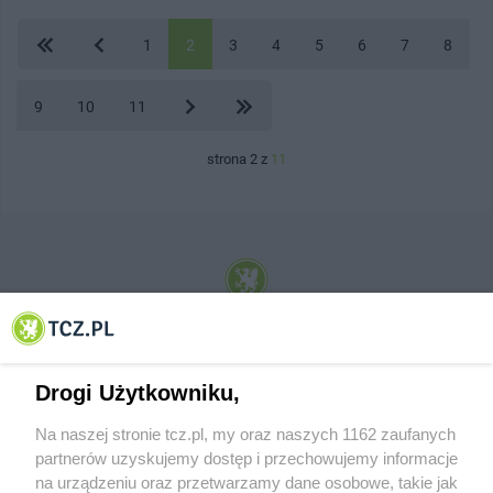
1
2
3
4
5
6
7
8
9
10
11
strona 2 z
11
© 2001-2026 Tczew - TCZ.PL Sp. z o.o. Internetowy Serwis Informacyjny Miasta
Tczewa
Drogi Użytkowniku,
Na naszej stronie tcz.pl, my oraz naszych 1162 zaufanych
partnerów uzyskujemy dostęp i przechowujemy informacje
na urządzeniu oraz przetwarzamy dane osobowe, takie jak