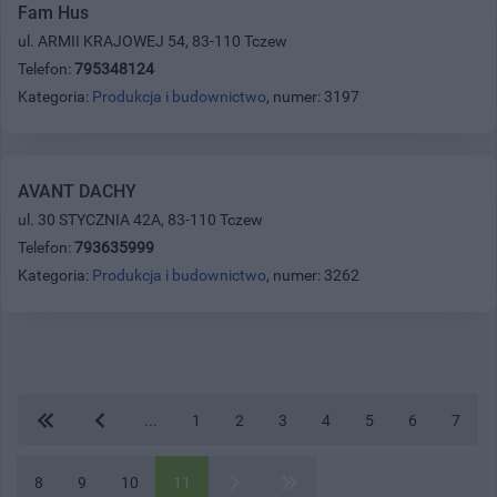
Fam Hus
ul. ARMII KRAJOWEJ 54, 83-110 Tczew
Telefon:
795348124
Kategoria:
Produkcja i budownictwo
, numer: 3197
AVANT DACHY
ul. 30 STYCZNIA 42A, 83-110 Tczew
Telefon:
793635999
Kategoria:
Produkcja i budownictwo
, numer: 3262
...
1
2
3
4
5
6
7
8
9
10
11