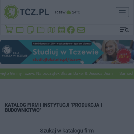
Tczew
24°C
Toggl
naviga
ęto Gminy Tczew. Na początek Shaun Baker & Jessica Jean
Samochod
KATALOG FIRM I INSTYTUCJI "PRODUKCJA I
BUDOWNICTWO"
Szukaj w katalogu firm