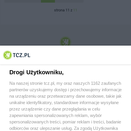
strona 11 z
11
© 2001-2026 Tczew - TCZ.PL Sp. z o.o. Internetowy Serwis Informacyjny Miasta
Tczewa
Drogi Użytkowniku,
Na naszej stronie tcz.pl, my oraz naszych 1162 zaufanych
partnerów uzyskujemy dostęp i przechowujemy informacje
na urządzeniu oraz przetwarzamy dane osobowe, takie jak
unikalne identyfikatory, standardowe informacje wysyłane
przez urządzenie czy dane przeglądania w celu
zapewniania spersonalizowanych reklam, wybór
O FIRMIE
POLITYKA PRYWATNOŚCI
HOSTING
spersonalizowanych treści, pomiar reklam i treści, badanie
REKLAMA
WSPÓŁPRACA
RSS
FACEBOOK
KONTAKT
odbiorców oraz ulepszanie usług. Za zgodą Użytkownika