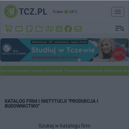
Tczew
24°C
Toggl
naviga
w pozostaje w swoich granicach. Rozporządzenie Rady Ministrów opub
KATALOG FIRM I INSTYTUCJI "PRODUKCJA I
BUDOWNICTWO"
Szukaj w katalogu firm