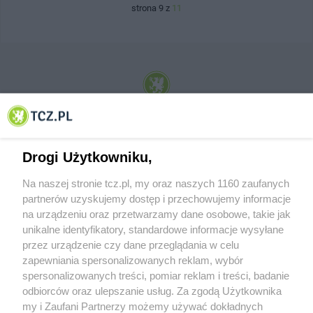
strona 9 z
11
© 2001-2026 Tczew - TCZ.PL Sp. z o.o. Internetowy Serwis Informacyjny Miasta
Tczewa
Drogi Użytkowniku,
Na naszej stronie tcz.pl, my oraz naszych 1160 zaufanych
partnerów uzyskujemy dostęp i przechowujemy informacje
na urządzeniu oraz przetwarzamy dane osobowe, takie jak
unikalne identyfikatory, standardowe informacje wysyłane
przez urządzenie czy dane przeglądania w celu
zapewniania spersonalizowanych reklam, wybór
O FIRMIE
POLITYKA PRYWATNOŚCI
HOSTING
spersonalizowanych treści, pomiar reklam i treści, badanie
REKLAMA
WSPÓŁPRACA
RSS
FACEBOOK
KONTAKT
odbiorców oraz ulepszanie usług. Za zgodą Użytkownika
my i Zaufani Partnerzy możemy używać dokładnych