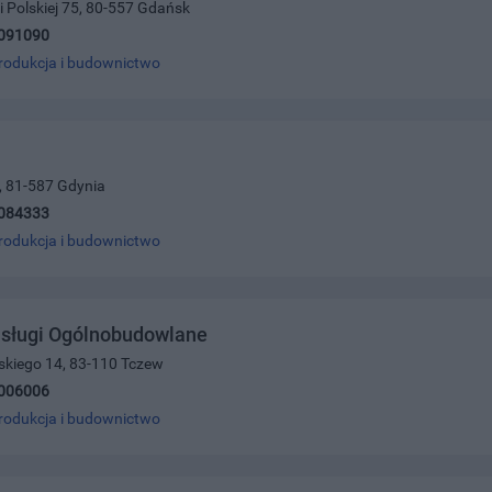
i Polskiej 75, 80-557 Gdańsk
091090
rodukcja i budownictwo
, 81-587 Gdynia
084333
rodukcja i budownictwo
Usługi Ogólnobudowlane
skiego 14, 83-110 Tczew
006006
rodukcja i budownictwo