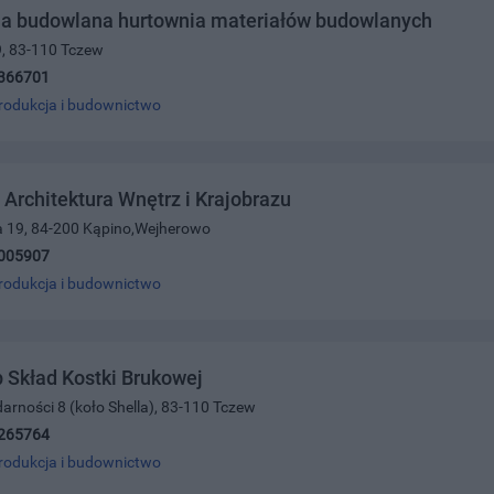
ma budowlana hurtownia materiałów budowlanych
19, 83-110 Tczew
366701
rodukcja i budownictwo
 Architektura Wnętrz i Krajobrazu
a 19, 84-200 Kąpino,Wejherowo
005907
rodukcja i budownictwo
p Skład Kostki Brukowej
idarności 8 (koło Shella), 83-110 Tczew
265764
rodukcja i budownictwo