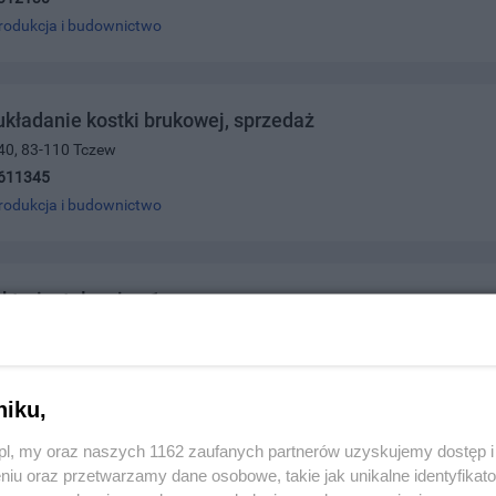
rodukcja i budownictwo
układanie kostki brukowej, sprzedaż
40, 83-110 Tczew
611345
rodukcja i budownictwo
ektroinstalacyjne 1
 83-110 Tczew
519521m.adam67@orange.pl
rodukcja i budownictwo
niku,
z.pl, my oraz naszych 1162 zaufanych partnerów uzyskujemy dostęp
niu oraz przetwarzamy dane osobowe, takie jak unikalne identyfikat
ad Usługowo-Handlowy Dariusz Szafrański