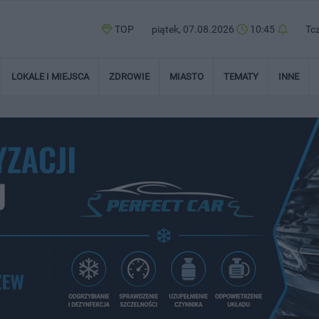
TOP
piątek, 07.08.2026
10:45
Tc
LOKALE I MIEJSCA
ZDROWIE
MIASTO
TEMATY
INNE