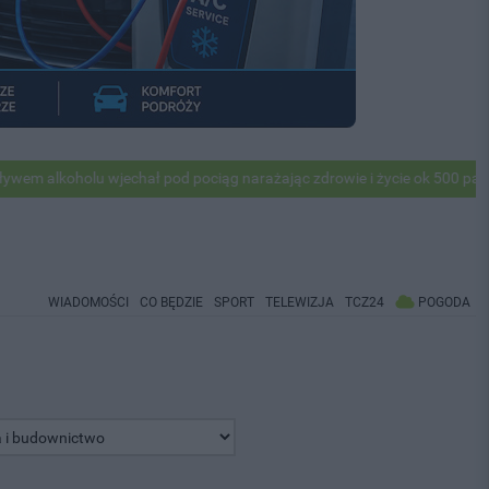
holu wjechał pod pociąg narażając zdrowie i życie ok 500 pasażerów! 
WIADOMOŚCI
CO BĘDZIE
SPORT
TELEWIZJA
TCZ24
POGODA