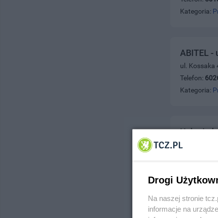
Kategoria:
P
ABITEL - 
ul. Kossaka 
Telefon:
602
Kategoria:
P
Usługi el
ul. Czarlin,
Telefon:
600
Kategoria:
P
Drogi Użytkow
Na naszej stronie tc
informacje na urządze
D.S. Zakł