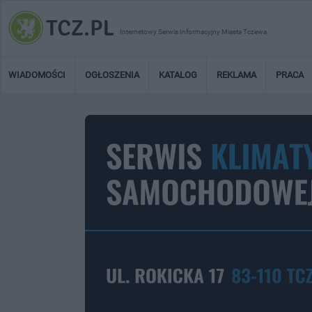
Internetowy Serwis Informacyjny Miasta Tczewa
WIADOMOŚCI
OGŁOSZENIA
KATALOG
REKLAMA
PRACA