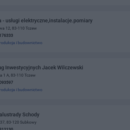
a - usługi elektryczne,instalacje.pomiary
owa 12, 83-110 Tczew
176333
rodukcja i budownictwo
ug Inwestycyjnych Jacek Wilczewski
a 1 A, 83-110 Tczew
093597
rodukcja i budownictwo
alustrady Schody
na37, 83-120 Subkowy
312130