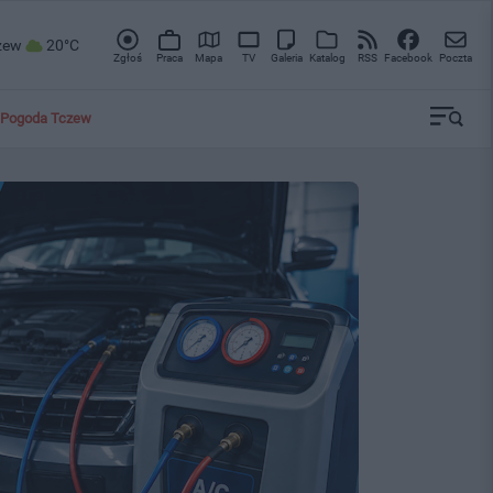
zew
20°C
Zgłoś
Praca
Mapa
TV
Galeria
Katalog
RSS
Facebook
Poczta
Pogoda Tczew