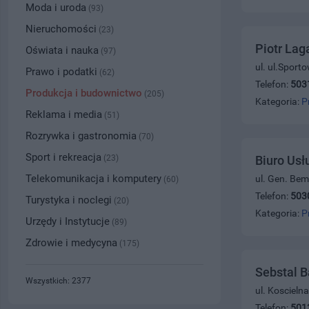
Moda i uroda
(93)
Nieruchomości
(23)
Piotr Lag
Oświata i nauka
(97)
ul. ul.Sport
Prawo i podatki
(62)
Telefon:
503
Produkcja i budownictwo
(205)
Kategoria:
P
Reklama i media
(51)
Rozrywka i gastronomia
(70)
Sport i rekreacja
(23)
Biuro Usł
Telekomunikacja i komputery
ul. Gen. Bem
(60)
Telefon:
503
Turystyka i noclegi
(20)
Kategoria:
P
Urzędy i Instytucje
(89)
Zdrowie i medycyna
(175)
Sebstal B
Wszystkich: 2377
ul. Kosciel
Telefon:
501