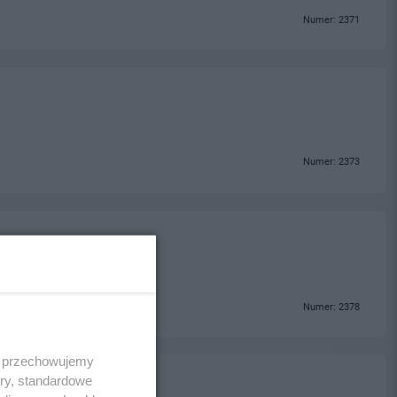
Numer: 2371
Numer: 2373
Numer: 2378
 i przechowujemy
ory, standardowe