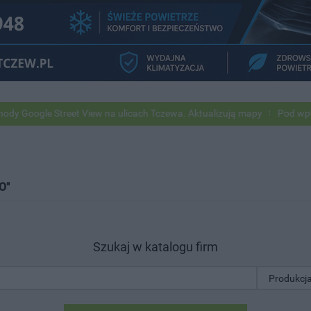
e Street View na ulicach Tczewa. Aktualizują mapy
Pod wpływem alko
O"
Szukaj w katalogu firm