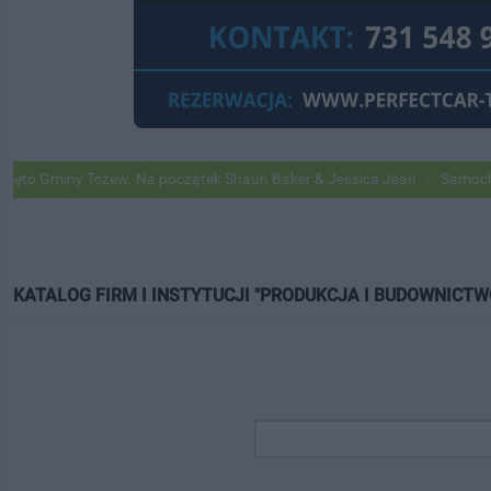
ny Tczew. Na początek Shaun Baker & Jessica Jean
Samochody Googl
KATALOG FIRM I INSTYTUCJI "PRODUKCJA I BUDOWNICTW