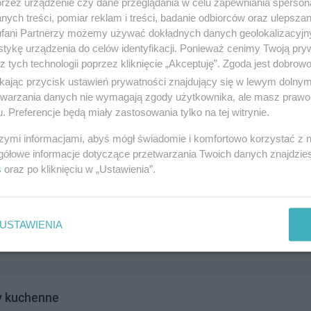
przez urządzenie czy dane przeglądania w celu zapewniania sperson
łowa 13, 83-110 Tczew
ych treści, pomiar reklam i treści, badanie odbiorców oraz ulepszan
312310
fani Partnerzy możemy używać dokładnych danych geolokalizacyjn
rodukcja i budownictwo
tykę urządzenia do celów identyfikacji. Ponieważ cenimy Twoją pry
z tych technologii poprzez kliknięcie „Akceptuję”. Zgoda jest dobro
ikając przycisk ustawień prywatności znajdujący się w lewym dolny
etwarzania danych nie wymagają zgody użytkownika, ale masz prawo 
. Preferencje będą miały zastosowania tylko na tej witrynie.
szymi informacjami, abyś mógł świadomie i komfortowo korzystać z
gółowe informacje dotyczące przetwarzania Twoich danych znajdzi
s
oraz po kliknięciu w „Ustawienia”.
MAL.s.c.
zka 54, 82-200 Malbork
078844
USTAWIENIA
rodukcja i budownictwo
y kuchenne