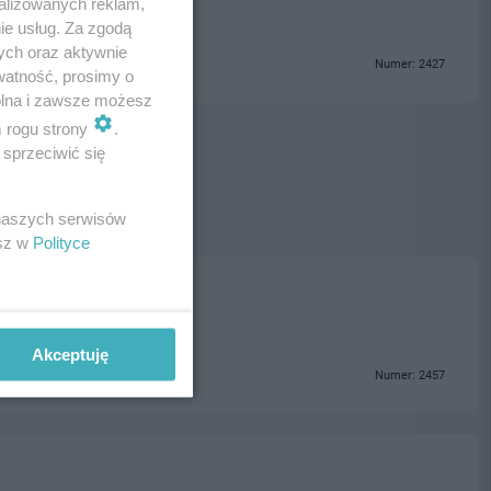
alizowanych reklam,
ie usług. Za zgodą
ych oraz aktywnie
Numer: 2427
watność, prosimy o
wolna i zawsze możesz
m rogu strony
.
sprzeciwić się
 naszych serwisów
esz w
Polityce
Akceptuję
Numer: 2457