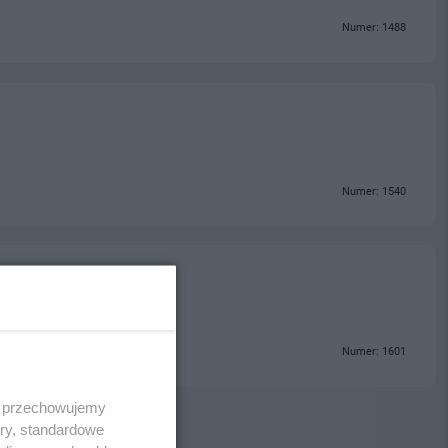
Numer: 1488
Numer: 1540
Numer: 1601
 i przechowujemy
ory, standardowe