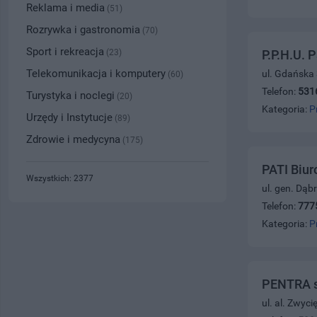
Reklama i media
(51)
Rozrywka i gastronomia
(70)
Sport i rekreacja
(23)
P.P.H.U. 
Telekomunikacja i komputery
ul. Gdańska
(60)
Telefon:
531
Turystyka i noclegi
(20)
Kategoria:
P
Urzędy i Instytucje
(89)
Zdrowie i medycyna
(175)
PATI Biur
Wszystkich: 2377
ul. gen. Dąb
Telefon:
777
Kategoria:
P
PENTRA s.
ul. al. Zwyc