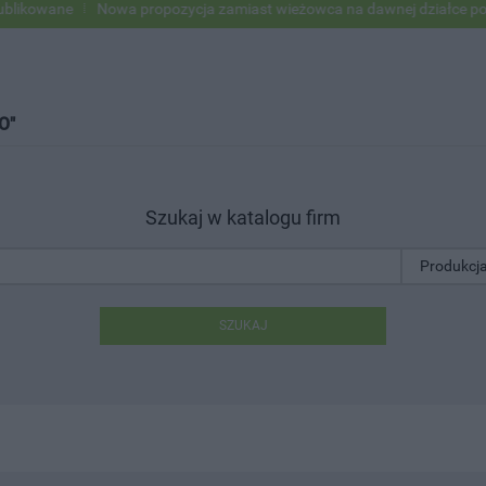
ane
Nowa propozycja zamiast wieżowca na dawnej działce po USC
O"
Szukaj w katalogu firm
SZUKAJ