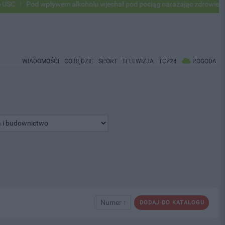
Pod wpływem alkoholu wjechał pod pociąg narażając zdrowie i życie o
WIADOMOŚCI
CO BĘDZIE
SPORT
TELEWIZJA
TCZ24
POGODA
Numer ↑
DODAJ DO KATALOGU