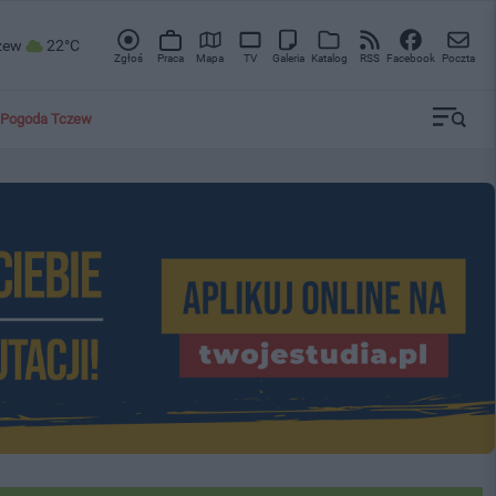
zew
22°C
Zgłoś
Praca
Mapa
TV
Galeria
Katalog
RSS
Facebook
Poczta
Pogoda Tczew