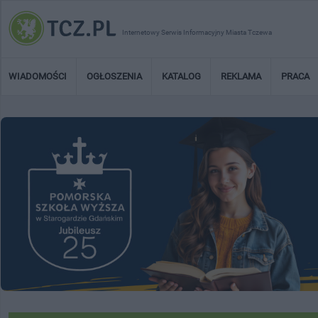
Internetowy Serwis Informacyjny Miasta Tczewa
WIADOMOŚCI
OGŁOSZENIA
KATALOG
REKLAMA
PRACA