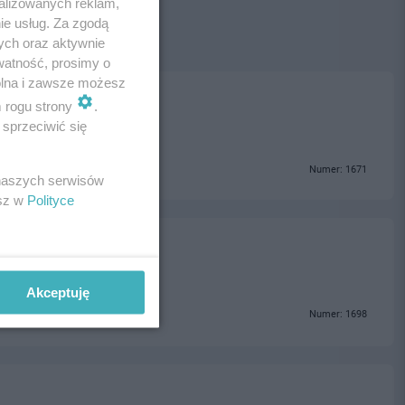
alizowanych reklam,
ie usług. Za zgodą
ych oraz aktywnie
watność, prosimy o
wolna i zawsze możesz
m rogu strony
.
sprzeciwić się
Numer: 1671
 naszych serwisów
esz w
Polityce
Akceptuję
Numer: 1698