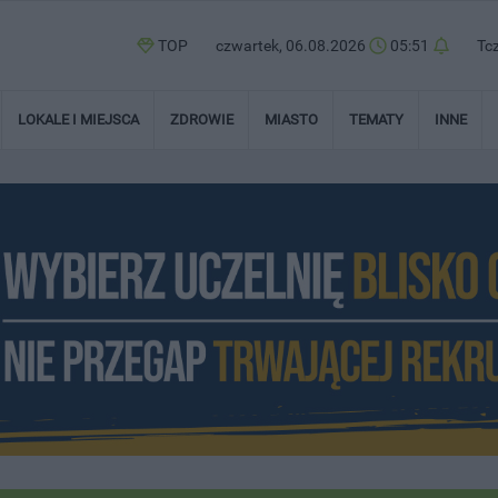
TOP
czwartek, 06.08.2026
05:51
Tc
LOKALE I MIEJSCA
ZDROWIE
MIASTO
TEMATY
INNE