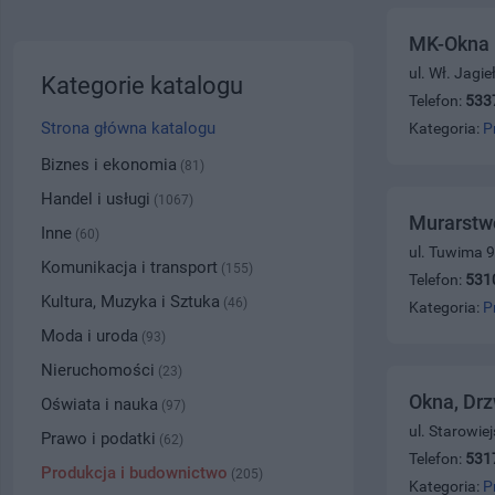
MK-Okna
ul. Wł. Jagi
Kategorie katalogu
Telefon:
533
Strona główna katalogu
Kategoria:
P
Biznes i ekonomia
(81)
Handel i usługi
(1067)
Murarstw
Inne
(60)
ul. Tuwima 9
Komunikacja i transport
(155)
Telefon:
531
Kultura, Muzyka i Sztuka
(46)
Kategoria:
P
Moda i uroda
(93)
Nieruchomości
(23)
Okna, Drz
Oświata i nauka
(97)
ul. Starowie
Prawo i podatki
(62)
Telefon:
531
Produkcja i budownictwo
(205)
Kategoria:
P