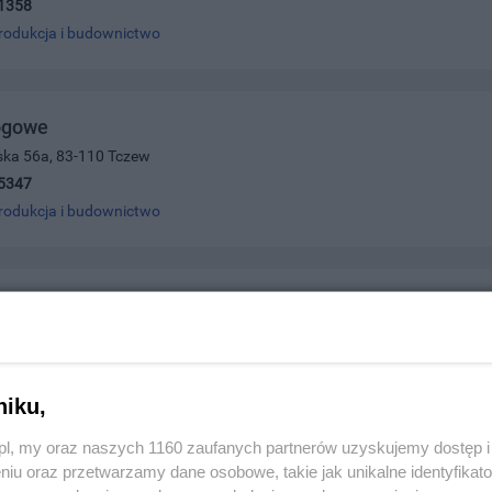
1358
rodukcja i budownictwo
ogowe
ńska 56a, 83-110 Tczew
5347
rodukcja i budownictwo
EINFORCEMENT
 10, 83-110 Tczew
4919
rodukcja i budownictwo
niku,
z.pl, my oraz naszych 1160 zaufanych partnerów uzyskujemy dostęp
niu oraz przetwarzamy dane osobowe, takie jak unikalne identyfikat