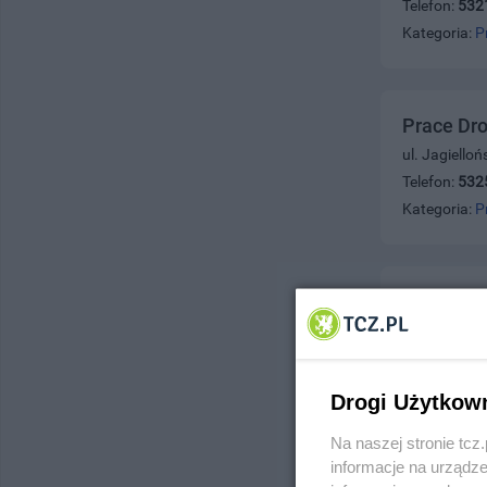
Telefon:
532
Kategoria:
P
Prace Dr
ul. Jagiello
Telefon:
532
Kategoria:
P
S & P R
ul. Saperska
Telefon:
531
Kategoria:
P
Drogi Użytkow
Na naszej stronie tc
informacje na urządze