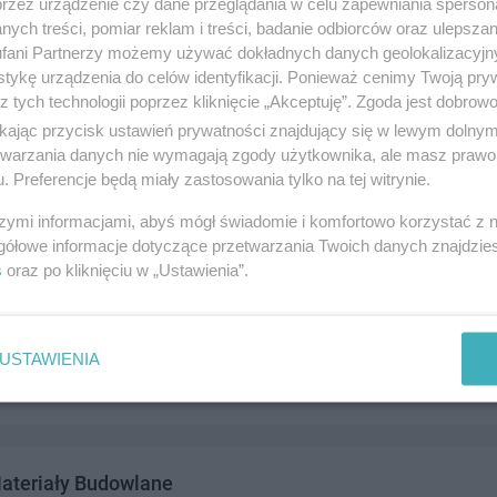
przez urządzenie czy dane przeglądania w celu zapewniania sperson
ych treści, pomiar reklam i treści, badanie odbiorców oraz ulepszan
fani Partnerzy możemy używać dokładnych danych geolokalizacyjn
tykę urządzenia do celów identyfikacji. Ponieważ cenimy Twoją pry
z tych technologii poprzez kliknięcie „Akceptuję”. Zgoda jest dobro
 Okna i Drzwi
ikając przycisk ustawień prywatności znajdujący się w lewym dolny
a 3, 83-110 Tczew
etwarzania danych nie wymagają zgody użytkownika, ale masz prawo 
. Preferencje będą miały zastosowania tylko na tej witrynie.
7849
rodukcja i budownictwo
szymi informacjami, abyś mógł świadomie i komfortowo korzystać z
gółowe informacje dotyczące przetwarzania Twoich danych znajdzi
s
oraz po kliknięciu w „Ustawienia”.
ego 22, 83-110 Tczew
USTAWIENIA
2892
rodukcja i budownictwo
ateriały Budowlane