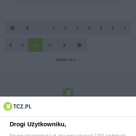
...
1
2
3
4
5
6
7
8
9
10
11
strona 10 z
11
© 2001-2026 Tczew - TCZ.PL Sp. z o.o. Internetowy Serwis Informacyjny Miasta
Tczewa
Drogi Użytkowniku,
Na naszej stronie tcz.pl, my oraz naszych 1162 zaufanych