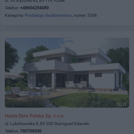
ul. 30 Stycznia 43, 83-110 Tczew
Telefon:
+48604254089
Kategoria:
Produkcja i budownictwo
, numer: 3206
Hanlo Dom Polska Sp. z o.o.
ul. Lubichowska 8, 83-200 Starograd Gdanski
Telefon:
790709330