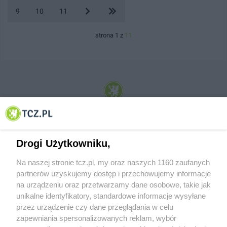
9
10
11
strona 1 z
11
© 2001-2026 Tczew - TCZ.PL Sp. z o.o. Internetowy Serwis Informacyjny Miasta
Tczewa
Drogi Użytkowniku,
Na naszej stronie tcz.pl, my oraz naszych 1160 zaufanych
partnerów uzyskujemy dostęp i przechowujemy informacje
na urządzeniu oraz przetwarzamy dane osobowe, takie jak
unikalne identyfikatory, standardowe informacje wysyłane
przez urządzenie czy dane przeglądania w celu
zapewniania spersonalizowanych reklam, wybór
O FIRMIE
POLITYKA PRYWATNOŚCI
HOSTING