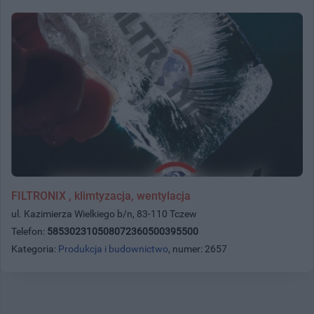
FILTRONIX , klimtyzacja, wentylacja
ul. Kazimierza Wielkiego b/n, 83-110 Tczew
Telefon:
585302310508072360500395500
Kategoria:
Produkcja i budownictwo
, numer: 2657