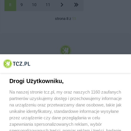
8
9
10
11
strona 8 z
11
© 2001-2026 Tczew - TCZ.PL Sp. z o.o. Internetowy Serwis Informacyjny Miasta
Tczewa
Drogi Użytkowniku,
Na naszej stronie tcz.pl, my oraz naszych 1160 zaufanych
partnerów uzyskujemy dostęp i przechowujemy informacje
na urządzeniu oraz przetwarzamy dane osobowe, takie jak
unikalne identyfikatory, standardowe informacje wysyłane
przez urządzenie czy dane przeglądania w celu
zapewniania spersonalizowanych reklam, wybór
O FIRMIE
POLITYKA PRYWATNOŚCI
HOSTING
spersonalizowanych treści, pomiar reklam i treści, badanie