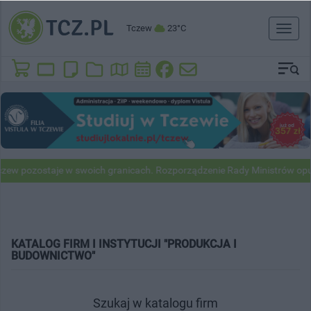
Tczew
23°C
Toggl
naviga
w pozostaje w swoich granicach. Rozporządzenie Rady Ministrów opub
KATALOG FIRM I INSTYTUCJI "PRODUKCJA I
BUDOWNICTWO"
Szukaj w katalogu firm