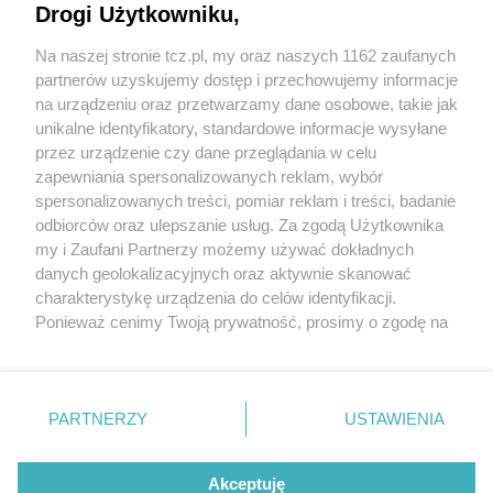
Drogi Użytkowniku,
Na naszej stronie tcz.pl, my oraz naszych 1162 zaufanych
partnerów uzyskujemy dostęp i przechowujemy informacje
na urządzeniu oraz przetwarzamy dane osobowe, takie jak
unikalne identyfikatory, standardowe informacje wysyłane
przez urządzenie czy dane przeglądania w celu
zapewniania spersonalizowanych reklam, wybór
O FIRMIE
POLITYKA PRYWATNOŚCI
HOSTING
spersonalizowanych treści, pomiar reklam i treści, badanie
REKLAMA
WSPÓŁPRACA
RSS
FACEBOOK
KONTAKT
odbiorców oraz ulepszanie usług. Za zgodą Użytkownika
my i Zaufani Partnerzy możemy używać dokładnych
Nasze serwisy
danych geolokalizacyjnych oraz aktywnie skanować
charakterystykę urządzenia do celów identyfikacji.
Aktualności
Muzyka i kultura
Ponieważ cenimy Twoją prywatność, prosimy o zgodę na
Tcz24
Archiwum wydarzeń
korzystanie z tych technologii poprzez kliknięcie
Kronika Policyjna
Telewizja Internetowa
„Akceptuję”. Zgoda jest dobrowolna i zawsze możesz ją
Kalendarz imprez
Sport
zmienić/wycofać klikając przycisk ustawień prywatności
Salony urody i masażu
Żłobki i przedszkola
PARTNERZY
USTAWIENIA
Historia miasta
Zdjęcia miasta
znajdujący się w lewym dolnym rogu strony
. Niektóre
Władze miasta
Zabytki
rodzaje przetwarzania danych nie wymagają zgody
użytkownika, ale masz prawo sprzeciwić się takiemu
Akceptuję