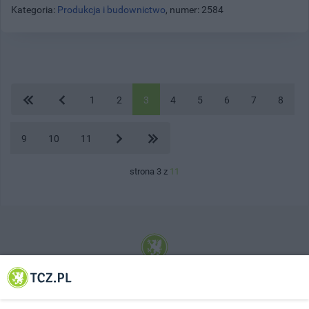
Kategoria:
Produkcja i budownictwo
, numer: 2584
1
2
3
4
5
6
7
8
9
10
11
strona 3 z
11
© 2001-2026 Tczew - TCZ.PL Sp. z o.o. Internetowy Serwis Informacyjny Miasta
Tczewa