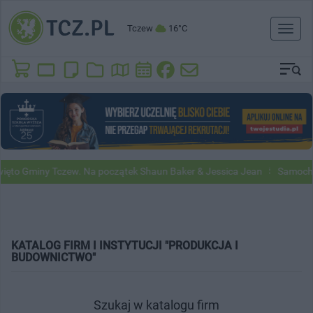
Tczew
16°C
Toggl
naviga
miny Tczew. Na początek Shaun Baker & Jessica Jean
Samochody Goog
KATALOG FIRM I INSTYTUCJI "PRODUKCJA I
BUDOWNICTWO"
Szukaj w katalogu firm