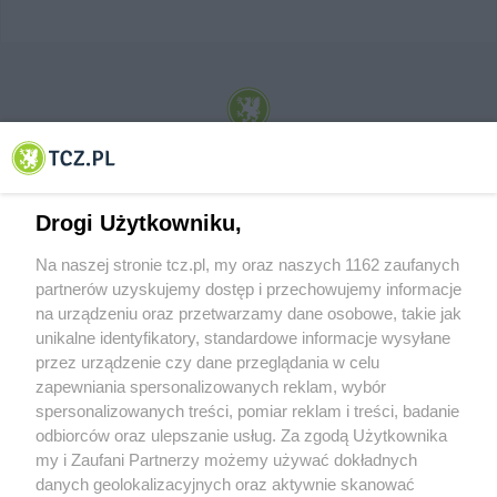
© 2001-2026 Tczew - TCZ.PL Sp. z o.o. Internetowy Serwis Informacyjny Miasta
Tczewa
Drogi Użytkowniku,
Na naszej stronie tcz.pl, my oraz naszych 1162 zaufanych
partnerów uzyskujemy dostęp i przechowujemy informacje
na urządzeniu oraz przetwarzamy dane osobowe, takie jak
unikalne identyfikatory, standardowe informacje wysyłane
przez urządzenie czy dane przeglądania w celu
zapewniania spersonalizowanych reklam, wybór
O FIRMIE
POLITYKA PRYWATNOŚCI
HOSTING
spersonalizowanych treści, pomiar reklam i treści, badanie
REKLAMA
WSPÓŁPRACA
RSS
FACEBOOK
KONTAKT
odbiorców oraz ulepszanie usług. Za zgodą Użytkownika
my i Zaufani Partnerzy możemy używać dokładnych
Nasze serwisy
danych geolokalizacyjnych oraz aktywnie skanować