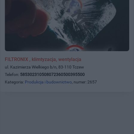
FILTRONIX , klimtyzacja, wentylacja
ul. Kazimierza Wielkiego b/n, 83-110 Tczew
Telefon:
585302310508072360500395500
Kategoria:
Produkcja i budownictwo
, numer: 2657