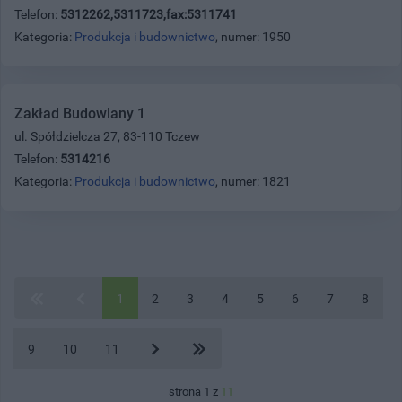
Telefon:
5312262,5311723,fax:5311741
Kategoria:
Produkcja i budownictwo
, numer: 1950
Zakład Budowlany 1
ul. Spółdzielcza 27, 83-110 Tczew
Telefon:
5314216
Kategoria:
Produkcja i budownictwo
, numer: 1821
1
2
3
4
5
6
7
8
9
10
11
strona 1 z
11