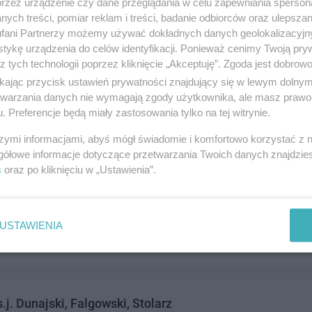
przez urządzenie czy dane przeglądania w celu zapewniania sperson
ych treści, pomiar reklam i treści, badanie odbiorców oraz ulepszan
fani Partnerzy możemy używać dokładnych danych geolokalizacyjn
tykę urządzenia do celów identyfikacji. Ponieważ cenimy Twoją pry
z tych technologii poprzez kliknięcie „Akceptuję”. Zgoda jest dobro
EINFORCEMENT
ikając przycisk ustawień prywatności znajdujący się w lewym dolny
 10, 83-110 Tczew
etwarzania danych nie wymagają zgody użytkownika, ale masz prawo 
. Preferencje będą miały zastosowania tylko na tej witrynie.
4919
rodukcja i budownictwo
szymi informacjami, abyś mógł świadomie i komfortowo korzystać z
gółowe informacje dotyczące przetwarzania Twoich danych znajdzi
s
oraz po kliknięciu w „Ustawienia”.
ogowe
ńska 56a, 83-110 Tczew
USTAWIENIA
5347
rodukcja i budownictwo
j. Dunajski, Falgowski, Stolarz