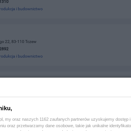
1310
rodukcja i budownictwo
ego 22, 83-110 Tczew
2892
rodukcja i budownictwo
 Okna i Drzwi
a 3, 83-110 Tczew
7849
rodukcja i budownictwo
niku,
z.pl, my oraz naszych 1162 zaufanych partnerów uzyskujemy dostęp
niu oraz przetwarzamy dane osobowe, takie jak unikalne identyfikat