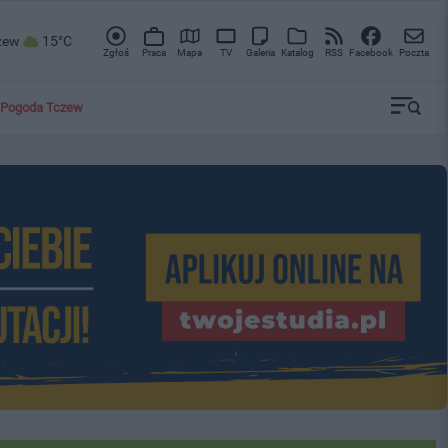
zew
15°C
Zgłoś
Praca
Mapa
TV
Galeria
Katalog
RSS
Facebook
Poczta
Pogoda Tczew