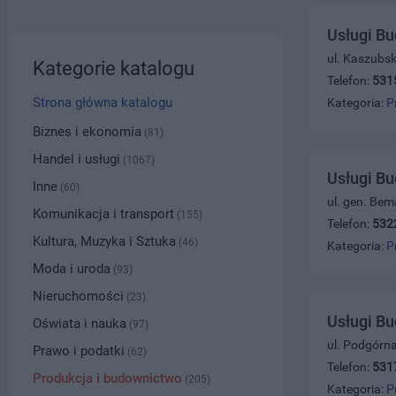
Usługi B
ul. Kaszubs
Kategorie katalogu
Telefon:
531
Strona główna katalogu
Kategoria:
P
Biznes i ekonomia
(81)
Handel i usługi
(1067)
Usługi B
Inne
(60)
ul. gen. Bem
Komunikacja i transport
(155)
Telefon:
532
Kultura, Muzyka i Sztuka
(46)
Kategoria:
P
Moda i uroda
(93)
Nieruchomości
(23)
Usługi B
Oświata i nauka
(97)
ul. Podgórn
Prawo i podatki
(62)
Telefon:
531
Produkcja i budownictwo
(205)
Kategoria:
P