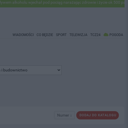
oholu wjechał pod pociąg narażając zdrowie i życie ok 500 pasażerów!
WIADOMOŚCI
CO BĘDZIE
SPORT
TELEWIZJA
TCZ24
POGODA
Numer ↓
DODAJ DO KATALOGU