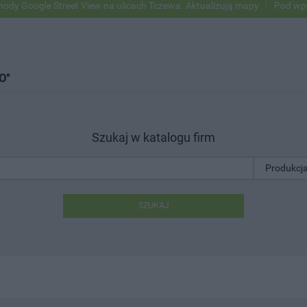
e Street View na ulicach Tczewa. Aktualizują mapy
Pod wpływem alk
O"
Szukaj w katalogu firm
SZUKAJ