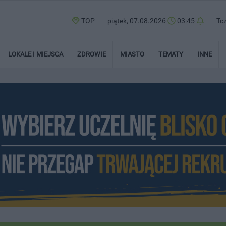
TOP
piątek, 07.08.2026
03:45
Tc
LOKALE I MIEJSCA
ZDROWIE
MIASTO
TEMATY
INNE