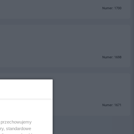
Numer: 1700
Numer: 1698
Numer: 1671
 i przechowujemy
ory, standardowe