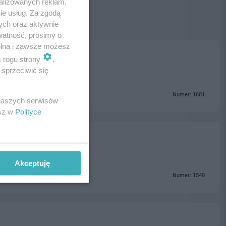
alizowanych reklam,
ie usług. Za zgodą
ych oraz aktywnie
watność, prosimy o
wolna i zawsze możesz
m rogu strony
.
sprzeciwić się
Numer: 1601
 naszych serwisów
esz w
Polityce
Akceptuję
Numer: 1540