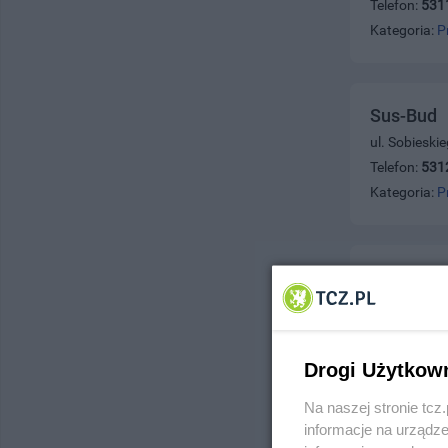
Telefon:
531
Kategoria:
P
Sus-Bud
ul. Sobieski
Telefon:
531
Kategoria:
P
Sob-Plast
ul. Działkow
Telefon:
532
Kategoria:
P
Drogi Użytkow
Na naszej stronie tc
informacje na urządze