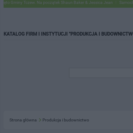
iny Tczew. Na początek Shaun Baker & Jessica Jean
Samochody Googl
KATALOG FIRM I INSTYTUCJI "PRODUKCJA I BUDOWNICTW
Strona główna
Produkcja i budownictwo