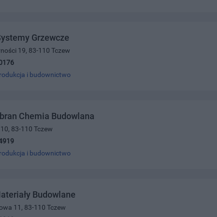
 Systemy Grzewcze
arności 19, 83-110 Tczew
0176
rodukcja i budownictwo
bran Chemia Budowlana
 10, 83-110 Tczew
4919
rodukcja i budownictwo
ateriały Budowlane
łowa 11, 83-110 Tczew