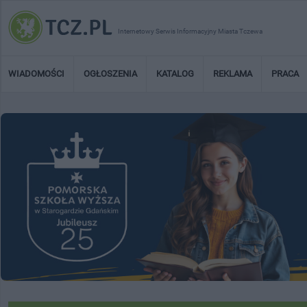
Internetowy Serwis Informacyjny Miasta Tczewa
WIADOMOŚCI
OGŁOSZENIA
KATALOG
REKLAMA
PRACA