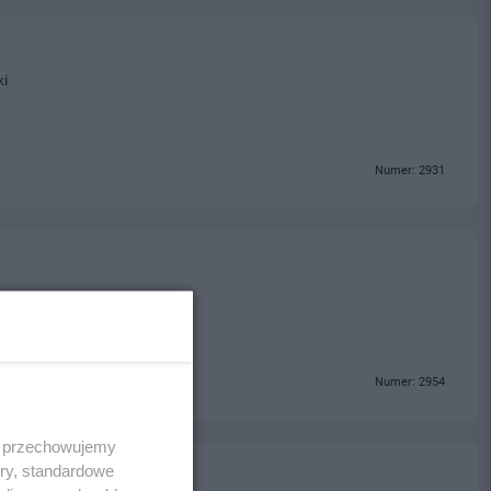
ki
Numer: 2931
Numer: 2954
 i przechowujemy
ory, standardowe
opakowań kartonowych