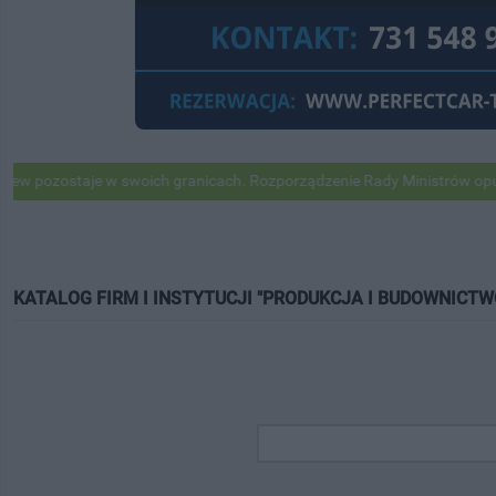
taje w swoich granicach. Rozporządzenie Rady Ministrów opublikowan
KATALOG FIRM I INSTYTUCJI "PRODUKCJA I BUDOWNICTW