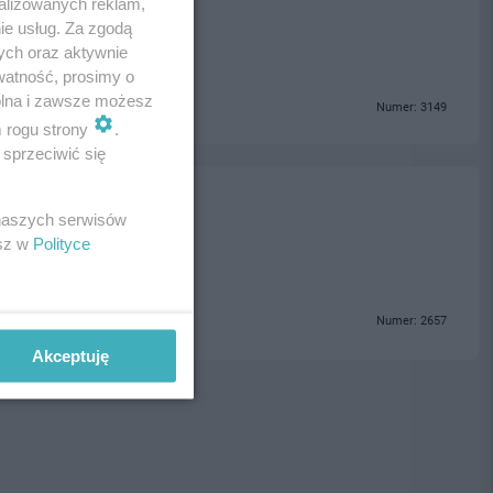
alizowanych reklam,
ie usług. Za zgodą
ych oraz aktywnie
watność, prosimy o
wolna i zawsze możesz
Numer: 3149
m rogu strony
.
sprzeciwić się
ja
 naszych serwisów
esz w
Polityce
Numer: 2657
Akceptuję