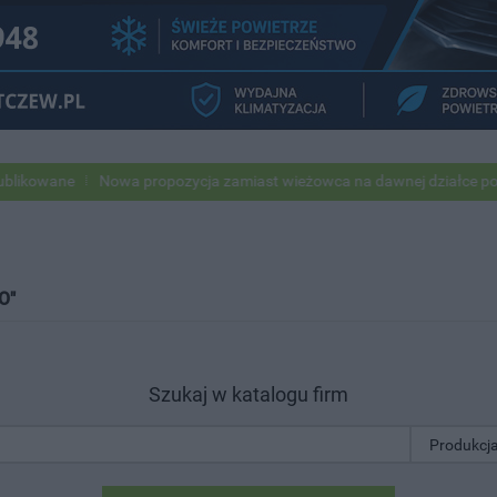
e
Nowa propozycja zamiast wieżowca na dawnej działce po USC
P
O"
Szukaj w katalogu firm