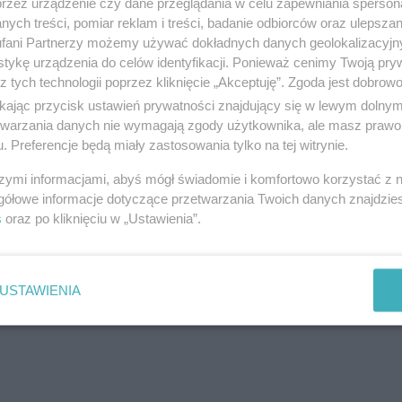
przez urządzenie czy dane przeglądania w celu zapewniania sperson
ul. ul. Świerkowa 13, 83-130 Pelplin
ych treści, pomiar reklam i treści, badanie odbiorców oraz ulepszan
Telefon:
+48585361589
fani Partnerzy możemy używać dokładnych danych geolokalizacyjn
Kategoria:
Produkcja i budownictwo
tykę urządzenia do celów identyfikacji. Ponieważ cenimy Twoją pry
z tych technologii poprzez kliknięcie „Akceptuję”. Zgoda jest dobro
ikając przycisk ustawień prywatności znajdujący się w lewym dolny
etwarzania danych nie wymagają zgody użytkownika, ale masz prawo 
. Preferencje będą miały zastosowania tylko na tej witrynie.
FILTRONIX , klimtyzacja, wentylac
szymi informacjami, abyś mógł świadomie i komfortowo korzystać z
ul. Kazimierza Wielkiego b/n, 83-110 Tczew
gółowe informacje dotyczące przetwarzania Twoich danych znajdzi
Telefon:
585302310508072360500395500
s
oraz po kliknięciu w „Ustawienia”.
Kategoria:
Produkcja i budownictwo
USTAWIENIA