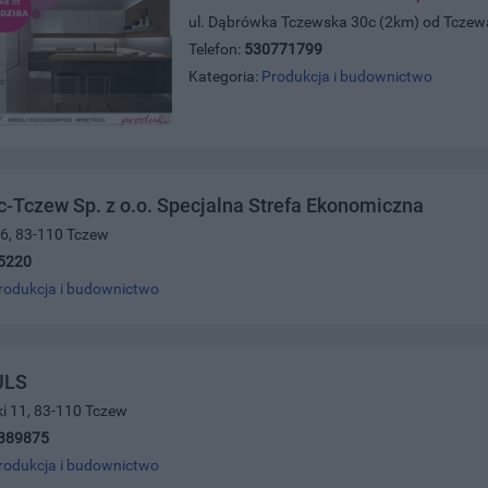
ul. Dąbrówka Tczewska 30c (2km) od Tcze
Telefon:
530771799
Kategoria:
Produkcja i budownictwo
-Tczew Sp. z o.o. Specjalna Strefa Ekonomiczna
16, 83-110 Tczew
5220
rodukcja i budownictwo
ULS
ki 11, 83-110 Tczew
389875
rodukcja i budownictwo