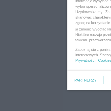
informacje wysyłane 
wybór spersonalizowan
Użytkownika my i Zau
skanować charakterys
zgodę na korzystanie 
ją zmienić/wycofać kl
Niektóre rodzaje prz
takiemu przetwarzaniu
Zapoznaj się z poniż
internetowych. Szcze
Prywatności
i
Cookie
PARTNERZY