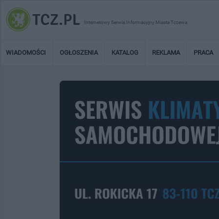
Internetowy Serwis Informacyjny Miasta Tczewa
WIADOMOŚCI
OGŁOSZENIA
KATALOG
REKLAMA
PRACA