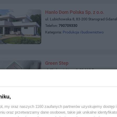
Hanlo Dom Polska Sp. z o.o.
ul. Lubichowska 8, 83-200 Starograd Gdans
Telefon:
790709330
Kategoria:
Produkcja i budownictwo
Green Step
ul. Chełmońskiego 8, 83-110 Tczew
Telefon:
531402400,531403400
Kategoria:
Produkcja i budownictwo
niku,
z.pl, my oraz naszych 1160 zaufanych partnerów uzyskujemy dostęp
niu oraz przetwarzamy dane osobowe, takie jak unikalne identyfikat
Gamar Sp. z o.o. S.K. Producent 