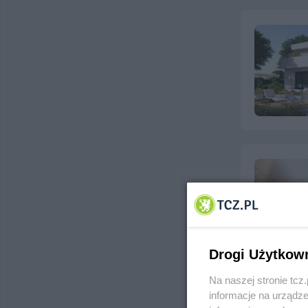
Drogi Użytkow
Na naszej stronie tc
informacje na urządze