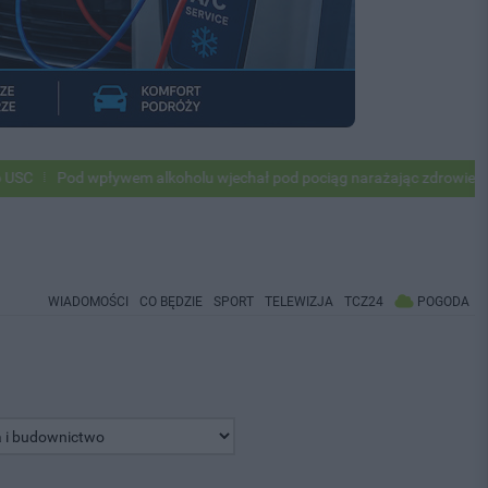
od wpływem alkoholu wjechał pod pociąg narażając zdrowie i życie ok 5
WIADOMOŚCI
CO BĘDZIE
SPORT
TELEWIZJA
TCZ24
POGODA