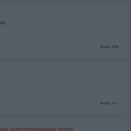
Sól
Numer: 2335
Numer: 3111
we,szafy,projektowanie wnętrz