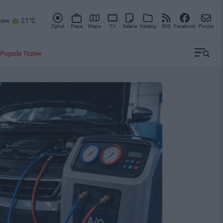
zew
21°C
Zgłoś
Praca
Mapa
TV
Galeria
Katalog
RSS
Facebook
Poczta
Pogoda Tczew