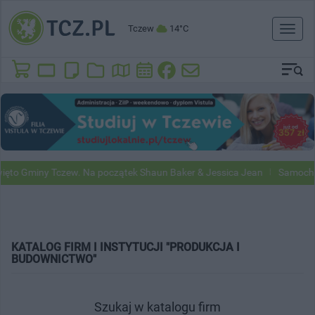
Tczew
14°C
Toggl
naviga
miny Tczew. Na początek Shaun Baker & Jessica Jean
Samochody Goog
KATALOG FIRM I INSTYTUCJI "PRODUKCJA I
BUDOWNICTWO"
Szukaj w katalogu firm