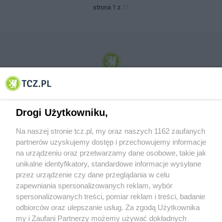
strona 1 z
11
© 2001-2026 Tczew - TCZ.PL Sp. z o.o. Internetowy Serwis Informacyjny Miasta
Tczewa
Drogi Użytkowniku,
Na naszej stronie tcz.pl, my oraz naszych 1162 zaufanych
partnerów uzyskujemy dostęp i przechowujemy informacje
na urządzeniu oraz przetwarzamy dane osobowe, takie jak
unikalne identyfikatory, standardowe informacje wysyłane
przez urządzenie czy dane przeglądania w celu
zapewniania spersonalizowanych reklam, wybór
O FIRMIE
POLITYKA PRYWATNOŚCI
HOSTING
spersonalizowanych treści, pomiar reklam i treści, badanie
REKLAMA
WSPÓŁPRACA
RSS
FACEBOOK
KONTAKT
odbiorców oraz ulepszanie usług. Za zgodą Użytkownika
my i Zaufani Partnerzy możemy używać dokładnych