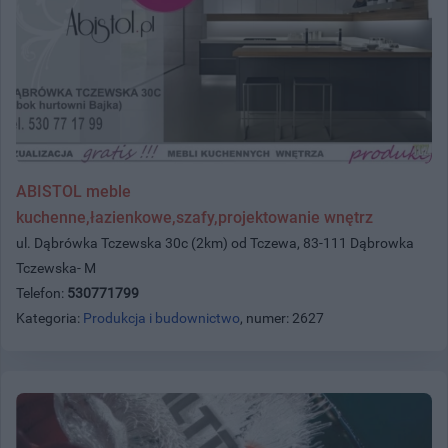
ABISTOL meble
kuchenne,łazienkowe,szafy,projektowanie wnętrz
ul. Dąbrówka Tczewska 30c (2km) od Tczewa, 83-111 Dąbrowka
Tczewska- M
Telefon:
530771799
Kategoria:
Produkcja i budownictwo
, numer: 2627