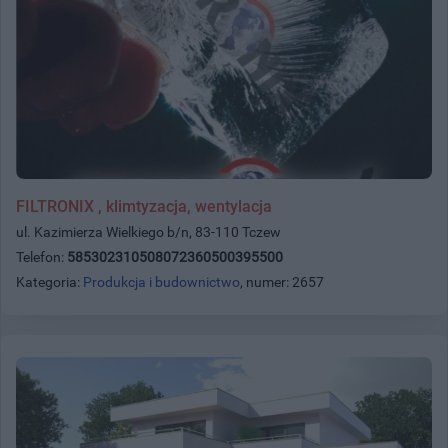
FILTRONIX , klimtyzacja, wentylacja
ul. Kazimierza Wielkiego b/n, 83-110 Tczew
Telefon:
585302310508072360500395500
Kategoria:
Produkcja i budownictwo
, numer: 2657