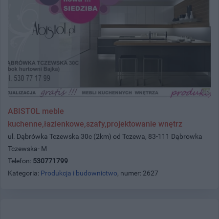
ABISTOL meble
kuchenne,łazienkowe,szafy,projektowanie wnętrz
ul. Dąbrówka Tczewska 30c (2km) od Tczewa, 83-111 Dąbrowka
Tczewska- M
Telefon:
530771799
Kategoria:
Produkcja i budownictwo
, numer: 2627