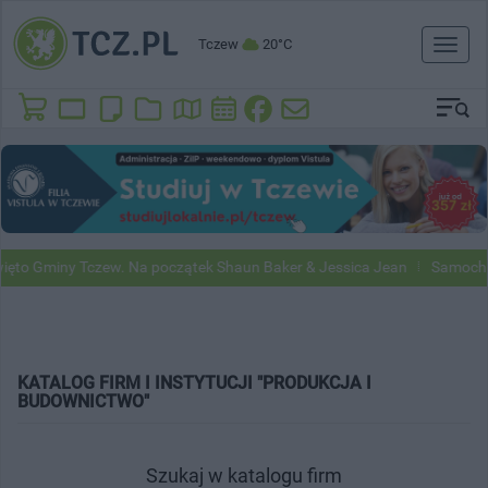
Tczew
20°C
Toggl
naviga
miny Tczew. Na początek Shaun Baker & Jessica Jean
Samochody Goog
KATALOG FIRM I INSTYTUCJI "PRODUKCJA I
BUDOWNICTWO"
Szukaj w katalogu firm