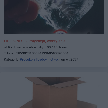
FILTRONIX , klimtyzacja, wentylacja
ul. Kazimierza Wielkiego b/n, 83-110 Tczew
Telefon:
585302310508072360500395500
Kategoria:
Produkcja i budownictwo
, numer: 2657