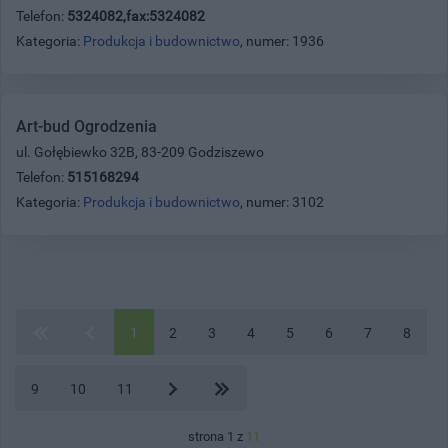
Telefon:
5324082,fax:5324082
Kategoria:
Produkcja i budownictwo
, numer: 1936
Art-bud Ogrodzenia
ul. Gołębiewko 32B, 83-209 Godziszewo
Telefon:
515168294
Kategoria:
Produkcja i budownictwo
, numer: 3102
1
2
3
4
5
6
7
8
9
10
11
strona 1 z
11