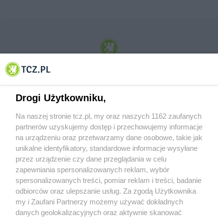
© 2001-2026 Tczew - TCZ.PL Sp. z o.o. Internetowy Serwis Informacyjny Miasta
Tczewa
Drogi Użytkowniku,
Na naszej stronie tcz.pl, my oraz naszych 1162 zaufanych
partnerów uzyskujemy dostęp i przechowujemy informacje
na urządzeniu oraz przetwarzamy dane osobowe, takie jak
unikalne identyfikatory, standardowe informacje wysyłane
przez urządzenie czy dane przeglądania w celu
zapewniania spersonalizowanych reklam, wybór
O FIRMIE
POLITYKA PRYWATNOŚCI
HOSTING
spersonalizowanych treści, pomiar reklam i treści, badanie
REKLAMA
WSPÓŁPRACA
RSS
FACEBOOK
KONTAKT
odbiorców oraz ulepszanie usług. Za zgodą Użytkownika
my i Zaufani Partnerzy możemy używać dokładnych
Nasze serwisy
danych geolokalizacyjnych oraz aktywnie skanować