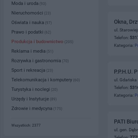
Moda i uroda
(93)
Nieruchomości
(23)
Okna, Drz
Oświata i nauka
(97)
ul. Starowie
Prawo i podatki
(62)
Telefon:
531
Produkcja i budownictwo
(205)
Kategoria:
P
Reklama i media
(51)
Rozrywka i gastronomia
(70)
Sport i rekreacja
(23)
P.P.H.U. 
Telekomunikacja i komputery
ul. Gdańska
(60)
Telefon:
531
Turystyka i noclegi
(20)
Kategoria:
P
Urzędy i Instytucje
(89)
Zdrowie i medycyna
(175)
PATI Biur
Wszystkich: 2377
ul. gen. Dąb
Telefon:
777