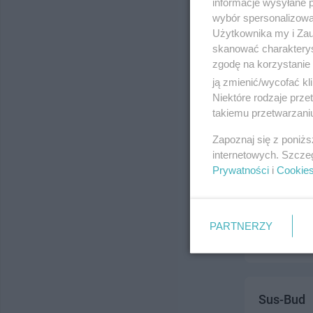
informacje wysyłane 
ul. Saperska
wybór spersonalizowan
Telefon:
531
Użytkownika my i Zau
Kategoria:
P
skanować charakterys
zgodę na korzystanie 
ją zmienić/wycofać kl
Niektóre rodzaje prz
takiemu przetwarzaniu
Zapoznaj się z poniż
internetowych. Szcze
Prywatności
i
Cookie
Sob-Plast
ul. Działkow
Telefon:
532
PARTNERZY
Kategoria:
P
Sus-Bud