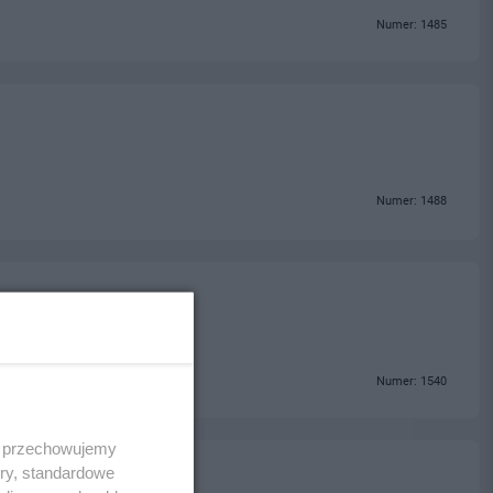
Numer: 1485
Numer: 1488
Numer: 1540
 i przechowujemy
ory, standardowe