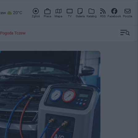
zew
20°C
Zgłoś
Praca
Mapa
TV
Galeria
Katalog
RSS
Facebook
Poczta
Pogoda Tczew