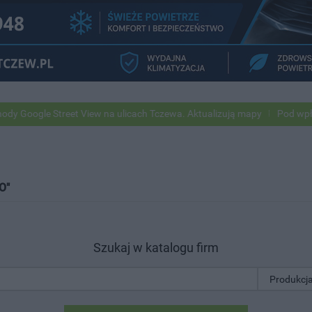
 Street View na ulicach Tczewa. Aktualizują mapy
Pod wpływem alkoh
O"
Szukaj w katalogu firm