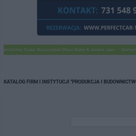
y Tczew. Na początek Shaun Baker & Jessica Jean
Samochody Google
KATALOG FIRM I INSTYTUCJI "PRODUKCJA I BUDOWNICTW