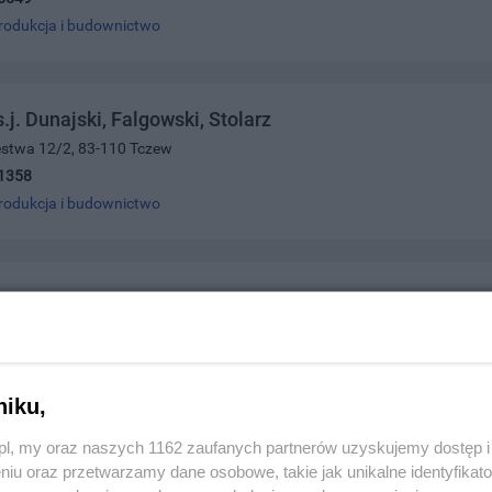
rodukcja i budownictwo
j. Dunajski, Falgowski, Stolarz
ięstwa 12/2, 83-110 Tczew
1358
rodukcja i budownictwo
ogowe
ńska 56a, 83-110 Tczew
5347
rodukcja i budownictwo
niku,
z.pl, my oraz naszych 1162 zaufanych partnerów uzyskujemy dostęp
niu oraz przetwarzamy dane osobowe, takie jak unikalne identyfikat
EINFORCEMENT