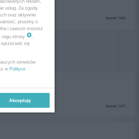
alizowanych reklam,
ie usług. Za zgodą
ych oraz aktywnie
Numer: 1601
watność, prosimy o
wolna i zawsze możesz
m rogu strony
.
sprzeciwić się
 naszych serwisów
esz w
Polityce
Akceptuję
Numer: 1671