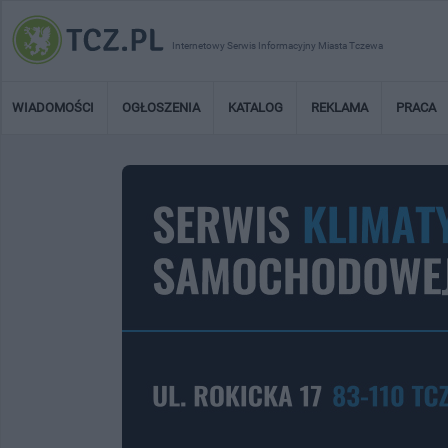
Internetowy Serwis Informacyjny Miasta Tczewa
WIADOMOŚCI
OGŁOSZENIA
KATALOG
REKLAMA
PRACA