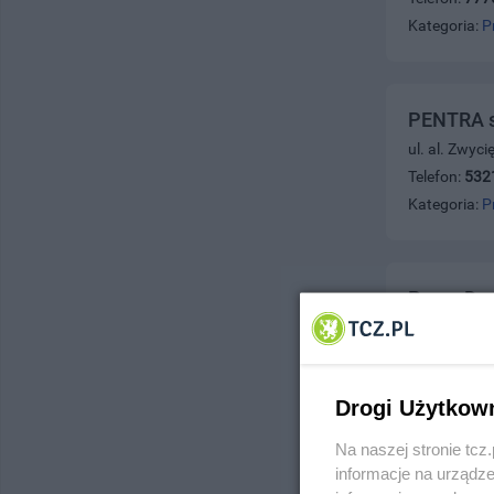
Kategoria:
P
PENTRA s.
ul. al. Zwyc
Telefon:
532
Kategoria:
P
Prace Dr
ul. Jagiello
Telefon:
532
Kategoria:
P
Drogi Użytkow
Na naszej stronie tc
informacje na urządze
S & P R