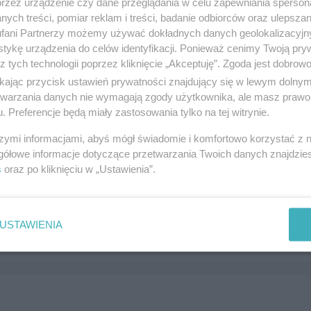
przez urządzenie czy dane przeglądania w celu zapewniania sperson
 10, 83-110 Tczew
ych treści, pomiar reklam i treści, badanie odbiorców oraz ulepszan
4919
fani Partnerzy możemy używać dokładnych danych geolokalizacyjn
rodukcja i budownictwo
tykę urządzenia do celów identyfikacji. Ponieważ cenimy Twoją pry
z tych technologii poprzez kliknięcie „Akceptuję”. Zgoda jest dobro
ikając przycisk ustawień prywatności znajdujący się w lewym dolny
etwarzania danych nie wymagają zgody użytkownika, ale masz prawo 
. Preferencje będą miały zastosowania tylko na tej witrynie.
szymi informacjami, abyś mógł świadomie i komfortowo korzystać z
gółowe informacje dotyczące przetwarzania Twoich danych znajdzi
s
oraz po kliknięciu w „Ustawienia”.
 Okna i Drzwi
a 3, 83-110 Tczew
7849
USTAWIENIA
rodukcja i budownictwo