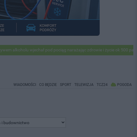
olu wjechał pod pociąg narażając zdrowie i życie ok 500 pasażerów! P
WIADOMOŚCI
CO BĘDZIE
SPORT
TELEWIZJA
TCZ24
POGODA