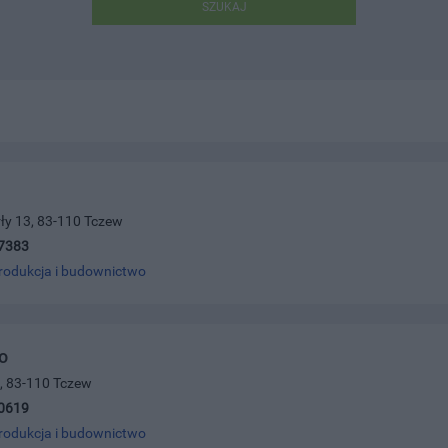
SZUKAJ
ełły 13, 83-110 Tczew
7383
rodukcja i budownictwo
o
, 83-110 Tczew
0619
rodukcja i budownictwo