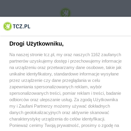
© 2001-2026 Tczew - TCZ.PL Sp. z o.o. Internetowy Serwis Informacyjny Miasta
Tczewa
Drogi Użytkowniku,
Na naszej stronie tcz.pl, my oraz naszych 1162 zaufanych
partnerów uzyskujemy dostęp i przechowujemy informacje
na urządzeniu oraz przetwarzamy dane osobowe, takie jak
unikalne identyfikatory, standardowe informacje wysyłane
przez urządzenie czy dane przeglądania w celu
zapewniania spersonalizowanych reklam, wybór
O FIRMIE
POLITYKA PRYWATNOŚCI
HOSTING
spersonalizowanych treści, pomiar reklam i treści, badanie
REKLAMA
WSPÓŁPRACA
RSS
FACEBOOK
KONTAKT
odbiorców oraz ulepszanie usług. Za zgodą Użytkownika
my i Zaufani Partnerzy możemy używać dokładnych
Nasze serwisy
danych geolokalizacyjnych oraz aktywnie skanować
charakterystykę urządzenia do celów identyfikacji.
Aktualności
Muzyka i kultura
Ponieważ cenimy Twoją prywatność, prosimy o zgodę na
Tcz24
Archiwum wydarzeń