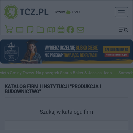
Tczew
16°C
Toggl
naviga
to Gminy Tczew. Na początek Shaun Baker & Jessica Jean
Samochody 
KATALOG FIRM I INSTYTUCJI "PRODUKCJA I
BUDOWNICTWO"
Szukaj w katalogu firm