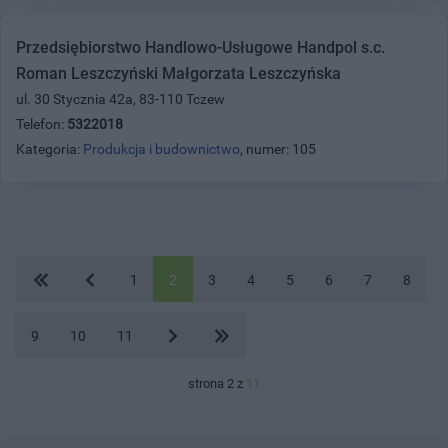
Przedsiębiorstwo Handlowo-Usługowe Handpol s.c.
Roman Leszczyński Małgorzata Leszczyńska
ul. 30 Stycznia 42a, 83-110 Tczew
Telefon:
5322018
Kategoria:
Produkcja i budownictwo
, numer: 105
1
2
3
4
5
6
7
8
9
10
11
strona 2 z
11