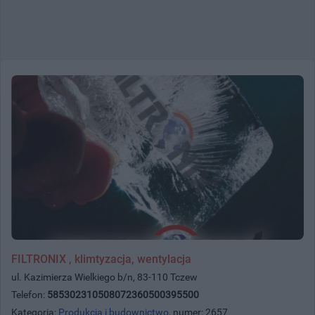
FILTRONIX , klimtyzacja, wentylacja
ul. Kazimierza Wielkiego b/n, 83-110 Tczew
Telefon:
585302310508072360500395500
Kategoria:
Produkcja i budownictwo
, numer: 2657