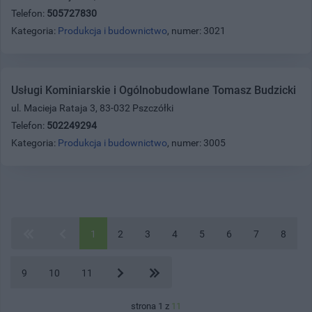
Telefon:
505727830
Kategoria:
Produkcja i budownictwo
, numer: 3021
Usługi Kominiarskie i Ogólnobudowlane Tomasz Budzicki
ul. Macieja Rataja 3, 83-032 Pszczółki
Telefon:
502249294
Kategoria:
Produkcja i budownictwo
, numer: 3005
1
2
3
4
5
6
7
8
9
10
11
strona 1 z
11