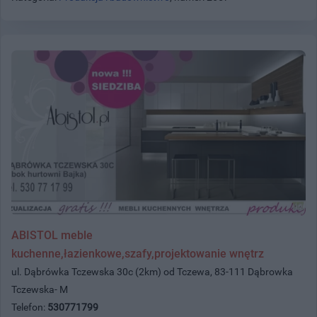
ABISTOL meble
kuchenne,łazienkowe,szafy,projektowanie wnętrz
ul. Dąbrówka Tczewska 30c (2km) od Tczewa, 83-111 Dąbrowka
Tczewska- M
Telefon:
530771799