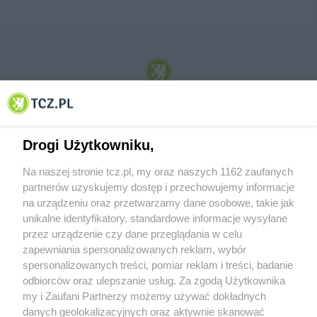
© 2001-2026 Tczew - TCZ.PL Sp. z o.o. Internetowy Serwis Informacyjny Miasta
Tczewa
Drogi Użytkowniku,
Na naszej stronie tcz.pl, my oraz naszych 1162 zaufanych
partnerów uzyskujemy dostęp i przechowujemy informacje
na urządzeniu oraz przetwarzamy dane osobowe, takie jak
unikalne identyfikatory, standardowe informacje wysyłane
przez urządzenie czy dane przeglądania w celu
zapewniania spersonalizowanych reklam, wybór
O FIRMIE
POLITYKA PRYWATNOŚCI
HOSTING
spersonalizowanych treści, pomiar reklam i treści, badanie
REKLAMA
WSPÓŁPRACA
RSS
FACEBOOK
KONTAKT
odbiorców oraz ulepszanie usług. Za zgodą Użytkownika
my i Zaufani Partnerzy możemy używać dokładnych
Nasze serwisy
danych geolokalizacyjnych oraz aktywnie skanować