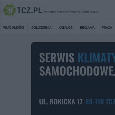
Internetowy Serwis Informacyjny Miasta Tczewa
WIADOMOŚCI
OGŁOSZENIA
KATALOG
REKLAMA
PRACA