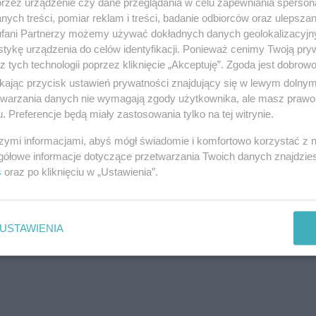
przez urządzenie czy dane przeglądania w celu zapewniania sperson
ul. ul. Świerkowa 13, 83-130 Pelplin
ych treści, pomiar reklam i treści, badanie odbiorców oraz ulepszan
Telefon:
+48585361589
fani Partnerzy możemy używać dokładnych danych geolokalizacyjn
Kategoria:
Produkcja i budownictwo
tykę urządzenia do celów identyfikacji. Ponieważ cenimy Twoją pry
z tych technologii poprzez kliknięcie „Akceptuję”. Zgoda jest dobro
ikając przycisk ustawień prywatności znajdujący się w lewym dolny
etwarzania danych nie wymagają zgody użytkownika, ale masz prawo 
. Preferencje będą miały zastosowania tylko na tej witrynie.
FILTRONIX , klimtyzacja, wentylac
szymi informacjami, abyś mógł świadomie i komfortowo korzystać z
ul. Kazimierza Wielkiego b/n, 83-110 Tczew
gółowe informacje dotyczące przetwarzania Twoich danych znajdzi
Telefon:
585302310508072360500395500
s
oraz po kliknięciu w „Ustawienia”.
Kategoria:
Produkcja i budownictwo
USTAWIENIA