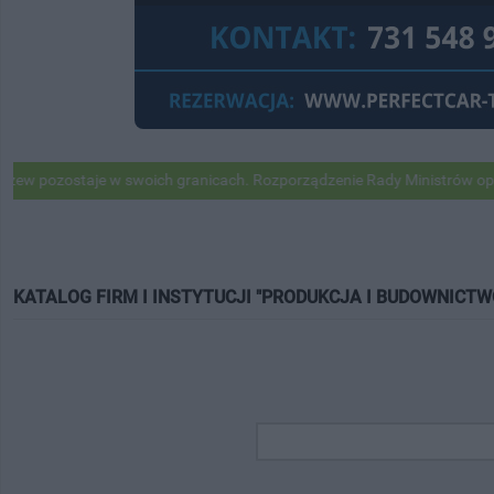
staje w swoich granicach. Rozporządzenie Rady Ministrów opublikowan
KATALOG FIRM I INSTYTUCJI "PRODUKCJA I BUDOWNICTW