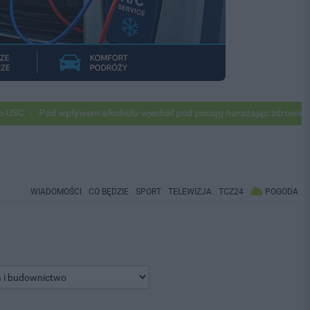
od wpływem alkoholu wjechał pod pociąg narażając zdrowie i życie ok 
WIADOMOŚCI
CO BĘDZIE
SPORT
TELEWIZJA
TCZ24
POGODA