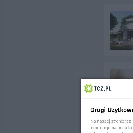
Drogi Użytkow
Na naszej stronie tc
informacje na urządze