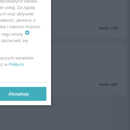
alizowanych reklam,
ie usług. Za zgodą
ych oraz aktywnie
watność, prosimy o
wolna i zawsze możesz
Numer: 3149
m rogu strony
.
sprzeciwić się
ja
 naszych serwisów
esz w
Polityce
Numer: 2657
Akceptuję