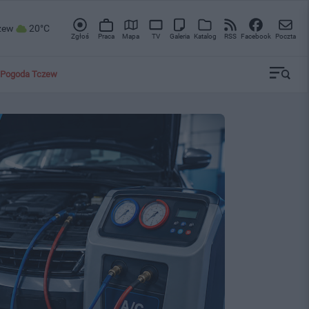
zew
20°C
Zgłoś
Praca
Mapa
TV
Galeria
Katalog
RSS
Facebook
Poczta
Pogoda Tczew