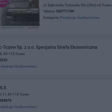
ul. Dąbrówka Tczewska 30c (2km) od Tcze
Telefon:
530771799
Kategoria:
Produkcja i budownictwo
-Tczew Sp. z o.o. Specjalna Strefa Ekonomiczna
16, 83-110 Tczew
5220
rodukcja i budownictwo
ULS
ki 11, 83-110 Tczew
389875
rodukcja i budownictwo