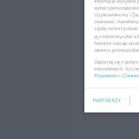
informacje wysyłane 
wybór spersonalizowan
Użytkownika my i Zau
skanować charakterys
zgodę na korzystanie 
ją zmienić/wycofać kl
Niektóre rodzaje prz
takiemu przetwarzaniu
Zapoznaj się z poniż
internetowych. Szcze
Prywatności
i
Cookie
PARTNERZY