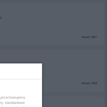
ki
Numer: 2931
Numer: 2954
 i przechowujemy
ory, standardowe
opakowań kartonowych