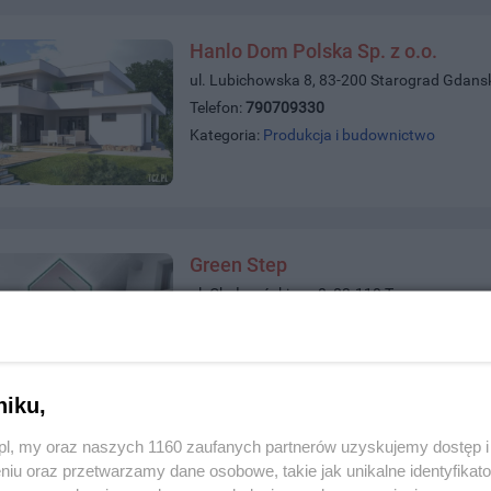
Hanlo Dom Polska Sp. z o.o.
ul. Lubichowska 8, 83-200 Starograd Gdans
Telefon:
790709330
Kategoria:
Produkcja i budownictwo
Green Step
ul. Chełmońskiego 8, 83-110 Tczew
Telefon:
531402400,531403400
Kategoria:
Produkcja i budownictwo
niku,
z.pl, my oraz naszych 1160 zaufanych partnerów uzyskujemy dostęp
niu oraz przetwarzamy dane osobowe, takie jak unikalne identyfikat
Gamar Sp. z o.o. S.K. Producent 