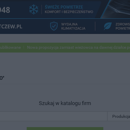
e
Nowa propozycja zamiast wieżowca na dawnej działce po USC
P
O"
Szukaj w katalogu firm