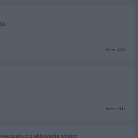
Sól
Numer: 2335
Numer: 3111
we,szafy,projektowanie wnętrz