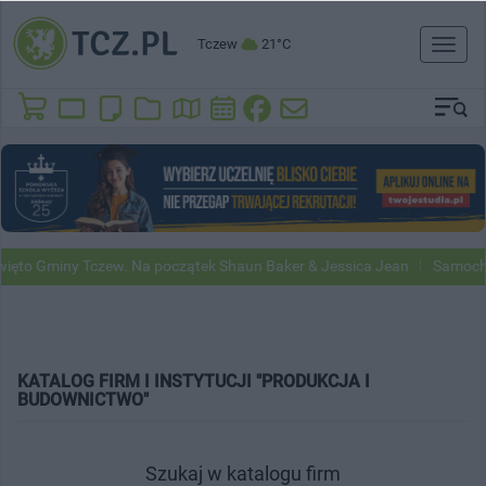
Tczew
21°C
Toggl
naviga
to Gminy Tczew. Na początek Shaun Baker & Jessica Jean
Samochody 
KATALOG FIRM I INSTYTUCJI "PRODUKCJA I
BUDOWNICTWO"
Szukaj w katalogu firm