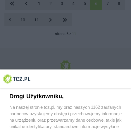
1
2
3
4
5
6
7
8
9
10
11
strona 6 z
11
© 2001-2026 Tczew - TCZ.PL Sp. z o.o. Internetowy Serwis Informacyjny Miasta
Tczewa
Drogi Użytkowniku,
Na naszej stronie tcz.pl, my oraz naszych 1162 zaufanych
partnerów uzyskujemy dostęp i przechowujemy informacje
na urządzeniu oraz przetwarzamy dane osobowe, takie jak
unikalne identyfikatory, standardowe informacje wysyłane