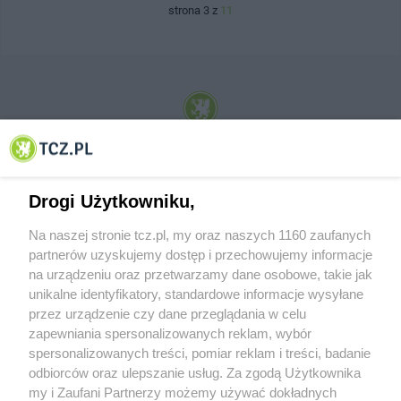
strona 3 z
11
© 2001-2026 Tczew - TCZ.PL Sp. z o.o. Internetowy Serwis Informacyjny Miasta
Tczewa
Drogi Użytkowniku,
Na naszej stronie tcz.pl, my oraz naszych 1160 zaufanych
partnerów uzyskujemy dostęp i przechowujemy informacje
na urządzeniu oraz przetwarzamy dane osobowe, takie jak
unikalne identyfikatory, standardowe informacje wysyłane
przez urządzenie czy dane przeglądania w celu
zapewniania spersonalizowanych reklam, wybór
O FIRMIE
POLITYKA PRYWATNOŚCI
HOSTING
spersonalizowanych treści, pomiar reklam i treści, badanie
REKLAMA
WSPÓŁPRACA
RSS
FACEBOOK
KONTAKT
odbiorców oraz ulepszanie usług. Za zgodą Użytkownika
my i Zaufani Partnerzy możemy używać dokładnych