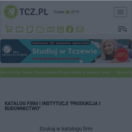
Tczew
21°C
Toggl
naviga
o Gminy Tczew. Na początek Shaun Baker & Jessica Jean
Samochody 
KATALOG FIRM I INSTYTUCJI "PRODUKCJA I
BUDOWNICTWO"
Szukaj w katalogu firm