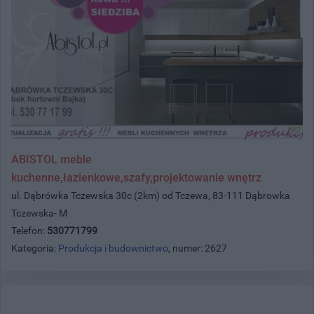
ABISTOL meble
kuchenne,łazienkowe,szafy,projektowanie wnętrz
ul. Dąbrówka Tczewska 30c (2km) od Tczewa, 83-111 Dąbrowka
Tczewska- M
Telefon:
530771799
Kategoria:
Produkcja i budownictwo
, numer: 2627