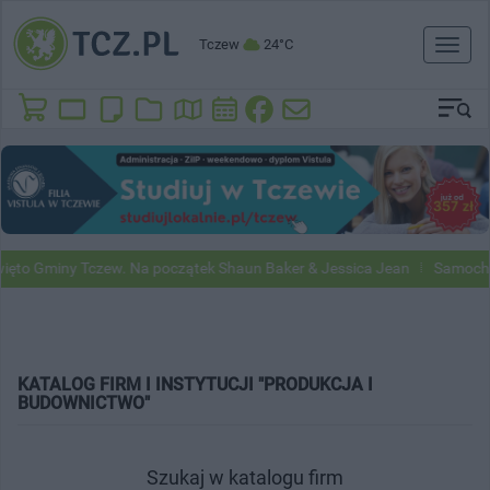
Tczew
24°C
Toggl
naviga
miny Tczew. Na początek Shaun Baker & Jessica Jean
Samochody Goog
KATALOG FIRM I INSTYTUCJI "PRODUKCJA I
BUDOWNICTWO"
Szukaj w katalogu firm