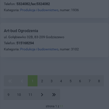
Telefon:
5324082,fax:5324082
Kategoria:
Produkcja i budownictwo
, numer: 1936
Art-bud Ogrodzenia
ul. Gołębiewko 32B, 83-209 Godziszewo
Telefon:
515168294
Kategoria:
Produkcja i budownictwo
, numer: 3102
1
2
3
4
5
6
7
8
9
10
11
strona 1 z
11