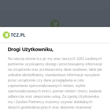
© 2001-2026 Tczew - TCZ.PL Sp. z o.o. Internetowy Serwis Informacyjny Miasta
Tczewa
Drogi Użytkowniku,
Na naszej stronie tcz.pl, my oraz naszych 1162 zaufanych
partnerów uzyskujemy dostęp i przechowujemy informacje
na urządzeniu oraz przetwarzamy dane osobowe, takie jak
unikalne identyfikatory, standardowe informacje wysyłane
przez urządzenie czy dane przeglądania w celu
zapewniania spersonalizowanych reklam, wybór
O FIRMIE
POLITYKA PRYWATNOŚCI
HOSTING
spersonalizowanych treści, pomiar reklam i treści, badanie
REKLAMA
WSPÓŁPRACA
RSS
FACEBOOK
KONTAKT
odbiorców oraz ulepszanie usług. Za zgodą Użytkownika
my i Zaufani Partnerzy możemy używać dokładnych
Nasze serwisy
danych geolokalizacyjnych oraz aktywnie skanować