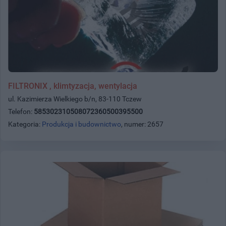
FILTRONIX , klimtyzacja, wentylacja
ul. Kazimierza Wielkiego b/n, 83-110 Tczew
Telefon:
585302310508072360500395500
Kategoria:
Produkcja i budownictwo
, numer: 2657