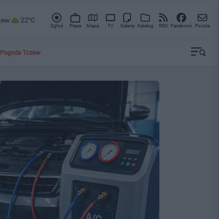
zew
22°C
Zgłoś
Praca
Mapa
TV
Galeria
Katalog
RSS
Facebook
Poczta
Pogoda Tczew