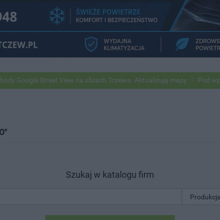
 Street View na ulicach Tczewa. Aktualizują mapy
Pod wpływem alko
O"
Szukaj w katalogu firm