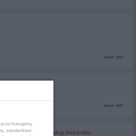
Numer: 2954
Numer: 3037
 i przechowujemy
ory, standardowe
 okolice-Brukarstwo-Usługi brukarskie