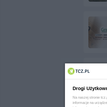
Wik-Dar 
ul. Kończewi
Telefon:
606
Kategoria:
P
Drogi Użytkow
Na naszej stronie tc
informacje na urządze