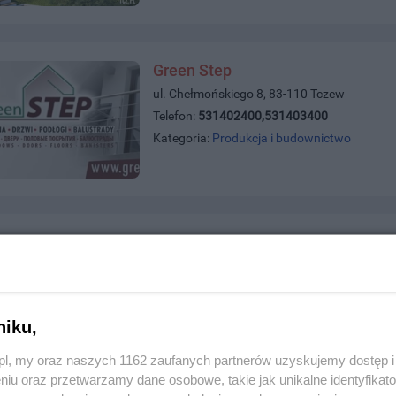
Green Step
ul. Chełmońskiego 8, 83-110 Tczew
Telefon:
531402400,531403400
Kategoria:
Produkcja i budownictwo
Meble na wymiar
ce 26, 82-213 Miłoradz
142749
rodukcja i budownictwo
niku,
z.pl, my oraz naszych 1162 zaufanych partnerów uzyskujemy dostęp
niu oraz przetwarzamy dane osobowe, takie jak unikalne identyfikat
Układanie kostki brukowej Tczew i