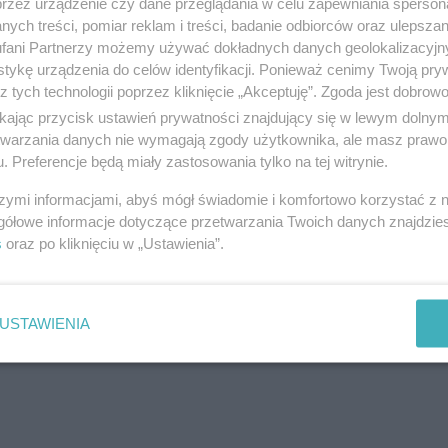
przez urządzenie czy dane przeglądania w celu zapewniania sperson
ul. Królowej Jadwigi, 83-110 Tczew
ych treści, pomiar reklam i treści, badanie odbiorców oraz ulepszan
Telefon:
507734373
fani Partnerzy możemy używać dokładnych danych geolokalizacyjn
Kategoria:
Produkcja i budownictwo
tykę urządzenia do celów identyfikacji. Ponieważ cenimy Twoją pry
z tych technologii poprzez kliknięcie „Akceptuję”. Zgoda jest dobro
ikając przycisk ustawień prywatności znajdujący się w lewym dolny
etwarzania danych nie wymagają zgody użytkownika, ale masz prawo 
. Preferencje będą miały zastosowania tylko na tej witrynie.
ARC-STUDIO Łukasz Huszczo
szymi informacjami, abyś mógł świadomie i komfortowo korzystać z
ul. ul. Jagiellońska 56A, 83-110 Tczew
gółowe informacje dotyczące przetwarzania Twoich danych znajdzi
Telefon:
608521261
s
oraz po kliknięciu w „Ustawienia”.
Kategoria:
Produkcja i budownictwo
USTAWIENIA