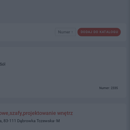
Numer ↑
DODAJ DO KATALOGU
Sól
Numer: 2335
we,szafy,projektowanie wnętrz
wa, 83-111 Dąbrowka Tczewska- M