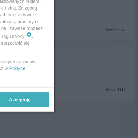
alizowanych reklam,
ie usług. Za zgodą
ych oraz aktywnie
watność, prosimy o
wolna i zawsze możesz
Numer: 3041
m rogu strony
.
sprzeciwić się
 naszych serwisów
esz w
Polityce
Numer: 3111
Akceptuję