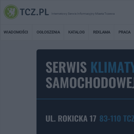
Internetowy Serwis Informacyjny Miasta Tczewa
WIADOMOŚCI
OGŁOSZENIA
KATALOG
REKLAMA
PRACA