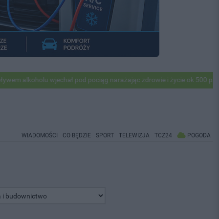
holu wjechał pod pociąg narażając zdrowie i życie ok 500 pasażerów! 
WIADOMOŚCI
CO BĘDZIE
SPORT
TELEWIZJA
TCZ24
POGODA