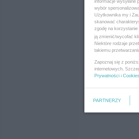
informacje wysyłane 
wybór spersonalizowan
Użytkownika my i Zau
skanować charakterys
zgodę na korzystanie 
ją zmienić/wycofać kl
Niektóre rodzaje prz
takiemu przetwarzaniu
Zapoznaj się z poniż
internetowych. Szcze
Prywatności
i
Cookie
PARTNERZY