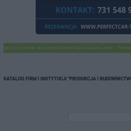
ny Tczew. Na początek Shaun Baker & Jessica Jean
Samochody Google
KATALOG FIRM I INSTYTUCJI "PRODUKCJA I BUDOWNICTW