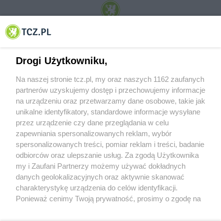
© 2001-2026 Tczew - TCZ.PL Sp. z o.o. Internetowy Serwis Informacyjny Miasta
Tczewa
Drogi Użytkowniku,
Na naszej stronie tcz.pl, my oraz naszych 1162 zaufanych
partnerów uzyskujemy dostęp i przechowujemy informacje
na urządzeniu oraz przetwarzamy dane osobowe, takie jak
unikalne identyfikatory, standardowe informacje wysyłane
przez urządzenie czy dane przeglądania w celu
zapewniania spersonalizowanych reklam, wybór
O FIRMIE
POLITYKA PRYWATNOŚCI
HOSTING
spersonalizowanych treści, pomiar reklam i treści, badanie
REKLAMA
WSPÓŁPRACA
RSS
FACEBOOK
KONTAKT
odbiorców oraz ulepszanie usług. Za zgodą Użytkownika
my i Zaufani Partnerzy możemy używać dokładnych
Nasze serwisy
danych geolokalizacyjnych oraz aktywnie skanować
charakterystykę urządzenia do celów identyfikacji.
Aktualności
Muzyka i kultura
Ponieważ cenimy Twoją prywatność, prosimy o zgodę na
Tcz24
Archiwum wydarzeń
korzystanie z tych technologii poprzez kliknięcie
Kronika Policyjna
Telewizja Internetowa
„Akceptuję”. Zgoda jest dobrowolna i zawsze możesz ją