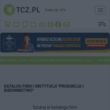
Tczew
13°C
Toggl
naviga
Gminy Tczew. Na początek Shaun Baker & Jessica Jean
Samochody Goo
KATALOG FIRM I INSTYTUCJI "PRODUKCJA I
BUDOWNICTWO"
Szukaj w katalogu firm