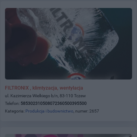
FILTRONIX , klimtyzacja, wentylacja
ul. Kazimierza Wielkiego b/n, 83-110 Tczew
Telefon:
585302310508072360500395500
Kategoria:
Produkcja i budownictwo
, numer: 2657