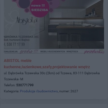
ABISTOL meble
kuchenne,łazienkowe,szafy,projektowanie wnętrz
ul. Dąbrówka Tczewska 30c (2km) od Tczewa, 83-111 Dąbrowka
Tczewska- M
Telefon:
530771799
Kategoria:
Produkcja i budownictwo
, numer: 2627