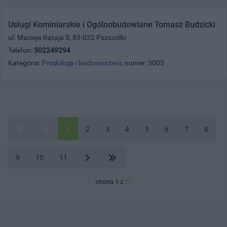
Usługi Kominiarskie i Ogólnobudowlane Tomasz Budzicki
ul. Macieja Rataja 3, 83-032 Pszczółki
Telefon:
502249294
Kategoria:
Produkcja i budownictwo
, numer: 3005
1
2
3
4
5
6
7
8
9
10
11
strona 1 z
11