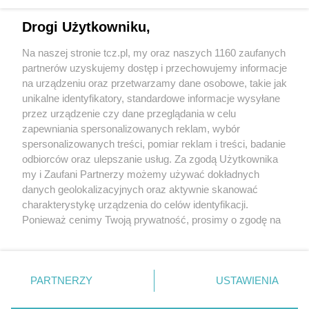
Drogi Użytkowniku,
Na naszej stronie tcz.pl, my oraz naszych 1160 zaufanych
partnerów uzyskujemy dostęp i przechowujemy informacje
na urządzeniu oraz przetwarzamy dane osobowe, takie jak
unikalne identyfikatory, standardowe informacje wysyłane
przez urządzenie czy dane przeglądania w celu
zapewniania spersonalizowanych reklam, wybór
O FIRMIE
POLITYKA PRYWATNOŚCI
HOSTING
spersonalizowanych treści, pomiar reklam i treści, badanie
REKLAMA
WSPÓŁPRACA
RSS
FACEBOOK
KONTAKT
odbiorców oraz ulepszanie usług. Za zgodą Użytkownika
my i Zaufani Partnerzy możemy używać dokładnych
Nasze serwisy
danych geolokalizacyjnych oraz aktywnie skanować
charakterystykę urządzenia do celów identyfikacji.
Aktualności
Muzyka i kultura
Ponieważ cenimy Twoją prywatność, prosimy o zgodę na
Tcz24
Archiwum wydarzeń
korzystanie z tych technologii poprzez kliknięcie
Kronika Policyjna
Telewizja Internetowa
„Akceptuję”. Zgoda jest dobrowolna i zawsze możesz ją
Kalendarz imprez
Sport
zmienić/wycofać klikając przycisk ustawień prywatności
Salony urody i masażu
Żłobki i przedszkola
PARTNERZY
USTAWIENIA
Historia miasta
Zdjęcia miasta
znajdujący się w lewym dolnym rogu strony
. Niektóre
Władze miasta
Zabytki
rodzaje przetwarzania danych nie wymagają zgody