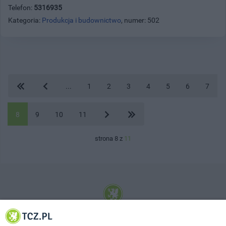
Telefon:
5316935
Kategoria:
Produkcja i budownictwo
, numer: 502
...
1
2
3
4
5
6
7
8
9
10
11
strona 8 z
11
© 2001-2026 Tczew - TCZ.PL Sp. z o.o. Internetowy Serwis Informacyjny Miasta
Tczewa