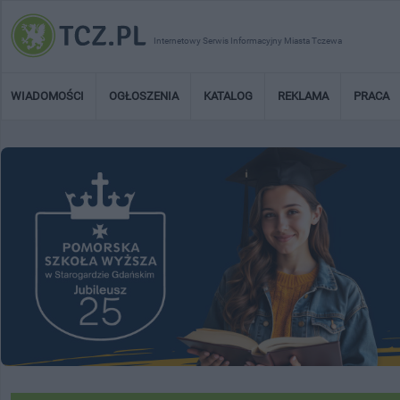
Internetowy Serwis Informacyjny Miasta Tczewa
WIADOMOŚCI
OGŁOSZENIA
KATALOG
REKLAMA
PRACA