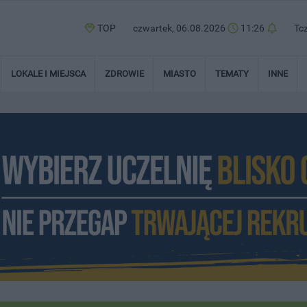
TOP
czwartek, 06.08.2026
11:26
Tc
LOKALE I MIEJSCA
ZDROWIE
MIASTO
TEMATY
INNE