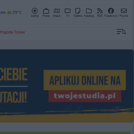
zew
29°C
Zgłoś
Praca
Mapa
TV
Galeria
Katalog
RSS
Facebook
Poczta
Pogoda Tczew