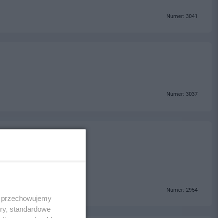
Numer: 3041
Numer: 3037
Numer: 2954
 i przechowujemy
ory, standardowe