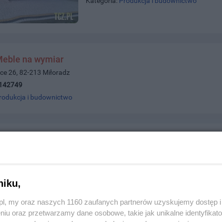
Kategoria:
Produkcja i budownictwo
Meble na wymiar
ce 26, 82-213 Miłoradz
142749
rodukcja i budownictwo
Green Step
ul. Chełmońskiego 8, 83-110 Tczew
Telefon:
531402400,531403400
Kategoria:
Produkcja i budownictwo
niku,
z.pl, my oraz naszych 1160 zaufanych partnerów uzyskujemy dostęp
niu oraz przetwarzamy dane osobowe, takie jak unikalne identyfikat