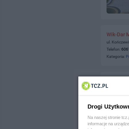
Wik-Dar 
ul. Kończewi
Telefon:
606
Kategoria:
P
Drogi Użytkow
Na naszej stronie tc
informacje na urządze