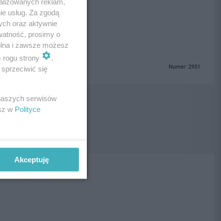
alizowanych reklam,
ie usług. Za zgodą
ych oraz aktywnie
ki
watność, prosimy o
wolna i zawsze możesz
m rogu strony
.
Numer: 2931
sprzeciwić się
 naszych serwisów
esz w
Polityce
Akceptuję
ja