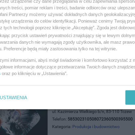
przez urządzenie czy dane przeglądania w celu zapewniania sperson
ych treści, pomiar reklam i treści, badanie odbiorców oraz ulepszan
Hanlo Dom Polska Sp. z o.o.
fani Partnerzy możemy używać dokładnych danych geolokalizacyjn
ul. Lubichowska 8, 83-200 Starograd Gdans
tykę urządzenia do celów identyfikacji. Ponieważ cenimy Twoją pry
Telefon:
790709330
z tych technologii poprzez kliknięcie „Akceptuję”. Zgoda jest dobro
Kategoria:
Produkcja i budownictwo
ikając przycisk ustawień prywatności znajdujący się w lewym dolny
etwarzania danych nie wymagają zgody użytkownika, ale masz prawo 
. Preferencje będą miały zastosowania tylko na tej witrynie.
szymi informacjami, abyś mógł świadomie i komfortowo korzystać z
gółowe informacje dotyczące przetwarzania Twoich danych znajdzi
s
oraz po kliknięciu w „Ustawienia”.
USTAWIENIA
FILTRONIX , klimtyzacja, wentylac
ul. Kazimierza Wielkiego b/n, 83-110 Tczew
Telefon:
585302310508072360500395500
Kategoria:
Produkcja i budownictwo