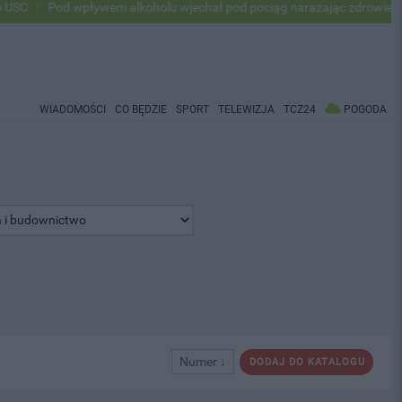
Pod wpływem alkoholu wjechał pod pociąg narażając zdrowie i życie ok
WIADOMOŚCI
CO BĘDZIE
SPORT
TELEWIZJA
TCZ24
POGODA
Numer ↓
DODAJ DO KATALOGU