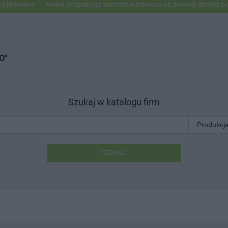
ane
Nowa propozycja zamiast wieżowca na dawnej działce po USC
O"
Szukaj w katalogu firm
SZUKAJ