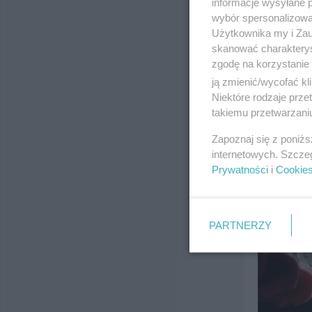
informacje wysyłane 
wybór spersonalizowan
Użytkownika my i Zau
skanować charakterys
zgodę na korzystanie 
ją zmienić/wycofać kl
Niektóre rodzaje prz
takiemu przetwarzaniu
Zapoznaj się z poniż
internetowych. Szcze
Prywatności
i
Cookie
PARTNERZY